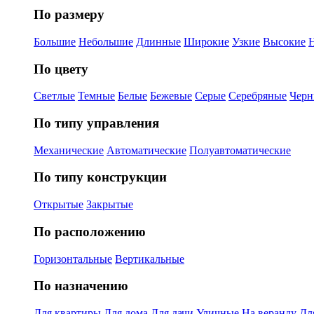
По размеру
Большие
Небольшие
Длинные
Широкие
Узкие
Высокие
По цвету
Светлые
Темные
Белые
Бежевые
Серые
Серебряные
Черн
По типу управления
Механические
Автоматические
Полуавтоматические
По типу конструкции
Открытые
Закрытые
По расположению
Горизонтальные
Вертикальные
По назначению
Для квартиры
Для дома
Для дачи
Уличные
На веранду
Дл