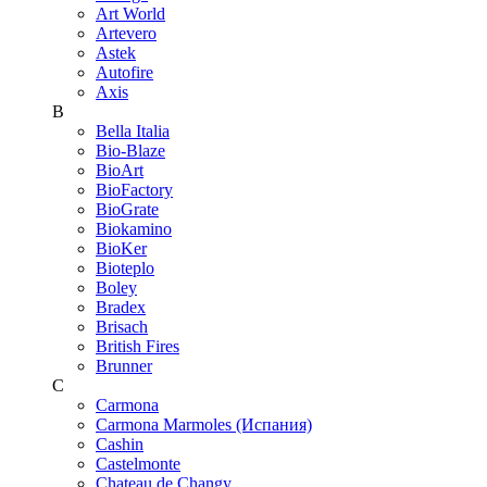
Art World
Artevero
Astek
Autofire
Axis
B
Bella Italia
Bio-Blaze
BioArt
BioFactory
BioGrate
Biokamino
BioKer
Bioteplo
Boley
Bradex
Brisach
British Fires
Brunner
C
Carmona
Carmona Marmoles (Испания)
Cashin
Castelmonte
Chateau de Changy