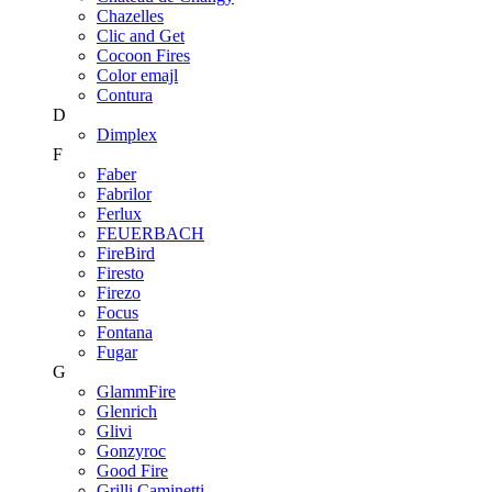
Chazelles
Clic and Get
Cocoon Fires
Color emajl
Contura
D
Dimplex
F
Faber
Fabrilor
Ferlux
FEUERBACH
FireBird
Firesto
Firezo
Focus
Fontana
Fugar
G
GlammFire
Glenrich
Glivi
Gonzyroc
Good Fire
Grilli Caminetti