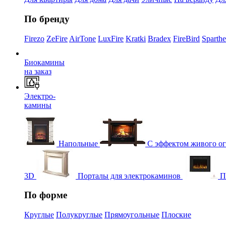
По бренду
Firezo
ZeFire
AirTone
LuxFire
Kratki
Bradex
FireBird
Sparth
Биокамины
на заказ
Электро-
камины
Напольные
С эффектом живого о
3D
Порталы для электрокаминов
П
По форме
Круглые
Полукруглые
Прямоугольные
Плоские