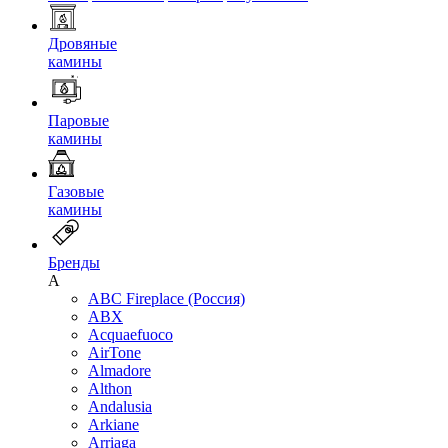
Дровяные
камины
Паровые
камины
Газовые
камины
Бренды
A
ABC Fireplace (Россия)
ABX
Acquaefuoco
AirTone
Almadore
Althon
Andalusia
Arkiane
Arriaga