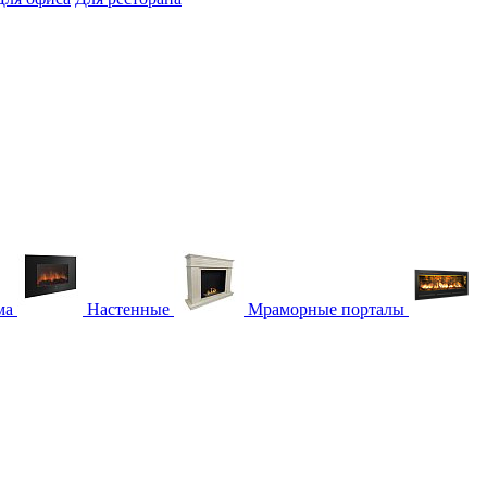
ма
Настенные
Мраморные порталы