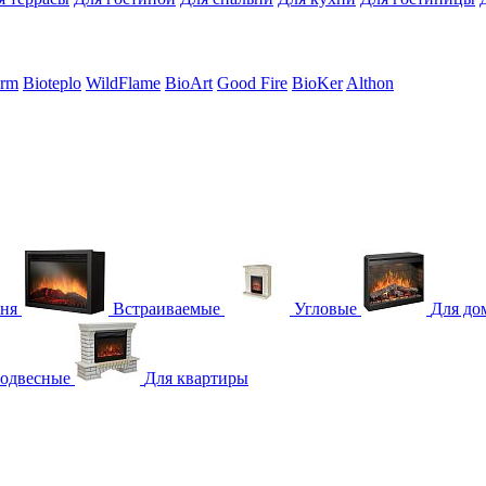
erm
Bioteplo
WildFlame
BioArt
Good Fire
BioKer
Althon
гня
Встраиваемые
Угловые
Для до
одвесные
Для квартиры