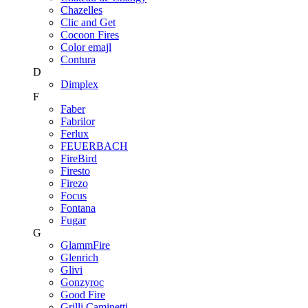
Chazelles
Clic and Get
Cocoon Fires
Color emajl
Contura
D
Dimplex
F
Faber
Fabrilor
Ferlux
FEUERBACH
FireBird
Firesto
Firezo
Focus
Fontana
Fugar
G
GlammFire
Glenrich
Glivi
Gonzyroc
Good Fire
Grilli Caminetti