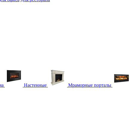
ма
Настенные
Мраморные порталы