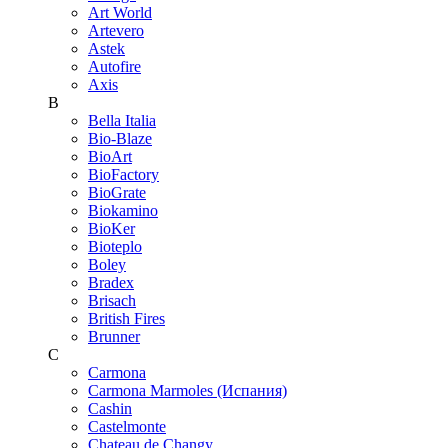
Art World
Artevero
Astek
Autofire
Axis
B
Bella Italia
Bio-Blaze
BioArt
BioFactory
BioGrate
Biokamino
BioKer
Bioteplo
Boley
Bradex
Brisach
British Fires
Brunner
C
Carmona
Carmona Marmoles (Испания)
Cashin
Castelmonte
Chateau de Changy