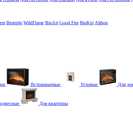
erm
Bioteplo
WildFlame
BioArt
Good Fire
BioKer
Althon
гня
Встраиваемые
Угловые
Для до
одвесные
Для квартиры