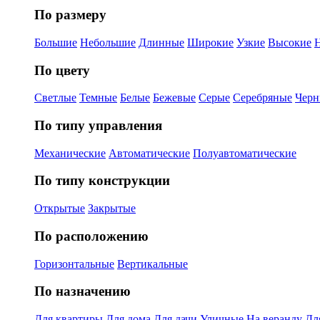
По размеру
Большие
Небольшие
Длинные
Широкие
Узкие
Высокие
По цвету
Светлые
Темные
Белые
Бежевые
Серые
Серебряные
Черн
По типу управления
Механические
Автоматические
Полуавтоматические
По типу конструкции
Открытые
Закрытые
По расположению
Горизонтальные
Вертикальные
По назначению
Для квартиры
Для дома
Для дачи
Уличные
На веранду
Дл