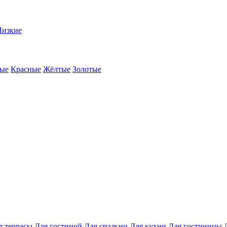
Низкие
ые
Красные
Жёлтые
Золотые
я террасы
Для гостиной
Для спальни
Для кухни
Для гостиницы