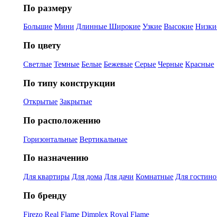
По размеру
Большие
Мини
Длинные
Широкие
Узкие
Высокие
Низки
По цвету
Светлые
Темные
Белые
Бежевые
Серые
Черные
Красные
По типу конструкции
Открытые
Закрытые
По расположению
Горизонтальные
Вертикальные
По назначению
Для квартиры
Для дома
Для дачи
Комнатные
Для гостин
По бренду
Firezo
Real Flame
Dimplex
Royal Flame