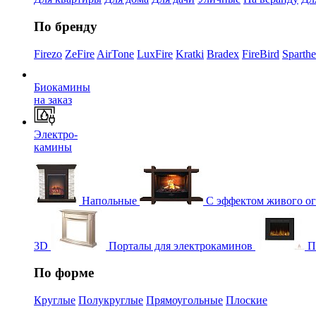
По бренду
Firezo
ZeFire
AirTone
LuxFire
Kratki
Bradex
FireBird
Sparth
Биокамины
на заказ
Электро-
камины
Напольные
С эффектом живого о
3D
Порталы для электрокаминов
П
По форме
Круглые
Полукруглые
Прямоугольные
Плоские