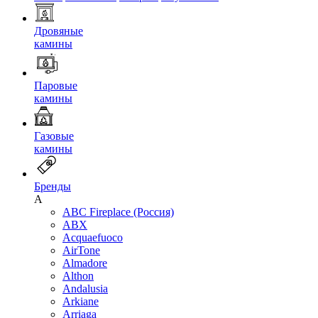
Дровяные
камины
Паровые
камины
Газовые
камины
Бренды
A
ABC Fireplace (Россия)
ABX
Acquaefuoco
AirTone
Almadore
Althon
Andalusia
Arkiane
Arriaga