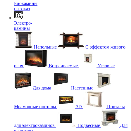
Биокамины
на заказ
Электро-
камины
Напольные
С эффектом живого
огня
Встраиваемые
Угловые
Для дома
Настенные
Мраморные порталы
3D
Порталы
для электрокаминов
Подвесные
Для
квартиры