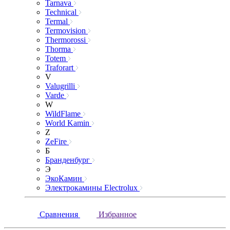
Tarnava
Technical
Termal
Termovision
Thermorossi
Thorma
Totem
Traforart
V
Valugrilli
Varde
W
WildFlame
World Kamin
Z
ZeFire
Б
Бранденбург
Э
ЭкоКамин
Электрокамины Electrolux
Сравнения
Избранное