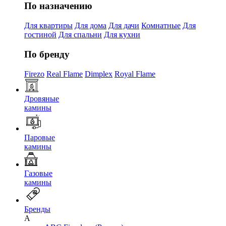
По назначению
Для квартиры
Для дома
Для дачи
Комнатные
Для
гостиной
Для спальни
Для кухни
По бренду
Firezo
Real Flame
Dimplex
Royal Flame
Дровяные
камины
Паровые
камины
Газовые
камины
Бренды
A