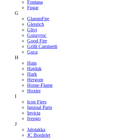
Fontana
Fugar
G
GlammFire
Glenrich
Glivi
Gonzyroc
Good Fire
Grilli Caminetti
Guca
H
Hain
Hajduk
Hark
Hergom
Home-Flame
Hoxter
I
Icon Fires
Ignisial Paris
Invicta
Ivengo
J
Jalotakka
JC Bordelet