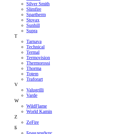
Silver Smith
Slimfire
Spartherm
Stovax
Sunhill
Supra
T
Tarnava
Technical
Termal
Termovision
Thermorossi
Thorma
Totem
Traforart
V
Valugrilli
Varde
W
WildFlame
World Kamin
Z
ZeFire
Б
Бранденбург