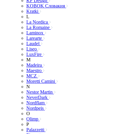
KF Design
KOBOK Словакия
Kratki
L
La Nordica
La Romaine
Laminox
Larearte
Laudel
Liseo
LuxFire
M
Madeira
Maestro
MCZ
Moretti Camini
N
Nestor Martin
NeverDark
Nordflam
Nordpeis
O
Olimp
P
Palazzetti