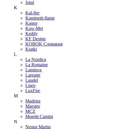
Jotul
K
Kal-fire
Kaminetti-flame
Kastor
Kaw-Met
Keddy
KF Design
KOBOK Словакия
Kratki
L
La Nordica
La Romaine
Laminox
Larearte
Laudel
Liseo
LuxFire
M
Madeira
Maestro
MCZ
Moretti Camini
N
Nestor Martin