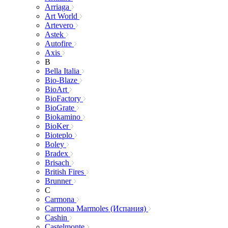
Arriaga
Art World
Artevero
Astek
Autofire
Axis
B
Bella Italia
Bio-Blaze
BioArt
BioFactory
BioGrate
Biokamino
BioKer
Bioteplo
Boley
Bradex
Brisach
British Fires
Brunner
C
Carmona
Carmona Marmoles (Испания)
Cashin
Castelmonte