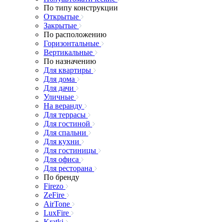
По типу конструкции
Открытые
Закрытые
По расположению
Горизонтальные
Вертикальные
По назначению
Для квартиры
Для дома
Для дачи
Уличные
На веранду
Для террасы
Для гостиной
Для спальни
Для кухни
Для гостиницы
Для офиса
Для ресторана
По бренду
Firezo
ZeFire
AirTone
LuxFire
Kratki