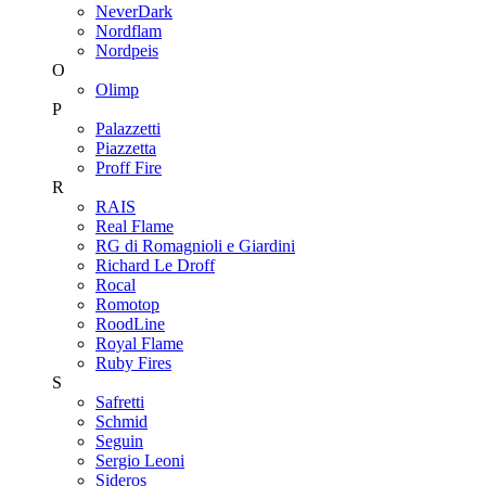
NeverDark
Nordflam
Nordpeis
O
Olimp
P
Palazzetti
Piazzetta
Proff Fire
R
RAIS
Real Flame
RG di Romagnioli e Giardini
Richard Le Droff
Rocal
Romotop
RoodLine
Royal Flame
Ruby Fires
S
Safretti
Schmid
Seguin
Sergio Leoni
Sideros