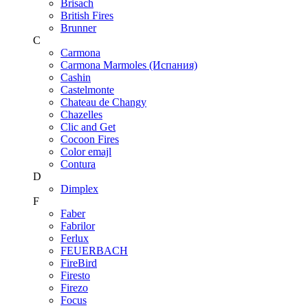
Brisach
British Fires
Brunner
C
Carmona
Carmona Marmoles (Испания)
Cashin
Castelmonte
Chateau de Changy
Chazelles
Clic and Get
Cocoon Fires
Color emajl
Contura
D
Dimplex
F
Faber
Fabrilor
Ferlux
FEUERBACH
FireBird
Firesto
Firezo
Focus