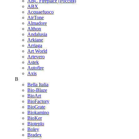
ABC Fireplace (Россия)
ABX
Acquaefuoco
AirTone
Almadore
Althon
Andalusia
Arkiane
Arriaga
Art World
Artevero
Astek
Autofire
Axis
B
Bella Italia
Bio-Blaze
BioArt
BioFactory
BioGrate
Biokamino
BioKer
Bioteplo
Boley
Bradex