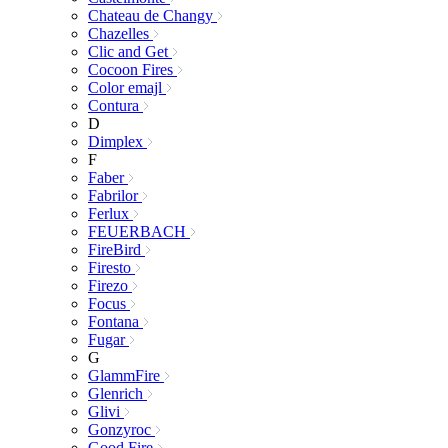
Chateau de Changy
Chazelles
Clic and Get
Cocoon Fires
Color emajl
Contura
D
Dimplex
F
Faber
Fabrilor
Ferlux
FEUERBACH
FireBird
Firesto
Firezo
Focus
Fontana
Fugar
G
GlammFire
Glenrich
Glivi
Gonzyroc
Good Fire