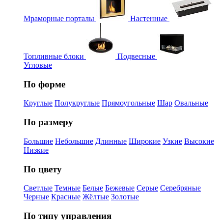
Мраморные порталы
Настенные
Топливные блоки
Подвесные
Угловые
По форме
Круглые
Полукруглые
Прямоугольные
Шар
Овальные
По размеру
Большие
Небольшие
Длинные
Широкие
Узкие
Высокие
Низкие
По цвету
Светлые
Темные
Белые
Бежевые
Серые
Серебряные
Черные
Красные
Жёлтые
Золотые
По типу управления