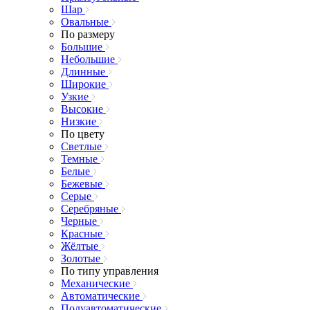
Шар
Овальные
По размеру
Большие
Небольшие
Длинные
Широкие
Узкие
Высокие
Низкие
По цвету
Светлые
Темные
Белые
Бежевые
Серые
Серебряные
Черные
Красные
Жёлтые
Золотые
По типу управления
Механические
Автоматические
Полуавтоматические