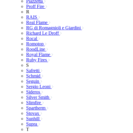
Piazzetta
Proff Fire
R
RAIS
Real Flame
RG di Romagnioli e Giardini
Richard Le Droff
Rocal
Romotop
RoodLine
Royal Flame
Ruby Fires
S
Safretti
Schmid
Seguin
Sergio Leoni
Sideros
Silver Smith
Slimfire
Spartherm
Stovax
Sunhill
Supra
T