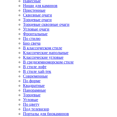
Навесные
Ниши для каминов
Пристенные
Сквозные очаги
Торцевые очаги
Торцевые сквозные очаги
Угловые очаги
Фронтальные
По стилю
Био свеча
В классическом стиле
Классические напольные
Классические угловые
В средиземноморском стиле
В стиле лофт
В стиле хай-тек
Современные
По форме
Квадратные
Панорамные
Торцевые
Угловые
По цвету
Под телевизор
Порталы для биокаминов