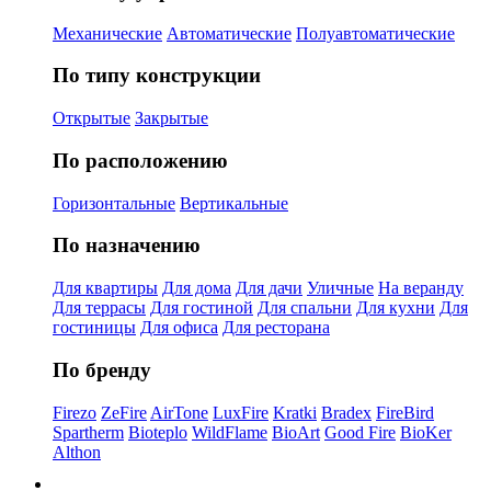
Механические
Автоматические
Полуавтоматические
По типу конструкции
Открытые
Закрытые
По расположению
Горизонтальные
Вертикальные
По назначению
Для квартиры
Для дома
Для дачи
Уличные
На веранду
Для террасы
Для гостиной
Для спальни
Для кухни
Для
гостиницы
Для офиса
Для ресторана
По бренду
Firezo
ZeFire
AirTone
LuxFire
Kratki
Bradex
FireBird
Spartherm
Bioteplo
WildFlame
BioArt
Good Fire
BioKer
Althon