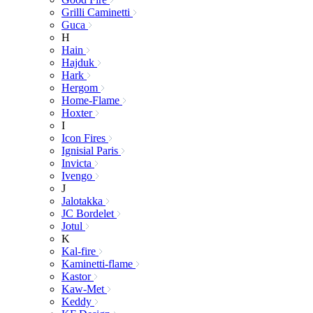
Grilli Caminetti
Guca
H
Hain
Hajduk
Hark
Hergom
Home-Flame
Hoxter
I
Icon Fires
Ignisial Paris
Invicta
Ivengo
J
Jalotakka
JC Bordelet
Jotul
K
Kal-fire
Kaminetti-flame
Kastor
Kaw-Met
Keddy