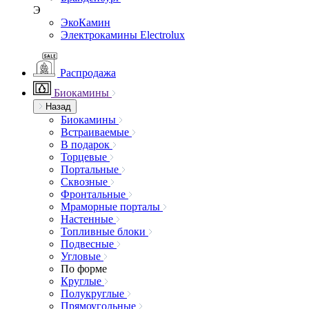
Э
ЭкоКамин
Электрокамины Electrolux
Распродажа
Биокамины
Назад
Биокамины
Встраиваемые
В подарок
Торцевые
Портальные
Сквозные
Фронтальные
Мраморные порталы
Настенные
Топливные блоки
Подвесные
Угловые
По форме
Круглые
Полукруглые
Прямоугольные