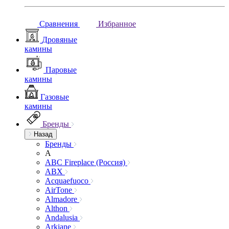
Сравнения
Избранное
Дровяные
камины
Паровые
камины
Газовые
камины
Бренды
Назад
Бренды
A
ABC Fireplace (Россия)
ABX
Acquaefuoco
AirTone
Almadore
Althon
Andalusia
Arkiane