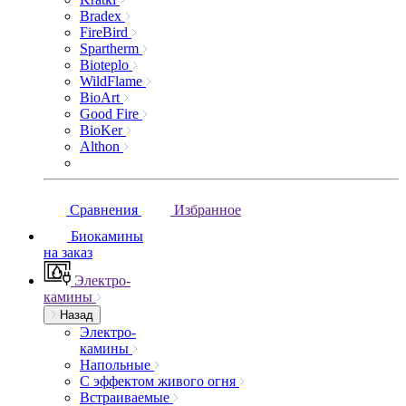
Bradex
FireBird
Spartherm
Bioteplo
WildFlame
BioArt
Good Fire
BioKer
Althon
Сравнения
Избранное
Биокамины
на заказ
Электро-
камины
Назад
Электро-
камины
Напольные
С эффектом живого огня
Встраиваемые