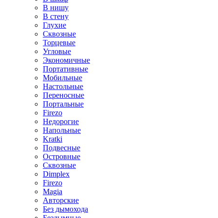
В нишу
В стену
Глухие
Сквозные
Торцевые
Угловые
Экономичные
Портативные
Мобильные
Настольные
Переносные
Портальные
Firezo
Недорогие
Напольные
Kratki
Подвесные
Островные
Сквозные
Dimplex
Firezo
Magia
Авторские
Без дымохода
Бездымные