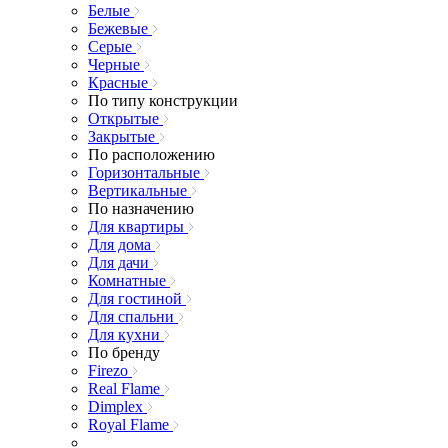
Белые
Бежевые
Серые
Черные
Красные
По типу конструкции
Открытые
Закрытые
По расположению
Горизонтальные
Вертикальные
По назначению
Для квартиры
Для дома
Для дачи
Комнатные
Для гостиной
Для спальни
Для кухни
По бренду
Firezo
Real Flame
Dimplex
Royal Flame