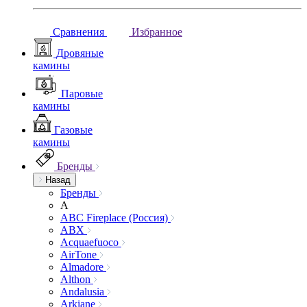
Сравнения
Избранное
Дровяные
камины
Паровые
камины
Газовые
камины
Бренды
Назад
Бренды
A
ABC Fireplace (Россия)
ABX
Acquaefuoco
AirTone
Almadore
Althon
Andalusia
Arkiane