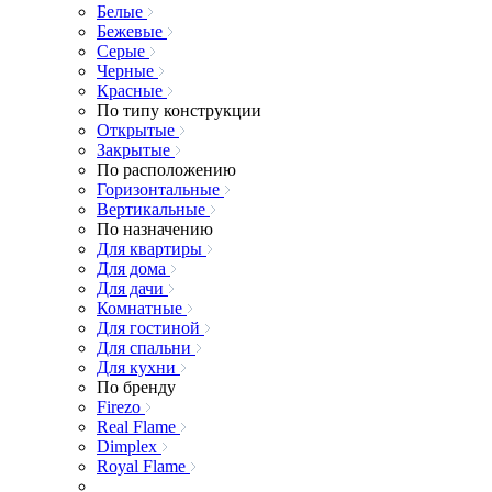
Белые
Бежевые
Серые
Черные
Красные
По типу конструкции
Открытые
Закрытые
По расположению
Горизонтальные
Вертикальные
По назначению
Для квартиры
Для дома
Для дачи
Комнатные
Для гостиной
Для спальни
Для кухни
По бренду
Firezo
Real Flame
Dimplex
Royal Flame