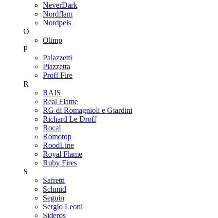
NeverDark
Nordflam
Nordpeis
O
Olimp
P
Palazzetti
Piazzetta
Proff Fire
R
RAIS
Real Flame
RG di Romagnioli e Giardini
Richard Le Droff
Rocal
Romotop
RoodLine
Royal Flame
Ruby Fires
S
Safretti
Schmid
Seguin
Sergio Leoni
Sideros