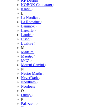
KF Design
KOBOK Словакия
Kratki
L
La Nordica
La Romaine
Laminox
Larearte
Laudel
Liseo
LuxFire
M
Madeira
Maestro
MCZ
Moretti Camini
N
Nestor Martin
NeverDark
Nordflam
Nordpeis
O
Olimp
P
Palazzetti