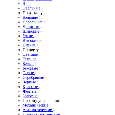
Шар
Овальные
По размеру
Большие
Небольшие
Длинные
Широкие
Узкие
Высокие
Низкие
По цвету
Светлые
Темные
Белые
Бежевые
Серые
Серебряные
Черные
Красные
Жёлтые
Золотые
По типу управления
Механические
Автоматические
Полуавтоматические