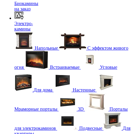
Биокамины
на заказ
Электро-
камины
Напольные
С эффектом живого
огня
Встраиваемые
Угловые
Для дома
Настенные
Мраморные порталы
3D
Порталы
для электрокаминов
Подвесные
Для
квартиры