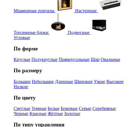
Мраморные порталы
Настенные
Топливные блоки
Подвесные
Угловые
По форме
Круглые
Полукруглые
Прямоугольные
Шар
Овальные
По размеру
Большие
Небольшие
Длинные
Широкие
Узкие
Высокие
Низкие
По цвету
Светлые
Темные
Белые
Бежевые
Серые
Серебряные
Черные
Красные
Жёлтые
Золотые
По типу управления