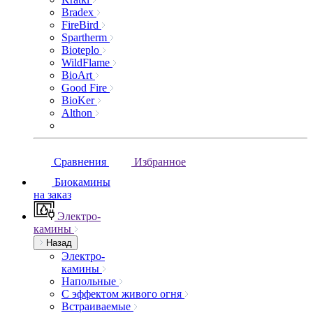
Bradex
FireBird
Spartherm
Bioteplo
WildFlame
BioArt
Good Fire
BioKer
Althon
Сравнения
Избранное
Биокамины
на заказ
Электро-
камины
Назад
Электро-
камины
Напольные
С эффектом живого огня
Встраиваемые