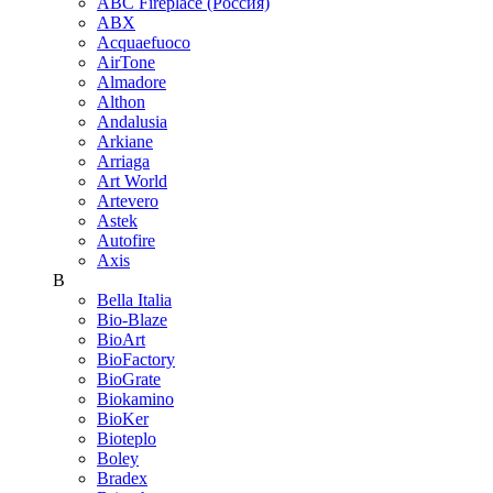
ABC Fireplace (Россия)
ABX
Acquaefuoco
AirTone
Almadore
Althon
Andalusia
Arkiane
Arriaga
Art World
Artevero
Astek
Autofire
Axis
B
Bella Italia
Bio-Blaze
BioArt
BioFactory
BioGrate
Biokamino
BioKer
Bioteplo
Boley
Bradex