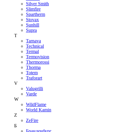
Silver Smith
Slimfire
Spartherm
Stovax
Sunhill
Supra
T
Tarnava
Technical
Termal
Termovision
Thermorossi
Thorma
Totem
Traforart
V
Valugrilli
Varde
W
WildFlame
World Kamin
Z
ZeFire
Б
Бранденбург