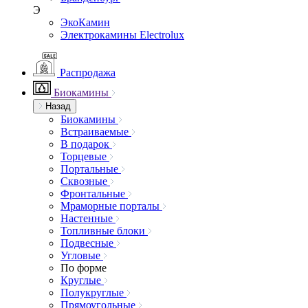
Э
ЭкоКамин
Электрокамины Electrolux
Распродажа
Биокамины
Назад
Биокамины
Встраиваемые
В подарок
Торцевые
Портальные
Сквозные
Фронтальные
Мраморные порталы
Настенные
Топливные блоки
Подвесные
Угловые
По форме
Круглые
Полукруглые
Прямоугольные