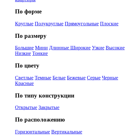
По форме
Круглые
Полукруглые
Прямоугольные
Плоские
По размеру
Большие
Мини
Длинные
Широкие
Узкие
Высокие
Низкие
Тонкие
По цвету
Светлые
Темные
Белые
Бежевые
Серые
Черные
Красные
По типу конструкции
Открытые
Закрытые
По расположению
Горизонтальные
Вертикальные