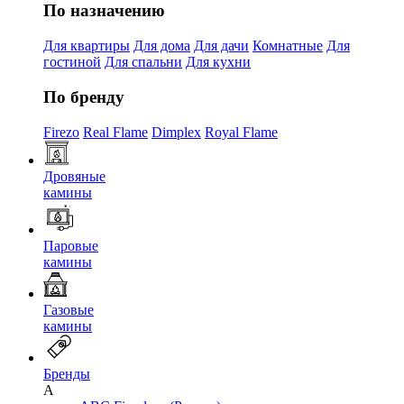
По назначению
Для квартиры
Для дома
Для дачи
Комнатные
Для
гостиной
Для спальни
Для кухни
По бренду
Firezo
Real Flame
Dimplex
Royal Flame
Дровяные
камины
Паровые
камины
Газовые
камины
Бренды
A