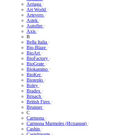
Arriaga
Art World
Artevero
Astek
Autofire
Axis
B
Bella Italia
Bio-Blaze
BioArt
BioFactory
BioGrate
Biokamino
BioKer
Bioteplo
Boley
Bradex
Brisach
British Fires
Brunner
C
Carmona
Carmona Marmoles (Испания)
Cashin
Castelmonte