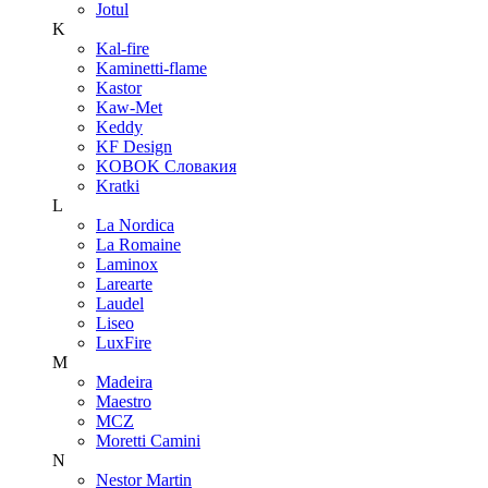
Jotul
K
Kal-fire
Kaminetti-flame
Kastor
Kaw-Met
Keddy
KF Design
KOBOK Словакия
Kratki
L
La Nordica
La Romaine
Laminox
Larearte
Laudel
Liseo
LuxFire
M
Madeira
Maestro
MCZ
Moretti Camini
N
Nestor Martin