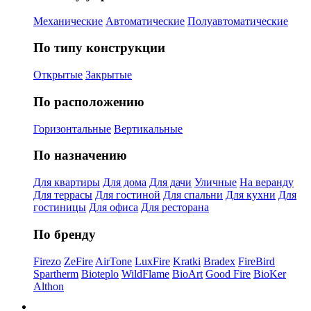
Механические
Автоматические
Полуавтоматические
По типу конструкции
Открытые
Закрытые
По расположению
Горизонтальные
Вертикальные
По назначению
Для квартиры
Для дома
Для дачи
Уличные
На веранду
Для террасы
Для гостиной
Для спальни
Для кухни
Для
гостиницы
Для офиса
Для ресторана
По бренду
Firezo
ZeFire
AirTone
LuxFire
Kratki
Bradex
FireBird
Spartherm
Bioteplo
WildFlame
BioArt
Good Fire
BioKer
Althon