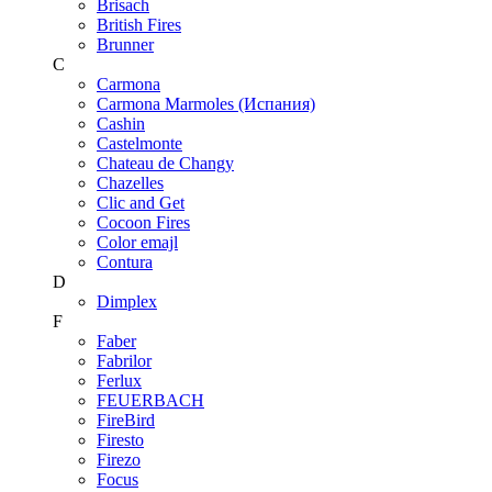
Brisach
British Fires
Brunner
C
Carmona
Carmona Marmoles (Испания)
Cashin
Castelmonte
Chateau de Changy
Chazelles
Clic and Get
Cocoon Fires
Color emajl
Contura
D
Dimplex
F
Faber
Fabrilor
Ferlux
FEUERBACH
FireBird
Firesto
Firezo
Focus