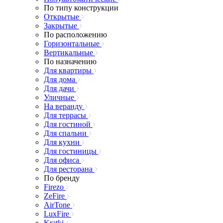
По типу конструкции
Открытые
Закрытые
По расположению
Горизонтальные
Вертикальные
По назначению
Для квартиры
Для дома
Для дачи
Уличные
На веранду
Для террасы
Для гостиной
Для спальни
Для кухни
Для гостиницы
Для офиса
Для ресторана
По бренду
Firezo
ZeFire
AirTone
LuxFire
Kratki