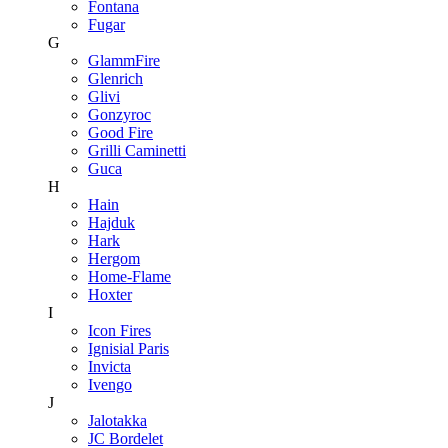
Fontana
Fugar
G
GlammFire
Glenrich
Glivi
Gonzyroc
Good Fire
Grilli Caminetti
Guca
H
Hain
Hajduk
Hark
Hergom
Home-Flame
Hoxter
I
Icon Fires
Ignisial Paris
Invicta
Ivengo
J
Jalotakka
JC Bordelet