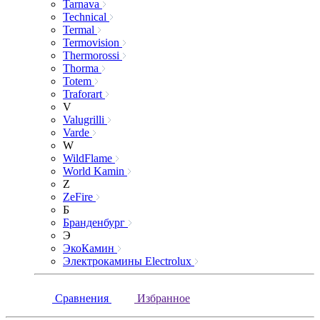
Tarnava
Technical
Termal
Termovision
Thermorossi
Thorma
Totem
Traforart
V
Valugrilli
Varde
W
WildFlame
World Kamin
Z
ZeFire
Б
Бранденбург
Э
ЭкоКамин
Электрокамины Electrolux
Сравнения
Избранное