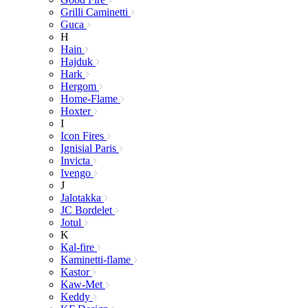
Grilli Caminetti
Guca
H
Hain
Hajduk
Hark
Hergom
Home-Flame
Hoxter
I
Icon Fires
Ignisial Paris
Invicta
Ivengo
J
Jalotakka
JC Bordelet
Jotul
K
Kal-fire
Kaminetti-flame
Kastor
Kaw-Met
Keddy