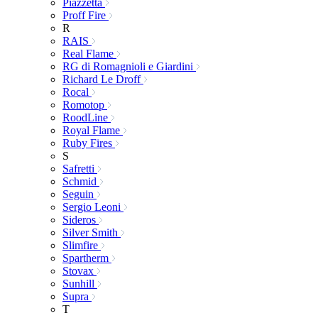
Piazzetta
Proff Fire
R
RAIS
Real Flame
RG di Romagnioli e Giardini
Richard Le Droff
Rocal
Romotop
RoodLine
Royal Flame
Ruby Fires
S
Safretti
Schmid
Seguin
Sergio Leoni
Sideros
Silver Smith
Slimfire
Spartherm
Stovax
Sunhill
Supra
T