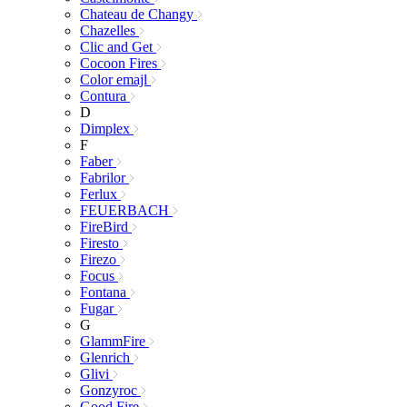
Chateau de Changy
Chazelles
Clic and Get
Cocoon Fires
Color emajl
Contura
D
Dimplex
F
Faber
Fabrilor
Ferlux
FEUERBACH
FireBird
Firesto
Firezo
Focus
Fontana
Fugar
G
GlammFire
Glenrich
Glivi
Gonzyroc
Good Fire