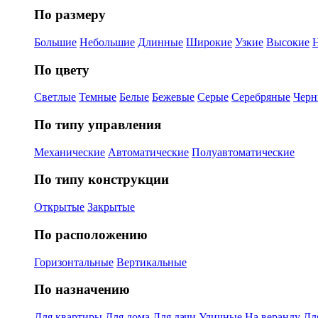
По размеру
Большие
Небольшие
Длинные
Широкие
Узкие
Высокие
По цвету
Светлые
Темные
Белые
Бежевые
Серые
Серебряные
Черн
По типу управления
Механические
Автоматические
Полуавтоматические
По типу конструкции
Открытые
Закрытые
По расположению
Горизонтальные
Вертикальные
По назначению
Для квартиры
Для дома
Для дачи
Уличные
На веранду
Дл