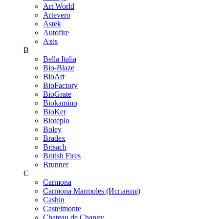
Art World
Artevero
Astek
Autofire
Axis
B
Bella Italia
Bio-Blaze
BioArt
BioFactory
BioGrate
Biokamino
BioKer
Bioteplo
Boley
Bradex
Brisach
British Fires
Brunner
C
Carmona
Carmona Marmoles (Испания)
Cashin
Castelmonte
Chateau de Changy