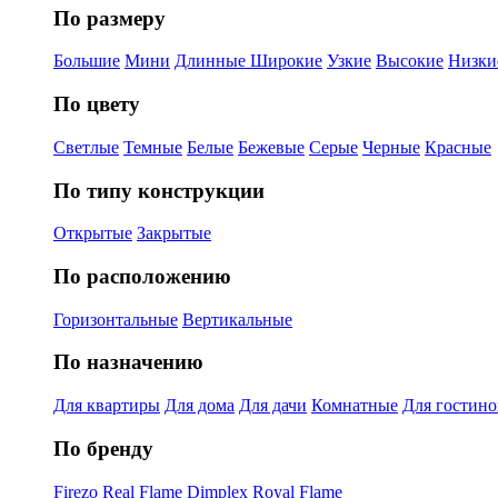
По размеру
Большие
Мини
Длинные
Широкие
Узкие
Высокие
Низки
По цвету
Светлые
Темные
Белые
Бежевые
Серые
Черные
Красные
По типу конструкции
Открытые
Закрытые
По расположению
Горизонтальные
Вертикальные
По назначению
Для квартиры
Для дома
Для дачи
Комнатные
Для гостин
По бренду
Firezo
Real Flame
Dimplex
Royal Flame