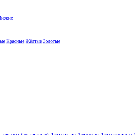
Низкие
ые
Красные
Жёлтые
Золотые
я террасы
Для гостиной
Для спальни
Для кухни
Для гостиницы