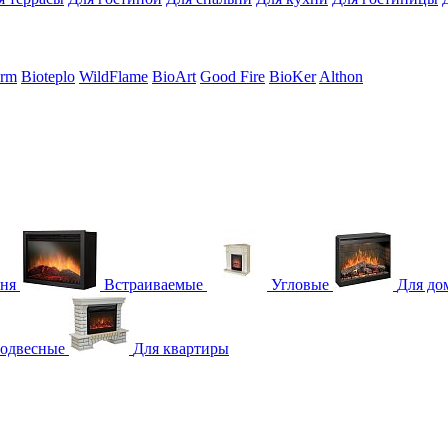
erm
Bioteplo
WildFlame
BioArt
Good Fire
BioKer
Althon
гня
Встраиваемые
Угловые
Для до
одвесные
Для квартиры