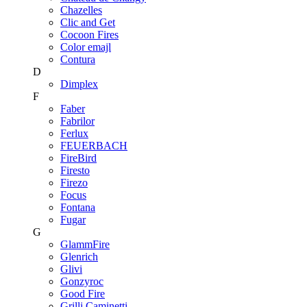
Chazelles
Clic and Get
Cocoon Fires
Color emajl
Contura
D
Dimplex
F
Faber
Fabrilor
Ferlux
FEUERBACH
FireBird
Firesto
Firezo
Focus
Fontana
Fugar
G
GlammFire
Glenrich
Glivi
Gonzyroc
Good Fire
Grilli Caminetti