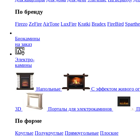
По бренду
Firezo
ZeFire
AirTone
LuxFire
Kratki
Bradex
FireBird
Sparth
Биокамины
на заказ
Электро-
камины
Напольные
С эффектом живого о
3D
Порталы для электрокаминов
П
По форме
Круглые
Полукруглые
Прямоугольные
Плоские