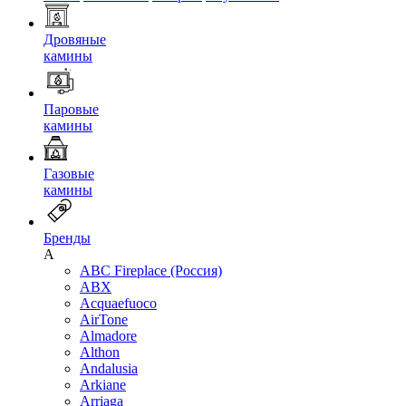
Дровяные
камины
Паровые
камины
Газовые
камины
Бренды
A
ABC Fireplace (Россия)
ABX
Acquaefuoco
AirTone
Almadore
Althon
Andalusia
Arkiane
Arriaga