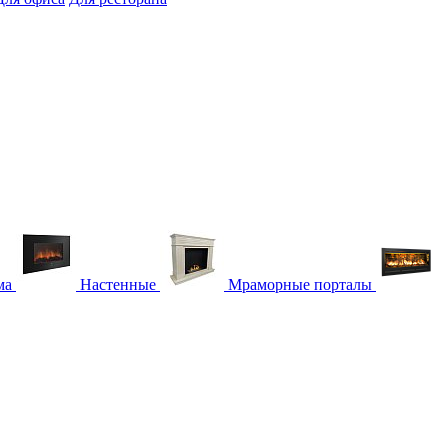
ма
Настенные
Мраморные порталы