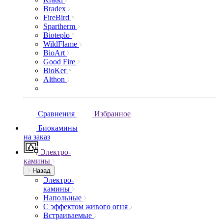
Bradex
FireBird
Spartherm
Bioteplo
WildFlame
BioArt
Good Fire
BioKer
Althon
Сравнения
Избранное
Биокамины
на заказ
Электро-
камины
Назад
Электро-
камины
Напольные
С эффектом живого огня
Встраиваемые