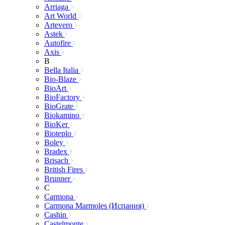
Arriaga
Art World
Artevero
Astek
Autofire
Axis
B
Bella Italia
Bio-Blaze
BioArt
BioFactory
BioGrate
Biokamino
BioKer
Bioteplo
Boley
Bradex
Brisach
British Fires
Brunner
C
Carmona
Carmona Marmoles (Испания)
Cashin
Castelmonte