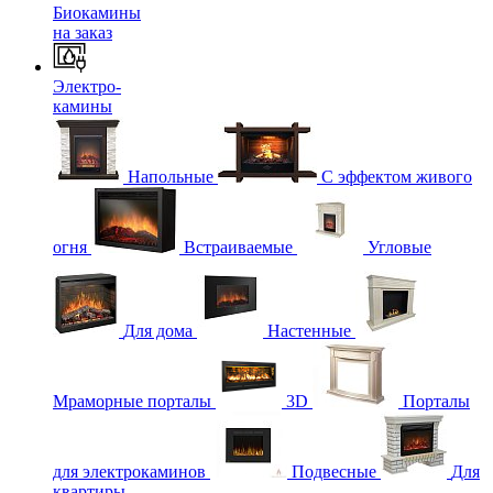
Биокамины
на заказ
Электро-
камины
Напольные
С эффектом живого
огня
Встраиваемые
Угловые
Для дома
Настенные
Мраморные порталы
3D
Порталы
для электрокаминов
Подвесные
Для
квартиры