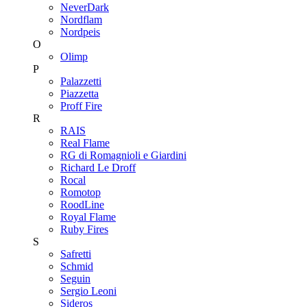
NeverDark
Nordflam
Nordpeis
O
Olimp
P
Palazzetti
Piazzetta
Proff Fire
R
RAIS
Real Flame
RG di Romagnioli e Giardini
Richard Le Droff
Rocal
Romotop
RoodLine
Royal Flame
Ruby Fires
S
Safretti
Schmid
Seguin
Sergio Leoni
Sideros