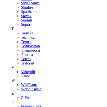
Silver Smith
Slimfire
Spartherm
Stovax
Sunhill
Supra
T
Tarnava
Technical
Termal
Termovision
Thermorossi
Thorma
Totem
Traforart
V
Valugrilli
Varde
W
WildFlame
World Kamin
Z
ZeFire
Б
Бранденбург