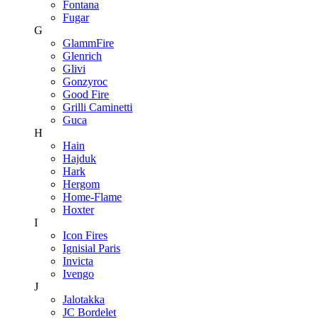
Fontana
Fugar
G
GlammFire
Glenrich
Glivi
Gonzyroc
Good Fire
Grilli Caminetti
Guca
H
Hain
Hajduk
Hark
Hergom
Home-Flame
Hoxter
I
Icon Fires
Ignisial Paris
Invicta
Ivengo
J
Jalotakka
JC Bordelet