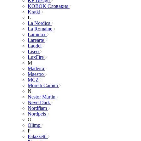
KF Design
KOBOK Словакия
Kratki
L
La Nordica
La Romaine
Laminox
Larearte
Laudel
Liseo
LuxFire
M
Madeira
Maestro
MCZ
Moretti Camini
N
Nestor Martin
NeverDark
Nordflam
Nordpeis
O
Olimp
P
Palazzetti