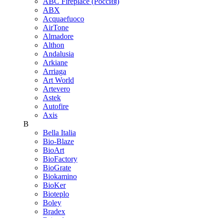
ABC Fireplace (Россия)
ABX
Acquaefuoco
AirTone
Almadore
Althon
Andalusia
Arkiane
Arriaga
Art World
Artevero
Astek
Autofire
Axis
B
Bella Italia
Bio-Blaze
BioArt
BioFactory
BioGrate
Biokamino
BioKer
Bioteplo
Boley
Bradex