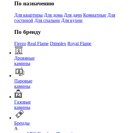
По назначению
Для квартиры
Для дома
Для дачи
Комнатные
Для
гостиной
Для спальни
Для кухни
По бренду
Firezo
Real Flame
Dimplex
Royal Flame
Дровяные
камины
Паровые
камины
Газовые
камины
Бренды
A