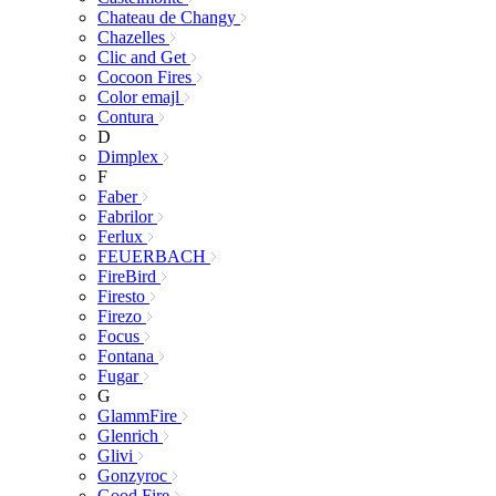
Chateau de Changy
Chazelles
Clic and Get
Cocoon Fires
Color emajl
Contura
D
Dimplex
F
Faber
Fabrilor
Ferlux
FEUERBACH
FireBird
Firesto
Firezo
Focus
Fontana
Fugar
G
GlammFire
Glenrich
Glivi
Gonzyroc
Good Fire