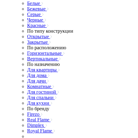
Белые
Бежевые
Серые
Черные
Красные
По типу конструкции
Открытые
Закрытые
По расположению
Горизонтальные
Вертикальные
По назначению
Для квартиры
Для дома
Для дачи
Комнатные
Для гостиной
Для спальни
Для кухни
По бренду
Firezo
Real Flame
Dimplex
Royal Flame