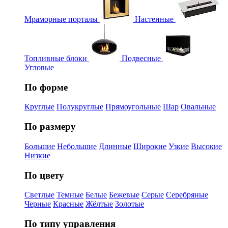
Мраморные порталы
Настенные
Топливные блоки
Подвесные
Угловые
По форме
Круглые
Полукруглые
Прямоугольные
Шар
Овальные
По размеру
Большие
Небольшие
Длинные
Широкие
Узкие
Высокие
Низкие
По цвету
Светлые
Темные
Белые
Бежевые
Серые
Серебряные
Черные
Красные
Жёлтые
Золотые
По типу управления