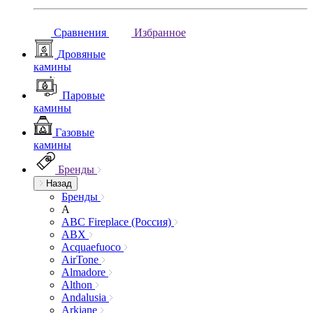
Сравнения
Избранное
Дровяные
камины
Паровые
камины
Газовые
камины
Бренды
Назад
Бренды
A
ABC Fireplace (Россия)
ABX
Acquaefuoco
AirTone
Almadore
Althon
Andalusia
Arkiane