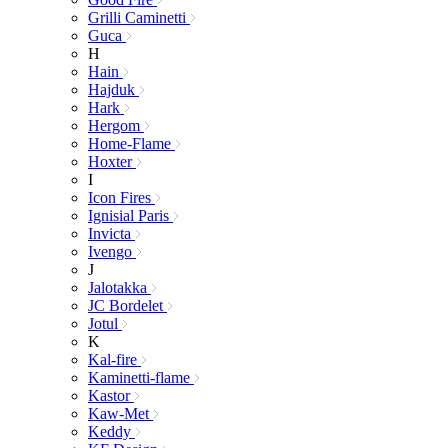
Grilli Caminetti
Guca
H
Hain
Hajduk
Hark
Hergom
Home-Flame
Hoxter
I
Icon Fires
Ignisial Paris
Invicta
Ivengo
J
Jalotakka
JC Bordelet
Jotul
K
Kal-fire
Kaminetti-flame
Kastor
Kaw-Met
Keddy