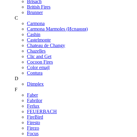
Brisach
British Fires
Brunner
C
Carmona
Carmona Marmoles (Испания)
Cashin
Castelmonte
Chateau de Changy
Chazelles
Clic and Get
Cocoon Fires
Color emajl
Contura
D
Dimplex
F
Faber
Fabrilor
Ferlux
FEUERBACH
FireBird
Firesto
Firezo
Focus