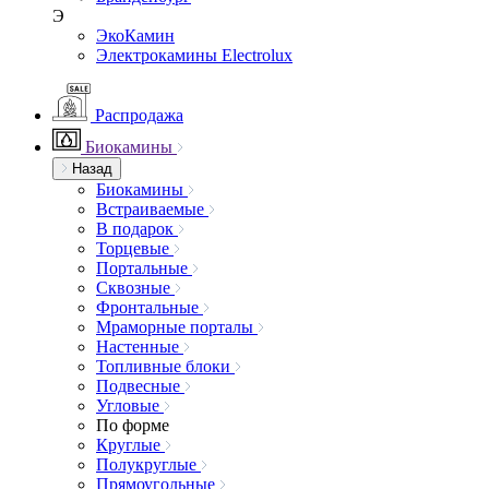
Э
ЭкоКамин
Электрокамины Electrolux
Распродажа
Биокамины
Назад
Биокамины
Встраиваемые
В подарок
Торцевые
Портальные
Сквозные
Фронтальные
Мраморные порталы
Настенные
Топливные блоки
Подвесные
Угловые
По форме
Круглые
Полукруглые
Прямоугольные