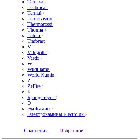
Tarnava
Technical
Termal
Termovision
Thermorossi
Thorma
Totem
Traforart
V
Valugrilli
Varde
W
WildFlame
World Kamin
Z
ZeFire
Б
Бранденбург
Э
ЭкоКамин
Электрокамины Electrolux
Сравнения
Избранное