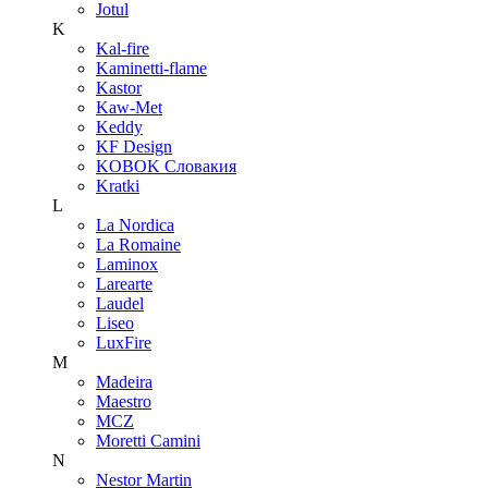
Jotul
K
Kal-fire
Kaminetti-flame
Kastor
Kaw-Met
Keddy
KF Design
KOBOK Словакия
Kratki
L
La Nordica
La Romaine
Laminox
Larearte
Laudel
Liseo
LuxFire
M
Madeira
Maestro
MCZ
Moretti Camini
N
Nestor Martin