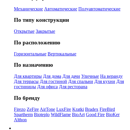
Механические
Автоматические
Полуавтоматические
По типу конструкции
Открытые
Закрытые
По расположению
Горизонтальные
Вертикальные
По назначению
Для квартиры
Для дома
Для дачи
Уличные
На веранду
Для террасы
Для гостиной
Для спальни
Для кухни
Для
гостиницы
Для офиса
Для ресторана
По бренду
Firezo
ZeFire
AirTone
LuxFire
Kratki
Bradex
FireBird
Spartherm
Bioteplo
WildFlame
BioArt
Good Fire
BioKer
Althon