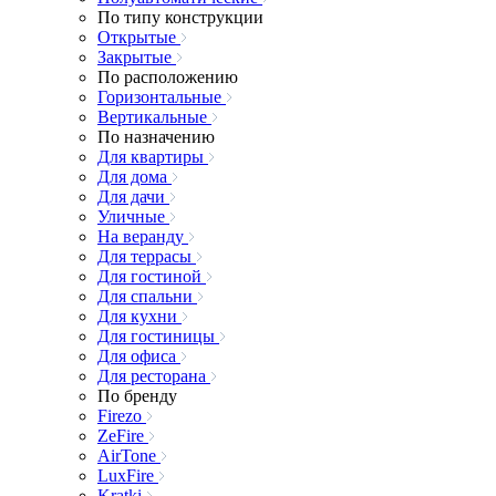
По типу конструкции
Открытые
Закрытые
По расположению
Горизонтальные
Вертикальные
По назначению
Для квартиры
Для дома
Для дачи
Уличные
На веранду
Для террасы
Для гостиной
Для спальни
Для кухни
Для гостиницы
Для офиса
Для ресторана
По бренду
Firezo
ZeFire
AirTone
LuxFire
Kratki