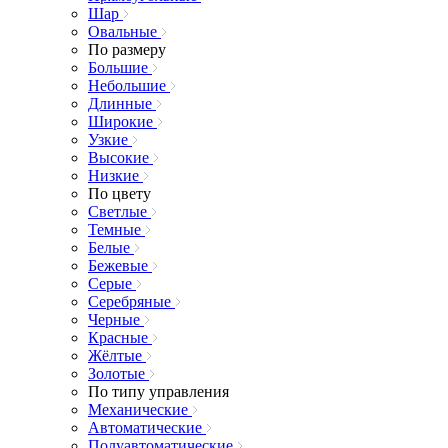
Шар
Овальные
По размеру
Большие
Небольшие
Длинные
Широкие
Узкие
Высокие
Низкие
По цвету
Светлые
Темные
Белые
Бежевые
Серые
Серебряные
Черные
Красные
Жёлтые
Золотые
По типу управления
Механические
Автоматические
Полуавтоматические