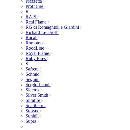
Piazzetta
Proff Fire
R
RAIS
Real Flame
RG di Romagnioli e Giardini
Richard Le Droff
Rocal
Romotop
RoodLine
Royal Flame
Ruby Fires
S
Safretti
Schmid
Seguin
Sergio Leoni
Sideros
Silver Smith
Slimfire
Spartherm
Stovax
Sunhill
Supra
T