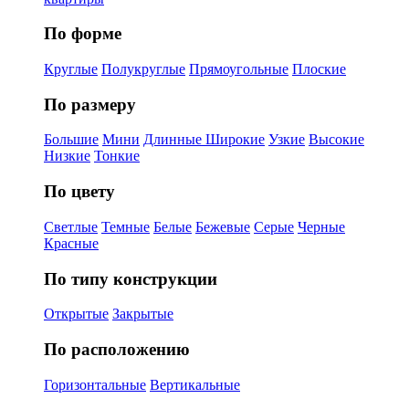
По форме
Круглые
Полукруглые
Прямоугольные
Плоские
По размеру
Большие
Мини
Длинные
Широкие
Узкие
Высокие
Низкие
Тонкие
По цвету
Светлые
Темные
Белые
Бежевые
Серые
Черные
Красные
По типу конструкции
Открытые
Закрытые
По расположению
Горизонтальные
Вертикальные