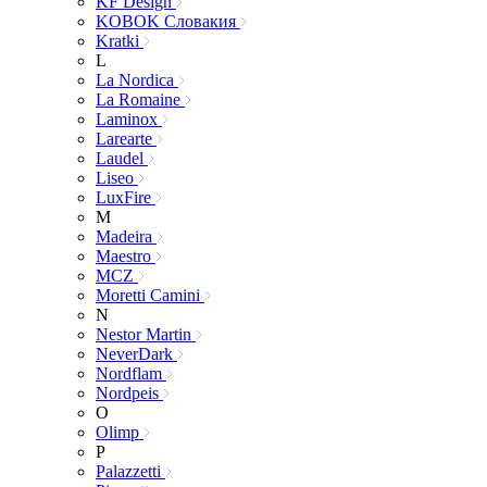
KF Design
KOBOK Словакия
Kratki
L
La Nordica
La Romaine
Laminox
Larearte
Laudel
Liseo
LuxFire
M
Madeira
Maestro
MCZ
Moretti Camini
N
Nestor Martin
NeverDark
Nordflam
Nordpeis
O
Olimp
P
Palazzetti