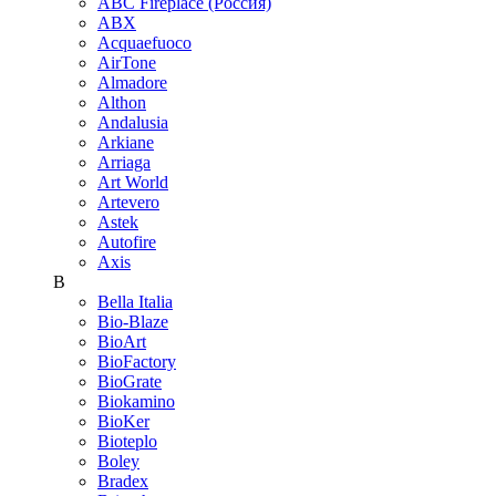
ABC Fireplace (Россия)
ABX
Acquaefuoco
AirTone
Almadore
Althon
Andalusia
Arkiane
Arriaga
Art World
Artevero
Astek
Autofire
Axis
B
Bella Italia
Bio-Blaze
BioArt
BioFactory
BioGrate
Biokamino
BioKer
Bioteplo
Boley
Bradex