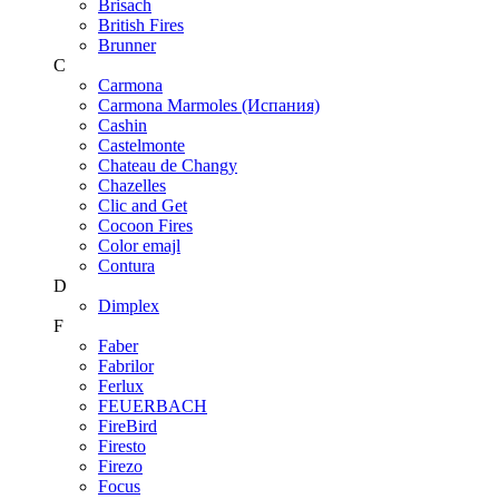
Brisach
British Fires
Brunner
C
Carmona
Carmona Marmoles (Испания)
Cashin
Castelmonte
Chateau de Changy
Chazelles
Clic and Get
Cocoon Fires
Color emajl
Contura
D
Dimplex
F
Faber
Fabrilor
Ferlux
FEUERBACH
FireBird
Firesto
Firezo
Focus