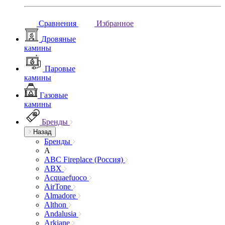
Сравнения
Избранное
Дровяные
камины
Паровые
камины
Газовые
камины
Бренды
Назад
Бренды
A
ABC Fireplace (Россия)
ABX
Acquaefuoco
AirTone
Almadore
Althon
Andalusia
Arkiane