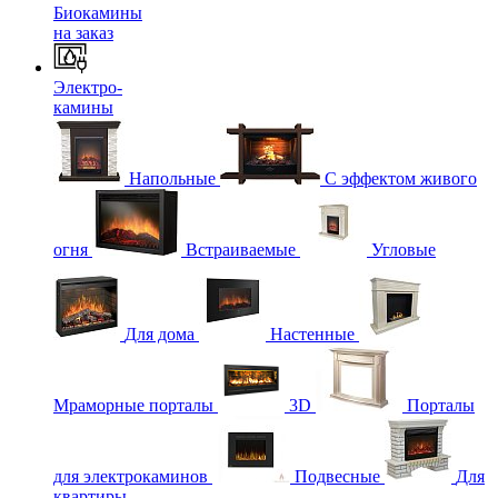
Биокамины
на заказ
Электро-
камины
Напольные
С эффектом живого
огня
Встраиваемые
Угловые
Для дома
Настенные
Мраморные порталы
3D
Порталы
для электрокаминов
Подвесные
Для
квартиры