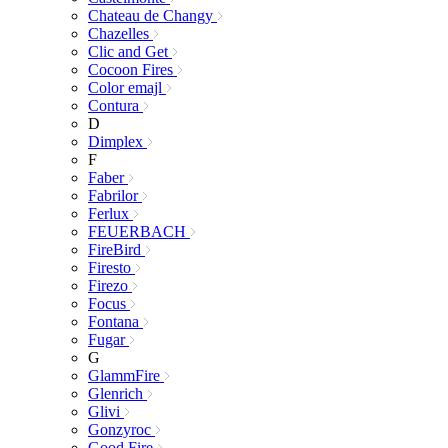
Chateau de Changy
Chazelles
Clic and Get
Cocoon Fires
Color emajl
Contura
D
Dimplex
F
Faber
Fabrilor
Ferlux
FEUERBACH
FireBird
Firesto
Firezo
Focus
Fontana
Fugar
G
GlammFire
Glenrich
Glivi
Gonzyroc
Good Fire