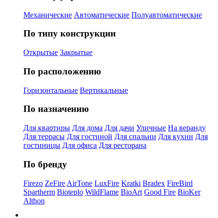
Механические
Автоматические
Полуавтоматические
По типу конструкции
Открытые
Закрытые
По расположению
Горизонтальные
Вертикальные
По назначению
Для квартиры
Для дома
Для дачи
Уличные
На веранду
Для террасы
Для гостиной
Для спальни
Для кухни
Для
гостиницы
Для офиса
Для ресторана
По бренду
Firezo
ZeFire
AirTone
LuxFire
Kratki
Bradex
FireBird
Spartherm
Bioteplo
WildFlame
BioArt
Good Fire
BioKer
Althon