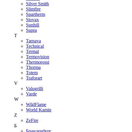
Silver Smith
Slimfire
Spartherm
Stovax
Sunhill
Supra
T
Tarnava
Technical
Termal
Termovision
Thermorossi
Thorma
Totem
Traforart
V
Valugrilli
Varde
W
WildFlame
World Kamin
Z
ZeFire
Б
Бранденбург