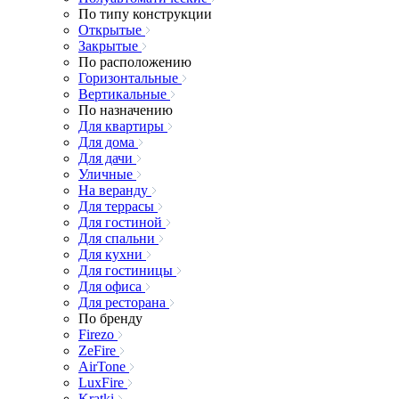
По типу конструкции
Открытые
Закрытые
По расположению
Горизонтальные
Вертикальные
По назначению
Для квартиры
Для дома
Для дачи
Уличные
На веранду
Для террасы
Для гостиной
Для спальни
Для кухни
Для гостиницы
Для офиса
Для ресторана
По бренду
Firezo
ZeFire
AirTone
LuxFire
Kratki