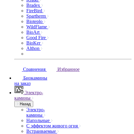
Bradex
FireBird
Spartherm
Bioteplo
WildFlame
BioArt
Good Fire
BioKer
Althon
Сравнения
Избранное
Биокамины
на заказ
Электро-
камины
Назад
Электро-
камины
Напольные
С эффектом живого огня
Встраиваемые