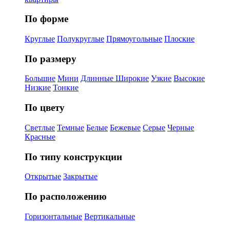
По форме
Круглые
Полукруглые
Прямоугольные
Плоские
По размеру
Большие
Мини
Длинные
Широкие
Узкие
Высокие
Низкие
Тонкие
По цвету
Светлые
Темные
Белые
Бежевые
Серые
Черные
Красные
По типу конструкции
Открытые
Закрытые
По расположению
Горизонтальные
Вертикальные