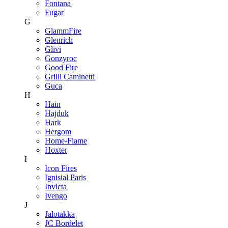
Fontana
Fugar
G
GlammFire
Glenrich
Glivi
Gonzyroc
Good Fire
Grilli Caminetti
Guca
H
Hain
Hajduk
Hark
Hergom
Home-Flame
Hoxter
I
Icon Fires
Ignisial Paris
Invicta
Ivengo
J
Jalotakka
JC Bordelet