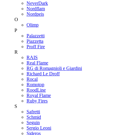
NeverDark
Nordflam
Nordpeis
O
Olimp
P
Palazzetti
Piazzetta
Proff Fire
R
RAIS
Real Flame
RG di Romagnioli e Giardini
Richard Le Droff
Rocal
Romotop
RoodLine
Royal Flame
Ruby Fires
S
Safretti
Schmid
Seguin
Sergio Leoni
Sideros