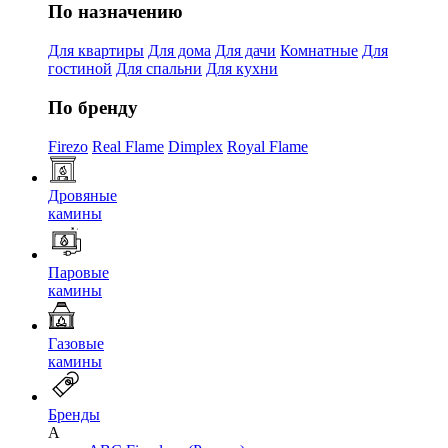
По назначению
Для квартиры
Для дома
Для дачи
Комнатные
Для
гостиной
Для спальни
Для кухни
По бренду
Firezo
Real Flame
Dimplex
Royal Flame
Дровяные
камины
Паровые
камины
Газовые
камины
Бренды
A