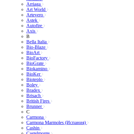
Arriaga
Art World
Artevero
Astek
Autofire
Axis
B
Bella Italia
Bio-Blaze
BioArt
BioFactory
BioGrate
Biokamino
BioKer
Bioteplo
Boley
Bradex
Brisach
British Fires
Brunner
C
Carmona
Carmona Marmoles (Испания)
Cashin
Castelmonte