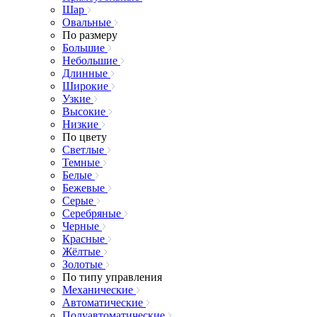
Шар
Овальные
По размеру
Большие
Небольшие
Длинные
Широкие
Узкие
Высокие
Низкие
По цвету
Светлые
Темные
Белые
Бежевые
Серые
Серебряные
Черные
Красные
Жёлтые
Золотые
По типу управления
Механические
Автоматические
Полуавтоматические