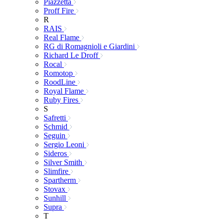
Piazzetta
Proff Fire
R
RAIS
Real Flame
RG di Romagnioli e Giardini
Richard Le Droff
Rocal
Romotop
RoodLine
Royal Flame
Ruby Fires
S
Safretti
Schmid
Seguin
Sergio Leoni
Sideros
Silver Smith
Slimfire
Spartherm
Stovax
Sunhill
Supra
T