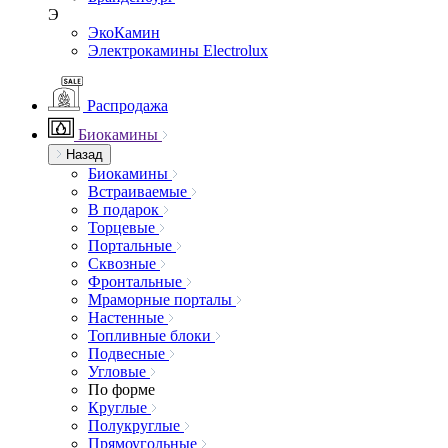
Э
ЭкоКамин
Электрокамины Electrolux
Распродажа
Биокамины
Назад
Биокамины
Встраиваемые
В подарок
Торцевые
Портальные
Сквозные
Фронтальные
Мраморные порталы
Настенные
Топливные блоки
Подвесные
Угловые
По форме
Круглые
Полукруглые
Прямоугольные