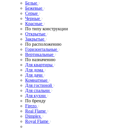
Белые
Бежевые
Серые
Черные
Красные
По типу конструкции
Открытые
Закрытые
По расположению
Горизонтальные
Вертикальные
По назначению
Для квартиры
Для дома
Для дачи
Комнатные
Для гостиной
Для спальни
Для кухни
По бренду
Firezo
Real Flame
Dimplex
Royal Flame