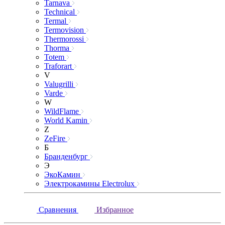
Tarnava
Technical
Termal
Termovision
Thermorossi
Thorma
Totem
Traforart
V
Valugrilli
Varde
W
WildFlame
World Kamin
Z
ZeFire
Б
Бранденбург
Э
ЭкоКамин
Электрокамины Electrolux
Сравнения
Избранное