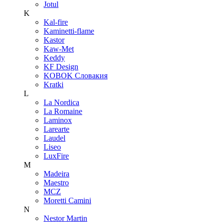
Jotul
K
Kal-fire
Kaminetti-flame
Kastor
Kaw-Met
Keddy
KF Design
KOBOK Словакия
Kratki
L
La Nordica
La Romaine
Laminox
Larearte
Laudel
Liseo
LuxFire
M
Madeira
Maestro
MCZ
Moretti Camini
N
Nestor Martin