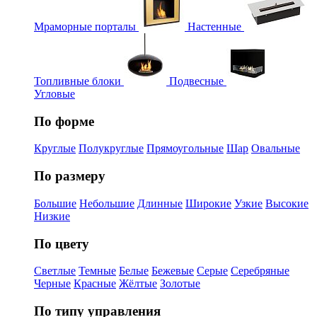
Мраморные порталы
Настенные
Топливные блоки
Подвесные
Угловые
По форме
Круглые
Полукруглые
Прямоугольные
Шар
Овальные
По размеру
Большие
Небольшие
Длинные
Широкие
Узкие
Высокие
Низкие
По цвету
Светлые
Темные
Белые
Бежевые
Серые
Серебряные
Черные
Красные
Жёлтые
Золотые
По типу управления