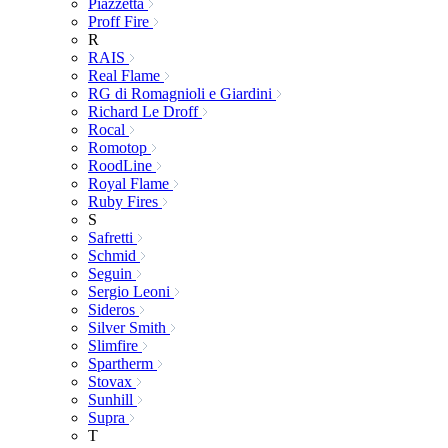
Piazzetta
Proff Fire
R
RAIS
Real Flame
RG di Romagnioli e Giardini
Richard Le Droff
Rocal
Romotop
RoodLine
Royal Flame
Ruby Fires
S
Safretti
Schmid
Seguin
Sergio Leoni
Sideros
Silver Smith
Slimfire
Spartherm
Stovax
Sunhill
Supra
T