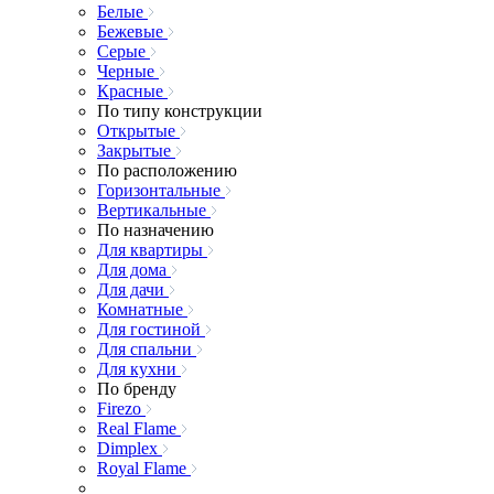
Белые
Бежевые
Серые
Черные
Красные
По типу конструкции
Открытые
Закрытые
По расположению
Горизонтальные
Вертикальные
По назначению
Для квартиры
Для дома
Для дачи
Комнатные
Для гостиной
Для спальни
Для кухни
По бренду
Firezo
Real Flame
Dimplex
Royal Flame