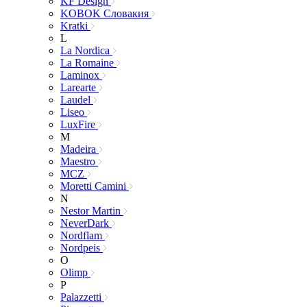
KF Design
KOBOK Словакия
Kratki
L
La Nordica
La Romaine
Laminox
Larearte
Laudel
Liseo
LuxFire
M
Madeira
Maestro
MCZ
Moretti Camini
N
Nestor Martin
NeverDark
Nordflam
Nordpeis
O
Olimp
P
Palazzetti