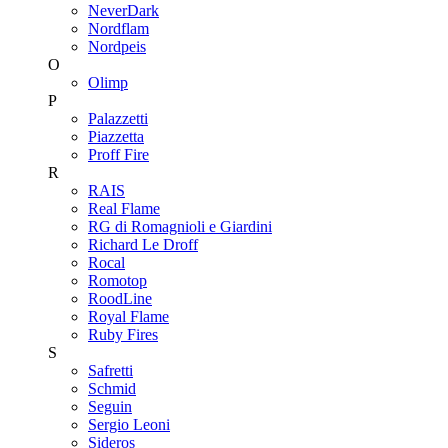
NeverDark
Nordflam
Nordpeis
O
Olimp
P
Palazzetti
Piazzetta
Proff Fire
R
RAIS
Real Flame
RG di Romagnioli e Giardini
Richard Le Droff
Rocal
Romotop
RoodLine
Royal Flame
Ruby Fires
S
Safretti
Schmid
Seguin
Sergio Leoni
Sideros