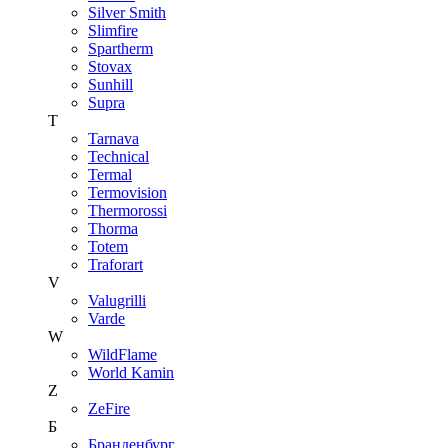
Silver Smith
Slimfire
Spartherm
Stovax
Sunhill
Supra
T
Tarnava
Technical
Termal
Termovision
Thermorossi
Thorma
Totem
Traforart
V
Valugrilli
Varde
W
WildFlame
World Kamin
Z
ZeFire
Б
Бранденбург