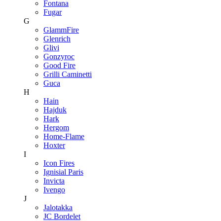
Fontana
Fugar
G
GlammFire
Glenrich
Glivi
Gonzyroc
Good Fire
Grilli Caminetti
Guca
H
Hain
Hajduk
Hark
Hergom
Home-Flame
Hoxter
I
Icon Fires
Ignisial Paris
Invicta
Ivengo
J
Jalotakka
JC Bordelet