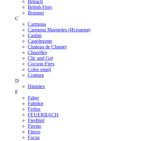
Brisach
British Fires
Brunner
C
Carmona
Carmona Marmoles (Испания)
Cashin
Castelmonte
Chateau de Changy
Chazelles
Clic and Get
Cocoon Fires
Color emajl
Contura
D
Dimplex
F
Faber
Fabrilor
Ferlux
FEUERBACH
FireBird
Firesto
Firezo
Focus