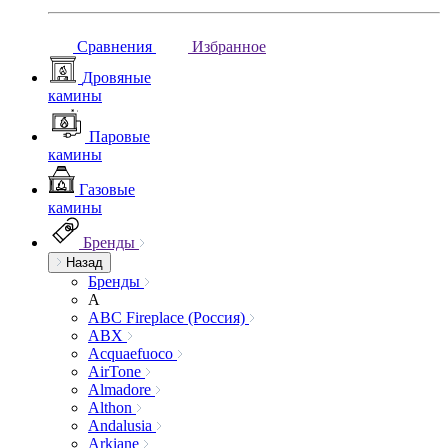
Сравнения
Избранное
Дровяные
камины
Паровые
камины
Газовые
камины
Бренды
Назад
Бренды
A
ABC Fireplace (Россия)
ABX
Acquaefuoco
AirTone
Almadore
Althon
Andalusia
Arkiane