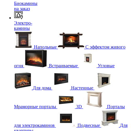
Биокамины
на заказ
Электро-
камины
Напольные
С эффектом живого
огня
Встраиваемые
Угловые
Для дома
Настенные
Мраморные порталы
3D
Порталы
для электрокаминов
Подвесные
Для
квартиры