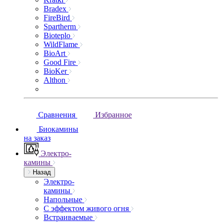
Bradex
FireBird
Spartherm
Bioteplo
WildFlame
BioArt
Good Fire
BioKer
Althon
Сравнения
Избранное
Биокамины
на заказ
Электро-
камины
Назад
Электро-
камины
Напольные
С эффектом живого огня
Встраиваемые