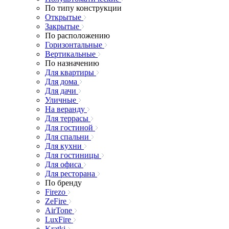
По типу конструкции
Открытые
Закрытые
По расположению
Горизонтальные
Вертикальные
По назначению
Для квартиры
Для дома
Для дачи
Уличные
На веранду
Для террасы
Для гостиной
Для спальни
Для кухни
Для гостиницы
Для офиса
Для ресторана
По бренду
Firezo
ZeFire
AirTone
LuxFire
Kratki