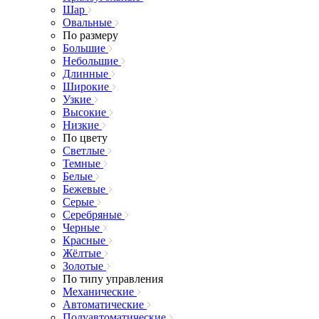
Шар
Овальные
По размеру
Большие
Небольшие
Длинные
Широкие
Узкие
Высокие
Низкие
По цвету
Светлые
Темные
Белые
Бежевые
Серые
Серебряные
Черные
Красные
Жёлтые
Золотые
По типу управления
Механические
Автоматические
Полуавтоматические