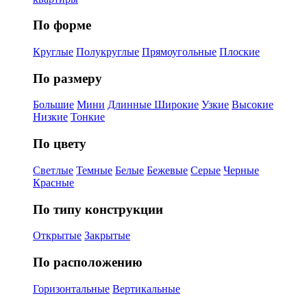
По форме
Круглые
Полукруглые
Прямоугольные
Плоские
По размеру
Большие
Мини
Длинные
Широкие
Узкие
Высокие
Низкие
Тонкие
По цвету
Светлые
Темные
Белые
Бежевые
Серые
Черные
Красные
По типу конструкции
Открытые
Закрытые
По расположению
Горизонтальные
Вертикальные