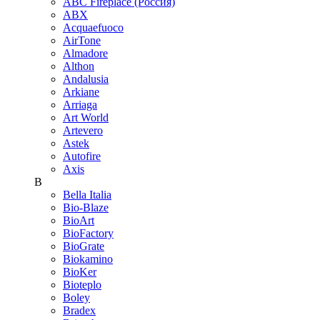
ABC Fireplace (Россия)
ABX
Acquaefuoco
AirTone
Almadore
Althon
Andalusia
Arkiane
Arriaga
Art World
Artevero
Astek
Autofire
Axis
B
Bella Italia
Bio-Blaze
BioArt
BioFactory
BioGrate
Biokamino
BioKer
Bioteplo
Boley
Bradex