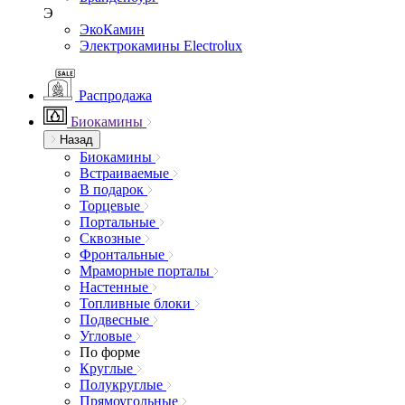
Э
ЭкоКамин
Электрокамины Electrolux
Распродажа
Биокамины
Назад
Биокамины
Встраиваемые
В подарок
Торцевые
Портальные
Сквозные
Фронтальные
Мраморные порталы
Настенные
Топливные блоки
Подвесные
Угловые
По форме
Круглые
Полукруглые
Прямоугольные