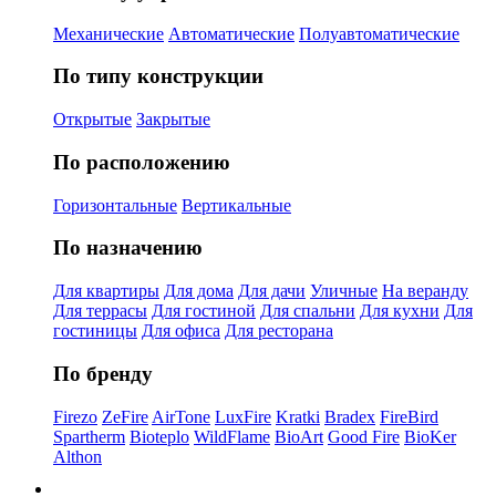
Механические
Автоматические
Полуавтоматические
По типу конструкции
Открытые
Закрытые
По расположению
Горизонтальные
Вертикальные
По назначению
Для квартиры
Для дома
Для дачи
Уличные
На веранду
Для террасы
Для гостиной
Для спальни
Для кухни
Для
гостиницы
Для офиса
Для ресторана
По бренду
Firezo
ZeFire
AirTone
LuxFire
Kratki
Bradex
FireBird
Spartherm
Bioteplo
WildFlame
BioArt
Good Fire
BioKer
Althon