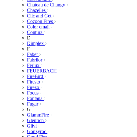
Chateau de Changy
Chazelles
Clic and Get
Cocoon Fires
Color emajl
Contura
D
Dimplex
F
Faber
Fabrilor
Ferlux
FEUERBACH
FireBird
Firesto
Firezo
Focus
Fontana
Fugar
G
GlammFire
Glenrich
Glivi
Gonzyroc
Good Fire