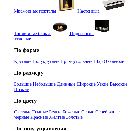
Мраморные порталы
Настенные
Топливные блоки
Подвесные
Угловые
По форме
Круглые
Полукруглые
Прямоугольные
Шар
Овальные
По размеру
Большие
Небольшие
Длинные
Широкие
Узкие
Высокие
Низкие
По цвету
Светлые
Темные
Белые
Бежевые
Серые
Серебряные
Черные
Красные
Жёлтые
Золотые
По типу управления