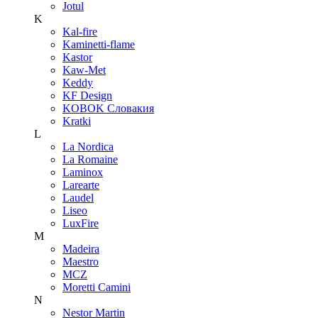
Jotul
K
Kal-fire
Kaminetti-flame
Kastor
Kaw-Met
Keddy
KF Design
KOBOK Словакия
Kratki
L
La Nordica
La Romaine
Laminox
Larearte
Laudel
Liseo
LuxFire
M
Madeira
Maestro
MCZ
Moretti Camini
N
Nestor Martin