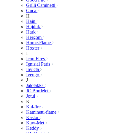
Grilli Caminetti
Guca
H
Hain
Hajduk
Hark
Hergom
Home-Flame
Hoxter
I
Icon Fires
Ignisial Paris
Invicta
Ivengo
J
Jalotakka
JC Bordelet
Jotul
K
Kal-fire
Kaminetti-flame
Kastor
Kaw-Met
Keddy