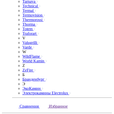
Tarnava
Technical
Termal
Termovision
Thermorossi
Thorma
Totem
Traforart
V
Valugrilli
Varde
W
WildFlame
World Kamin
Z
ZeFire
Б
Бранденбург
Э
ЭкоКамин
Электрокамины Electrolux
Сравнения
Избранное