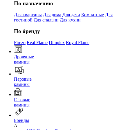
По назначению
Для квартиры
Для дома
Для дачи
Комнатные
Для
гостиной
Для спальни
Для кухни
По бренду
Firezo
Real Flame
Dimplex
Royal Flame
Дровяные
камины
Паровые
камины
Газовые
камины
Бренды
A