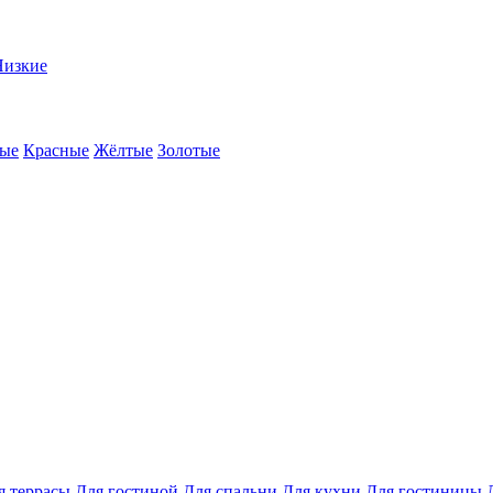
Низкие
ые
Красные
Жёлтые
Золотые
я террасы
Для гостиной
Для спальни
Для кухни
Для гостиницы