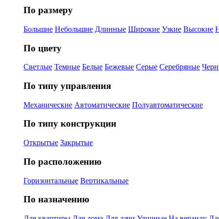
По размеру
Большие
Небольшие
Длинные
Широкие
Узкие
Высокие
По цвету
Светлые
Темные
Белые
Бежевые
Серые
Серебряные
Черн
По типу управления
Механические
Автоматические
Полуавтоматические
По типу конструкции
Открытые
Закрытые
По расположению
Горизонтальные
Вертикальные
По назначению
Для квартиры
Для дома
Для дачи
Уличные
На веранду
Дл