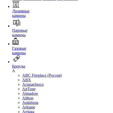
Дровяные
камины
Паровые
камины
Газовые
камины
Бренды
A
ABC Fireplace (Россия)
ABX
Acquaefuoco
AirTone
Almadore
Althon
Andalusia
Arkiane
Arriaga