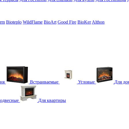
erm
Bioteplo
WildFlame
BioArt
Good Fire
BioKer
Althon
гня
Встраиваемые
Угловые
Для до
одвесные
Для квартиры