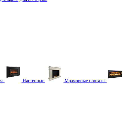
ма
Настенные
Мраморные порталы