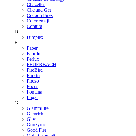
Chazelles
Clic and Get
Cocoon Fires
Color emajl
Contura
D
Dimplex
F
Faber
Fabrilor
Ferlux
FEUERBACH
FireBird
Firesto
Firezo
Focus
Fontana
Fugar
G
GlammFire
Glenrich
Glivi
Gonzyroc
Good Fire
Grilli Caminetti