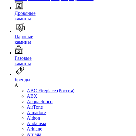
Дровяные
камины
Паровые
камины
Газовые
камины
Бренды
A
ABC Fireplace (Россия)
ABX
Acquaefuoco
AirTone
Almadore
Althon
Andalusia
Arkiane
Arriaga