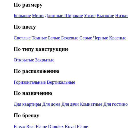
По размеру
Большие
Мини
Длинные
Широкие
Узкие
Высокие
Низки
По цвету
Светлые
Темные
Белые
Бежевые
Серые
Черные
Красные
По типу конструкции
Открытые
Закрытые
По расположению
Горизонтальные
Вертикальные
По назначению
Для квартиры
Для дома
Для дачи
Комнатные
Для гостин
По бренду
Firezo
Real Flame
Dimplex
Royal Flame