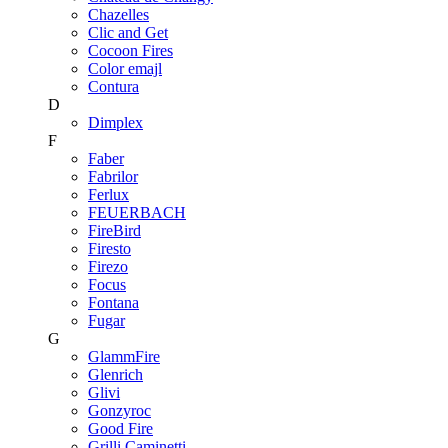
Chazelles
Clic and Get
Cocoon Fires
Color emajl
Contura
D
Dimplex
F
Faber
Fabrilor
Ferlux
FEUERBACH
FireBird
Firesto
Firezo
Focus
Fontana
Fugar
G
GlammFire
Glenrich
Glivi
Gonzyroc
Good Fire
Grilli Caminetti