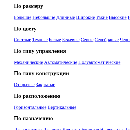
По размеру
Большие
Небольшие
Длинные
Широкие
Узкие
Высокие
По цвету
Светлые
Темные
Белые
Бежевые
Серые
Серебряные
Черн
По типу управления
Механические
Автоматические
Полуавтоматические
По типу конструкции
Открытые
Закрытые
По расположению
Горизонтальные
Вертикальные
По назначению
Для квартиры
Для дома
Для дачи
Уличные
На веранду
Дл