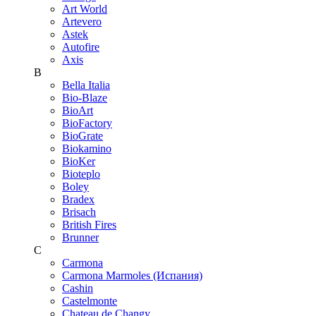
Art World
Artevero
Astek
Autofire
Axis
B
Bella Italia
Bio-Blaze
BioArt
BioFactory
BioGrate
Biokamino
BioKer
Bioteplo
Boley
Bradex
Brisach
British Fires
Brunner
C
Carmona
Carmona Marmoles (Испания)
Cashin
Castelmonte
Chateau de Changy