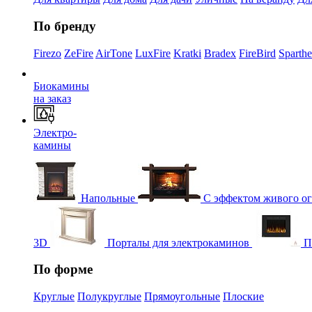
По бренду
Firezo
ZeFire
AirTone
LuxFire
Kratki
Bradex
FireBird
Sparth
Биокамины
на заказ
Электро-
камины
Напольные
С эффектом живого о
3D
Порталы для электрокаминов
П
По форме
Круглые
Полукруглые
Прямоугольные
Плоские