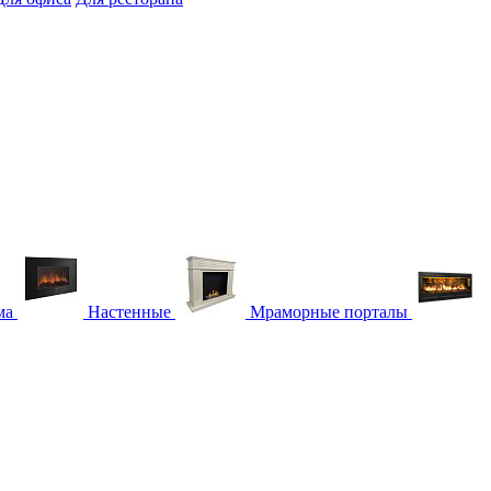
ма
Настенные
Мраморные порталы