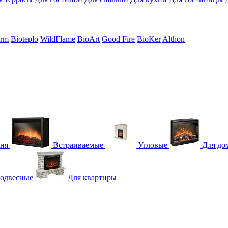
erm
Bioteplo
WildFlame
BioArt
Good Fire
BioKer
Althon
гня
Встраиваемые
Угловые
Для до
одвесные
Для квартиры