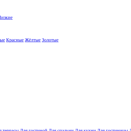
Низкие
ые
Красные
Жёлтые
Золотые
я террасы
Для гостиной
Для спальни
Для кухни
Для гостиницы