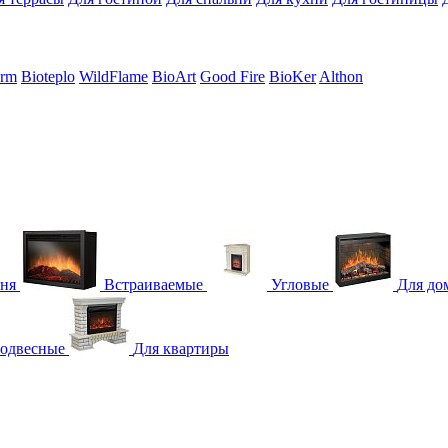
erm
Bioteplo
WildFlame
BioArt
Good Fire
BioKer
Althon
гня
Встраиваемые
Угловые
Для до
одвесные
Для квартиры