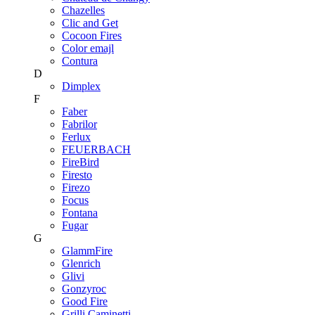
Chazelles
Clic and Get
Cocoon Fires
Color emajl
Contura
D
Dimplex
F
Faber
Fabrilor
Ferlux
FEUERBACH
FireBird
Firesto
Firezo
Focus
Fontana
Fugar
G
GlammFire
Glenrich
Glivi
Gonzyroc
Good Fire
Grilli Caminetti