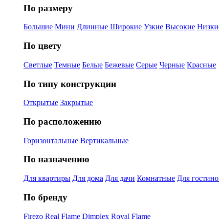
По размеру
Большие
Мини
Длинные
Широкие
Узкие
Высокие
Низки
По цвету
Светлые
Темные
Белые
Бежевые
Серые
Черные
Красные
По типу конструкции
Открытые
Закрытые
По расположению
Горизонтальные
Вертикальные
По назначению
Для квартиры
Для дома
Для дачи
Комнатные
Для гостин
По бренду
Firezo
Real Flame
Dimplex
Royal Flame