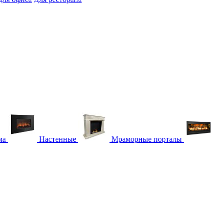
ма
Настенные
Мраморные порталы