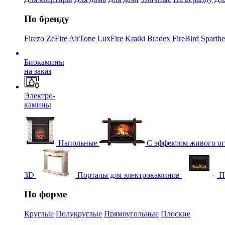
По бренду
Firezo
ZeFire
AirTone
LuxFire
Kratki
Bradex
FireBird
Sparth
Биокамины
на заказ
Электро-
камины
Напольные
С эффектом живого о
3D
Порталы для электрокаминов
П
По форме
Круглые
Полукруглые
Прямоугольные
Плоские