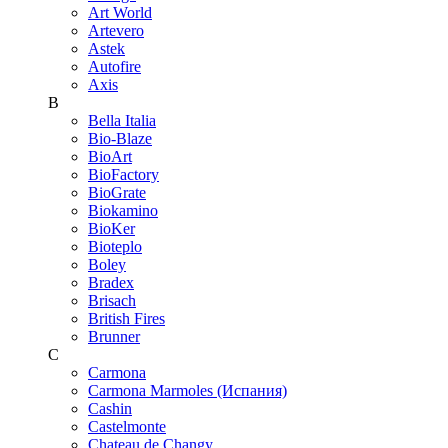
Art World
Artevero
Astek
Autofire
Axis
B
Bella Italia
Bio-Blaze
BioArt
BioFactory
BioGrate
Biokamino
BioKer
Bioteplo
Boley
Bradex
Brisach
British Fires
Brunner
C
Carmona
Carmona Marmoles (Испания)
Cashin
Castelmonte
Chateau de Changy