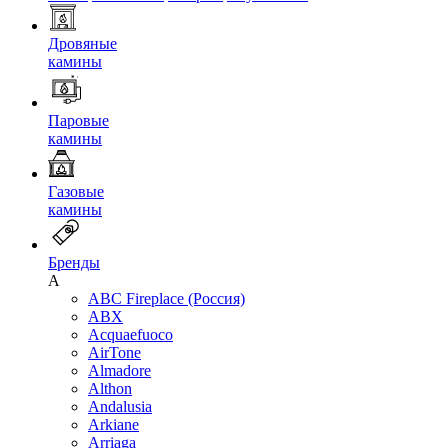
Дровяные
камины
Паровые
камины
Газовые
камины
Бренды
A
ABC Fireplace (Россия)
ABX
Acquaefuoco
AirTone
Almadore
Althon
Andalusia
Arkiane
Arriaga