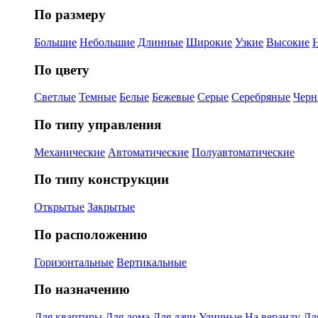
По размеру
Большие
Небольшие
Длинные
Широкие
Узкие
Высокие
По цвету
Светлые
Темные
Белые
Бежевые
Серые
Серебряные
Черн
По типу управления
Механические
Автоматические
Полуавтоматические
По типу конструкции
Открытые
Закрытые
По расположению
Горизонтальные
Вертикальные
По назначению
Для квартиры
Для дома
Для дачи
Уличные
На веранду
Дл