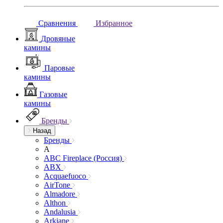
Сравнения
Избранное
Дровяные
камины
Паровые
камины
Газовые
камины
Бренды
Назад
Бренды
A
ABC Fireplace (Россия)
ABX
Acquaefuoco
AirTone
Almadore
Althon
Andalusia
Arkiane