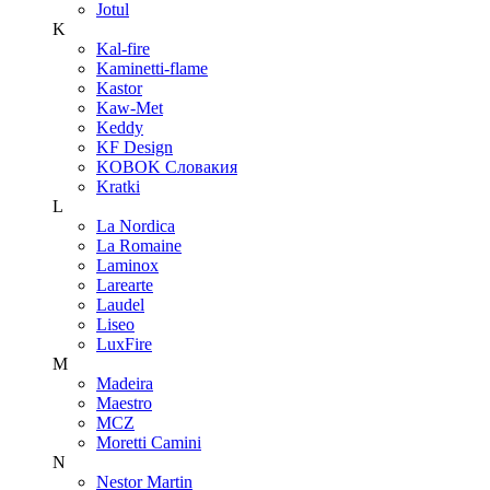
Jotul
K
Kal-fire
Kaminetti-flame
Kastor
Kaw-Met
Keddy
KF Design
KOBOK Словакия
Kratki
L
La Nordica
La Romaine
Laminox
Larearte
Laudel
Liseo
LuxFire
M
Madeira
Maestro
MCZ
Moretti Camini
N
Nestor Martin