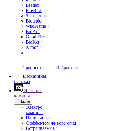
Bradex
FireBird
Spartherm
Bioteplo
WildFlame
BioArt
Good Fire
BioKer
Althon
Сравнения
Избранное
Биокамины
на заказ
Электро-
камины
Назад
Электро-
камины
Напольные
С эффектом живого огня
Встраиваемые