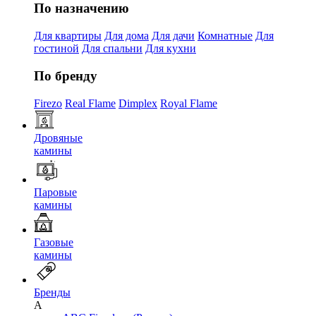
По назначению
Для квартиры
Для дома
Для дачи
Комнатные
Для
гостиной
Для спальни
Для кухни
По бренду
Firezo
Real Flame
Dimplex
Royal Flame
Дровяные
камины
Паровые
камины
Газовые
камины
Бренды
A