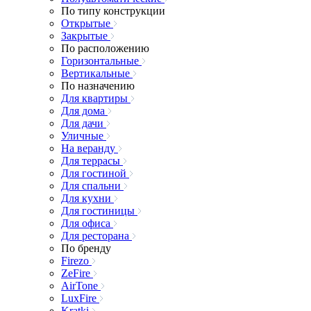
По типу конструкции
Открытые
Закрытые
По расположению
Горизонтальные
Вертикальные
По назначению
Для квартиры
Для дома
Для дачи
Уличные
На веранду
Для террасы
Для гостиной
Для спальни
Для кухни
Для гостиницы
Для офиса
Для ресторана
По бренду
Firezo
ZeFire
AirTone
LuxFire
Kratki