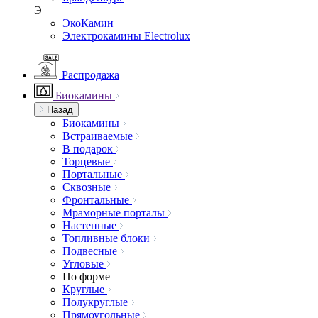
Э
ЭкоКамин
Электрокамины Electrolux
Распродажа
Биокамины
Назад
Биокамины
Встраиваемые
В подарок
Торцевые
Портальные
Сквозные
Фронтальные
Мраморные порталы
Настенные
Топливные блоки
Подвесные
Угловые
По форме
Круглые
Полукруглые
Прямоугольные