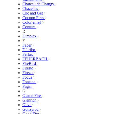
Chateau de Changy
Chazelles
Clic and Get
Cocoon Fires
Color emajl
Contura
D
Dimplex
F
Faber
Fabrilor
Ferlux
FEUERBACH
FireBird
Firesto
Firezo
Focus
Fontana
Fugar
G
GlammFire
Glenrich
Glivi
Gonzyroc
Good Fire