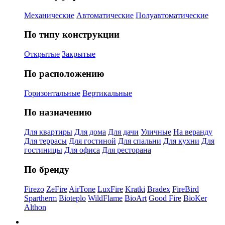
Механические
Автоматические
Полуавтоматические
По типу конструкции
Открытые
Закрытые
По расположению
Горизонтальные
Вертикальные
По назначению
Для квартиры
Для дома
Для дачи
Уличные
На веранду
Для террасы
Для гостиной
Для спальни
Для кухни
Для
гостиницы
Для офиса
Для ресторана
По бренду
Firezo
ZeFire
AirTone
LuxFire
Kratki
Bradex
FireBird
Spartherm
Bioteplo
WildFlame
BioArt
Good Fire
BioKer
Althon