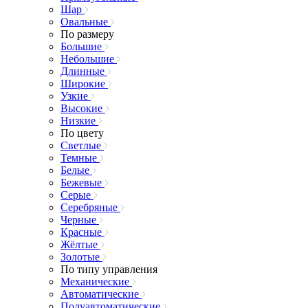
Шар
Овальные
По размеру
Большие
Небольшие
Длинные
Широкие
Узкие
Высокие
Низкие
По цвету
Светлые
Темные
Белые
Бежевые
Серые
Серебряные
Черные
Красные
Жёлтые
Золотые
По типу управления
Механические
Автоматические
Полуавтоматические