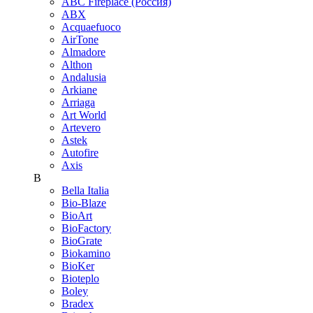
ABC Fireplace (Россия)
ABX
Acquaefuoco
AirTone
Almadore
Althon
Andalusia
Arkiane
Arriaga
Art World
Artevero
Astek
Autofire
Axis
B
Bella Italia
Bio-Blaze
BioArt
BioFactory
BioGrate
Biokamino
BioKer
Bioteplo
Boley
Bradex