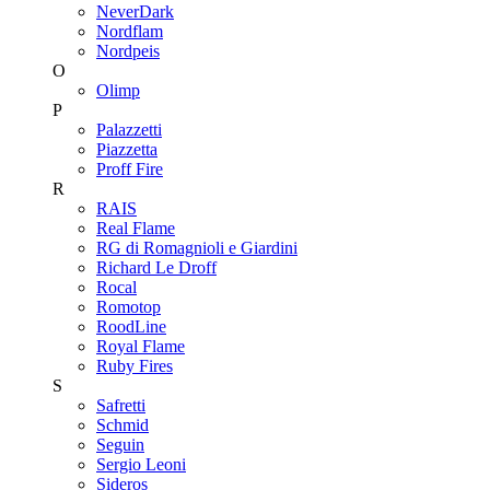
NeverDark
Nordflam
Nordpeis
O
Olimp
P
Palazzetti
Piazzetta
Proff Fire
R
RAIS
Real Flame
RG di Romagnioli e Giardini
Richard Le Droff
Rocal
Romotop
RoodLine
Royal Flame
Ruby Fires
S
Safretti
Schmid
Seguin
Sergio Leoni
Sideros