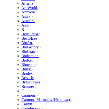
Arriaga
Art World
Artevero
Astek
Autofire
Axis
B
Bella Italia
Bio-Blaze
BioArt
BioFactory
BioGrate
Biokamino
BioKer
Bioteplo
Boley
Bradex
Brisach
British Fires
Brunner
C
Carmona
Carmona Marmoles (Испания)
Cashin
Castelmonte