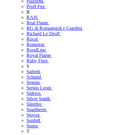
Piazzetta
Proff Fire
R
RAIS
Real Flame
RG di Romagnioli e Giardini
Richard Le Droff
Rocal
Romotop
RoodLine
Royal Flame
Ruby Fires
S
Safretti
Schmid
Seguin
Sergio Leoni
Sideros
Silver Smith
Slimfire
Spartherm
Stovax
Sunhill
Supra
T