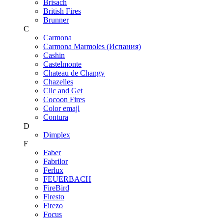
Brisach
British Fires
Brunner
C
Carmona
Carmona Marmoles (Испания)
Cashin
Castelmonte
Chateau de Changy
Chazelles
Clic and Get
Cocoon Fires
Color emajl
Contura
D
Dimplex
F
Faber
Fabrilor
Ferlux
FEUERBACH
FireBird
Firesto
Firezo
Focus