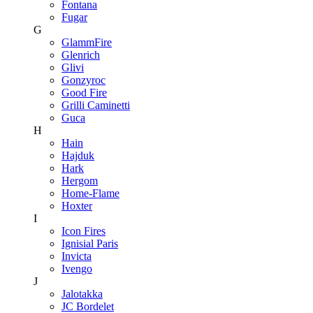
Fontana
Fugar
G
GlammFire
Glenrich
Glivi
Gonzyroc
Good Fire
Grilli Caminetti
Guca
H
Hain
Hajduk
Hark
Hergom
Home-Flame
Hoxter
I
Icon Fires
Ignisial Paris
Invicta
Ivengo
J
Jalotakka
JC Bordelet