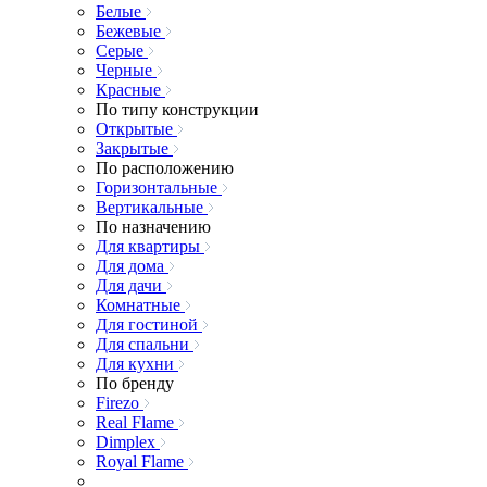
Белые
Бежевые
Серые
Черные
Красные
По типу конструкции
Открытые
Закрытые
По расположению
Горизонтальные
Вертикальные
По назначению
Для квартиры
Для дома
Для дачи
Комнатные
Для гостиной
Для спальни
Для кухни
По бренду
Firezo
Real Flame
Dimplex
Royal Flame