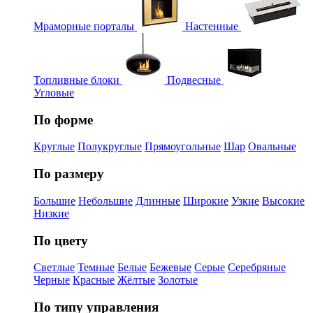
Мраморные порталы
Настенные
Топливные блоки
Подвесные
Угловые
По форме
Круглые
Полукруглые
Прямоугольные
Шар
Овальные
По размеру
Большие
Небольшие
Длинные
Широкие
Узкие
Высокие
Низкие
По цвету
Светлые
Темные
Белые
Бежевые
Серые
Серебряные
Черные
Красные
Жёлтые
Золотые
По типу управления