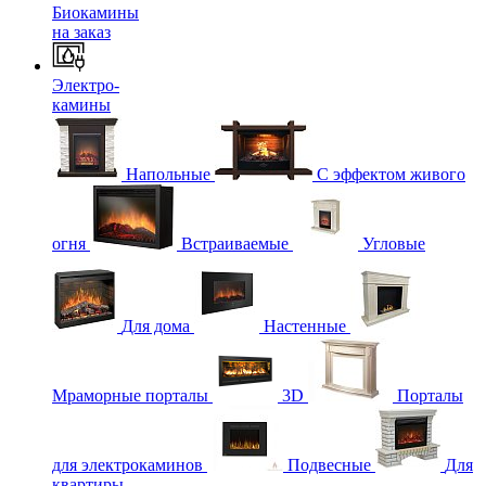
Биокамины
на заказ
Электро-
камины
Напольные
С эффектом живого
огня
Встраиваемые
Угловые
Для дома
Настенные
Мраморные порталы
3D
Порталы
для электрокаминов
Подвесные
Для
квартиры