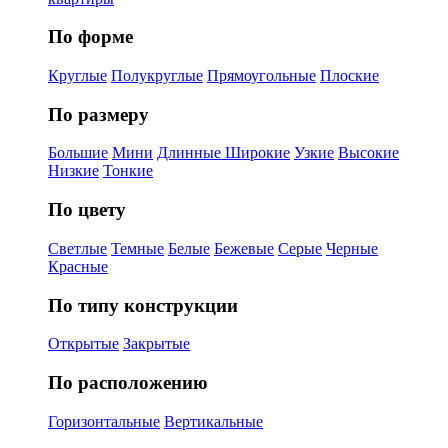
По форме
Круглые
Полукруглые
Прямоугольные
Плоские
По размеру
Большие
Мини
Длинные
Широкие
Узкие
Высокие
Низкие
Тонкие
По цвету
Светлые
Темные
Белые
Бежевые
Серые
Черные
Красные
По типу конструкции
Открытые
Закрытые
По расположению
Горизонтальные
Вертикальные