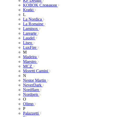
KF Design
KOBOK Словакия
Kratki
L
La Nordica
La Romaine
Laminox
Larearte
Laudel
Liseo
LuxFire
M
Madeira
Maestro
MCZ
Moretti Camini
N
Nestor Martin
NeverDark
Nordflam
Nordpeis
O
Olimp
P
Palazzetti