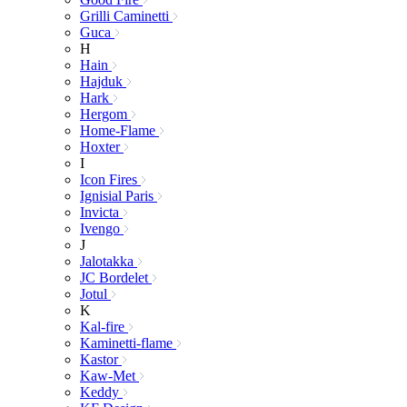
Grilli Caminetti
Guca
H
Hain
Hajduk
Hark
Hergom
Home-Flame
Hoxter
I
Icon Fires
Ignisial Paris
Invicta
Ivengo
J
Jalotakka
JC Bordelet
Jotul
K
Kal-fire
Kaminetti-flame
Kastor
Kaw-Met
Keddy