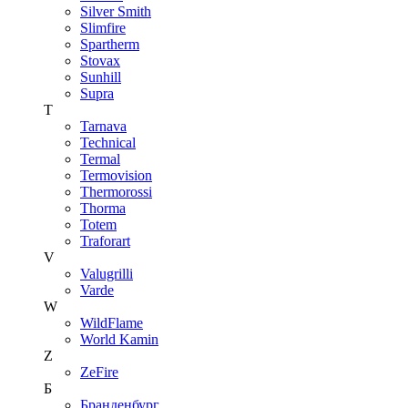
Silver Smith
Slimfire
Spartherm
Stovax
Sunhill
Supra
T
Tarnava
Technical
Termal
Termovision
Thermorossi
Thorma
Totem
Traforart
V
Valugrilli
Varde
W
WildFlame
World Kamin
Z
ZeFire
Б
Бранденбург