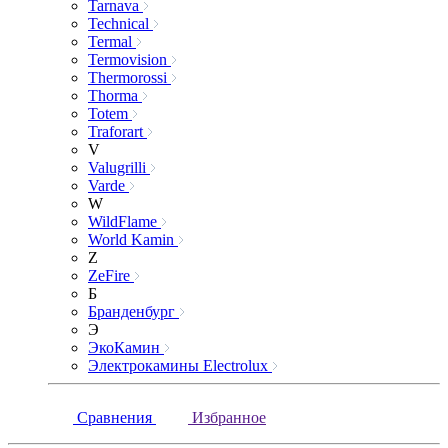
Tarnava
Technical
Termal
Termovision
Thermorossi
Thorma
Totem
Traforart
V
Valugrilli
Varde
W
WildFlame
World Kamin
Z
ZeFire
Б
Бранденбург
Э
ЭкоКамин
Электрокамины Electrolux
Сравнения
Избранное