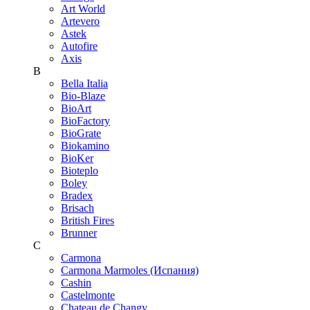
Art World
Artevero
Astek
Autofire
Axis
B
Bella Italia
Bio-Blaze
BioArt
BioFactory
BioGrate
Biokamino
BioKer
Bioteplo
Boley
Bradex
Brisach
British Fires
Brunner
C
Carmona
Carmona Marmoles (Испания)
Cashin
Castelmonte
Chateau de Changy