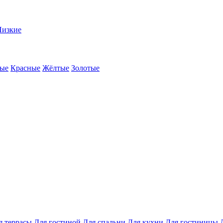
Низкие
ые
Красные
Жёлтые
Золотые
я террасы
Для гостиной
Для спальни
Для кухни
Для гостиницы