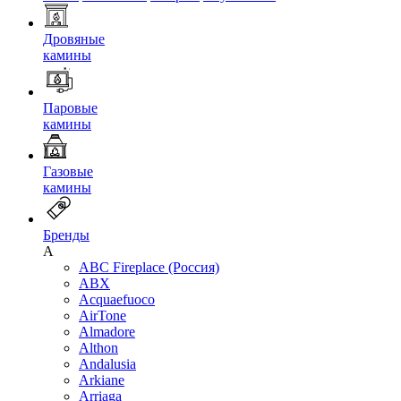
Дровяные
камины
Паровые
камины
Газовые
камины
Бренды
A
ABC Fireplace (Россия)
ABX
Acquaefuoco
AirTone
Almadore
Althon
Andalusia
Arkiane
Arriaga