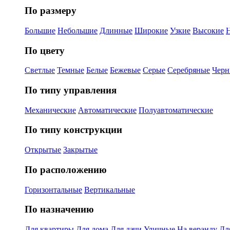
По размеру
Большие
Небольшие
Длинные
Широкие
Узкие
Высокие
По цвету
Светлые
Темные
Белые
Бежевые
Серые
Серебряные
Черн
По типу управления
Механические
Автоматические
Полуавтоматические
По типу конструкции
Открытые
Закрытые
По расположению
Горизонтальные
Вертикальные
По назначению
Для квартиры
Для дома
Для дачи
Уличные
На веранду
Дл