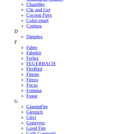
Chazelles
Clic and Get
Cocoon Fires
Color emajl
Contura
D
Dimplex
F
Faber
Fabrilor
Ferlux
FEUERBACH
FireBird
Firesto
Firezo
Focus
Fontana
Fugar
G
GlammFire
Glenrich
Glivi
Gonzyroc
Good Fire
Grilli Caminetti