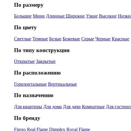
По размеру
Большие
Мини
Длинные
Широкие
Узкие
Высокие
Низки
По цвету
Светлые
Темные
Белые
Бежевые
Серые
Черные
Красные
По типу конструкции
Открытые
Закрытые
По расположению
Горизонтальные
Вертикальные
По назначению
Для квартиры
Для дома
Для дачи
Комнатные
Для гостин
По бренду
Firezo
Real Flame
Dimplex
Royal Flame