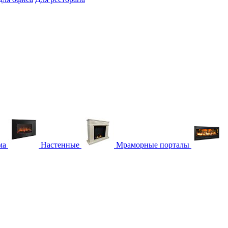
ма
Настенные
Мраморные порталы