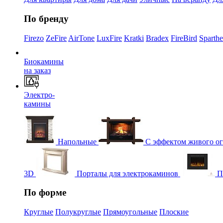
По бренду
Firezo
ZeFire
AirTone
LuxFire
Kratki
Bradex
FireBird
Sparth
Биокамины
на заказ
Электро-
камины
Напольные
С эффектом живого о
3D
Порталы для электрокаминов
П
По форме
Круглые
Полукруглые
Прямоугольные
Плоские