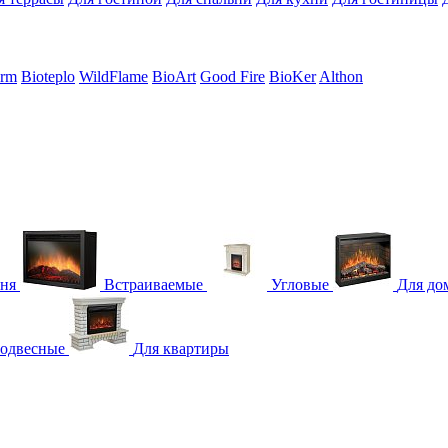
erm
Bioteplo
WildFlame
BioArt
Good Fire
BioKer
Althon
гня
Встраиваемые
Угловые
Для до
одвесные
Для квартиры