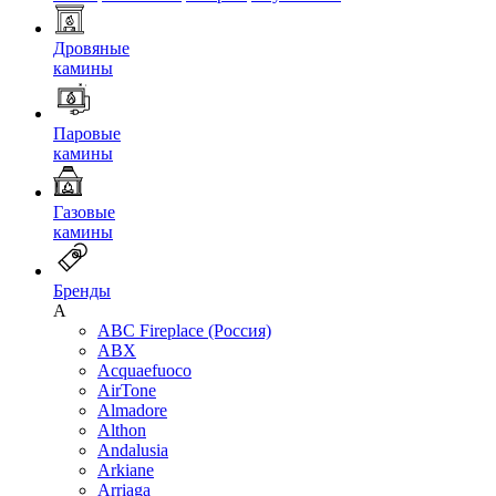
Дровяные
камины
Паровые
камины
Газовые
камины
Бренды
A
ABC Fireplace (Россия)
ABX
Acquaefuoco
AirTone
Almadore
Althon
Andalusia
Arkiane
Arriaga