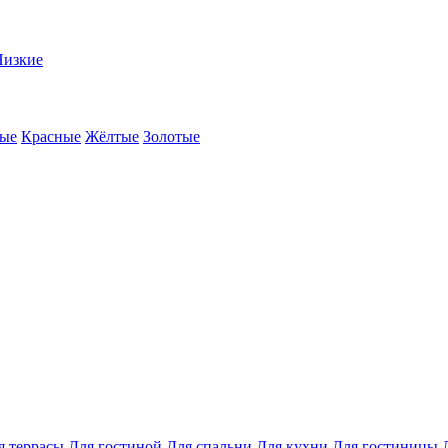
Низкие
ые
Красные
Жёлтые
Золотые
я террасы
Для гостиной
Для спальни
Для кухни
Для гостиницы