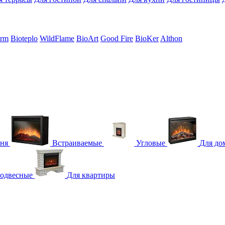
erm
Bioteplo
WildFlame
BioArt
Good Fire
BioKer
Althon
гня
Встраиваемые
Угловые
Для до
одвесные
Для квартиры