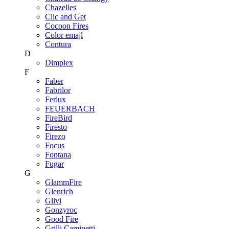
Chazelles
Clic and Get
Cocoon Fires
Color emajl
Contura
D
Dimplex
F
Faber
Fabrilor
Ferlux
FEUERBACH
FireBird
Firesto
Firezo
Focus
Fontana
Fugar
G
GlammFire
Glenrich
Glivi
Gonzyroc
Good Fire
Grilli Caminetti