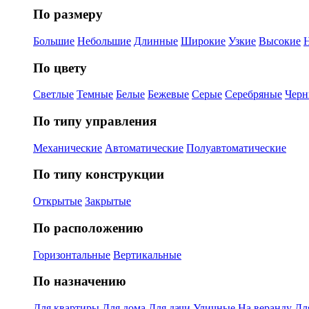
По размеру
Большие
Небольшие
Длинные
Широкие
Узкие
Высокие
По цвету
Светлые
Темные
Белые
Бежевые
Серые
Серебряные
Черн
По типу управления
Механические
Автоматические
Полуавтоматические
По типу конструкции
Открытые
Закрытые
По расположению
Горизонтальные
Вертикальные
По назначению
Для квартиры
Для дома
Для дачи
Уличные
На веранду
Дл