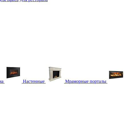
ма
Настенные
Мраморные порталы