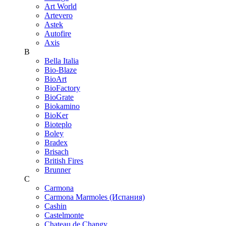
Art World
Artevero
Astek
Autofire
Axis
B
Bella Italia
Bio-Blaze
BioArt
BioFactory
BioGrate
Biokamino
BioKer
Bioteplo
Boley
Bradex
Brisach
British Fires
Brunner
C
Carmona
Carmona Marmoles (Испания)
Cashin
Castelmonte
Chateau de Changy