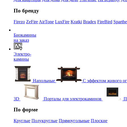
По бренду
Firezo
ZeFire
AirTone
LuxFire
Kratki
Bradex
FireBird
Sparth
Биокамины
на заказ
Электро-
камины
Напольные
С эффектом живого о
3D
Порталы для электрокаминов
П
По форме
Круглые
Полукруглые
Прямоугольные
Плоские