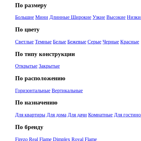
По размеру
Большие
Мини
Длинные
Широкие
Узкие
Высокие
Низки
По цвету
Светлые
Темные
Белые
Бежевые
Серые
Черные
Красные
По типу конструкции
Открытые
Закрытые
По расположению
Горизонтальные
Вертикальные
По назначению
Для квартиры
Для дома
Для дачи
Комнатные
Для гостин
По бренду
Firezo
Real Flame
Dimplex
Royal Flame