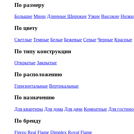
По размеру
Большие
Мини
Длинные
Широкие
Узкие
Высокие
Низки
По цвету
Светлые
Темные
Белые
Бежевые
Серые
Черные
Красные
По типу конструкции
Открытые
Закрытые
По расположению
Горизонтальные
Вертикальные
По назначению
Для квартиры
Для дома
Для дачи
Комнатные
Для гостин
По бренду
Firezo
Real Flame
Dimplex
Royal Flame