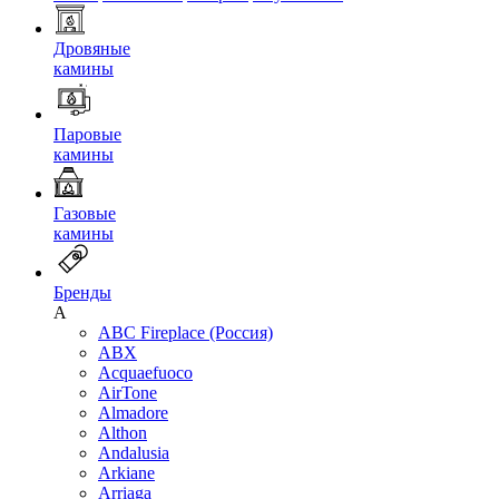
Дровяные
камины
Паровые
камины
Газовые
камины
Бренды
A
ABC Fireplace (Россия)
ABX
Acquaefuoco
AirTone
Almadore
Althon
Andalusia
Arkiane
Arriaga