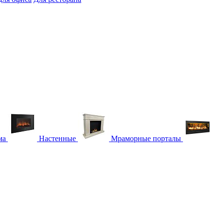
ма
Настенные
Мраморные порталы