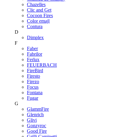
Chazelles
Clic and Get
Cocoon Fires
Color emajl
Contura
D
Dimplex
F
Faber
Fabrilor
Ferlux
FEUERBACH
FireBird
Firesto
Firezo
Focus
Fontana
Fugar
G
GlammFire
Glenrich
Glivi
Gonzyroc
Good Fire
Grilli Caminetti