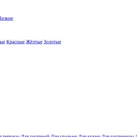
Низкие
ые
Красные
Жёлтые
Золотые
я террасы
Для гостиной
Для спальни
Для кухни
Для гостиницы