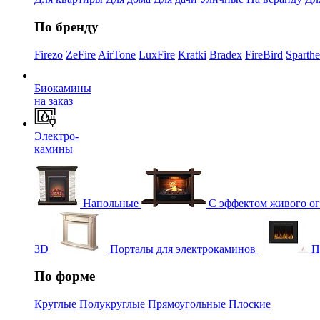
По бренду
Firezo
ZeFire
AirTone
LuxFire
Kratki
Bradex
FireBird
Sparth
Биокамины
на заказ
Электро-
камины
Напольные
С эффектом живого о
3D
Порталы для электрокаминов
П
По форме
Круглые
Полукруглые
Прямоугольные
Плоские