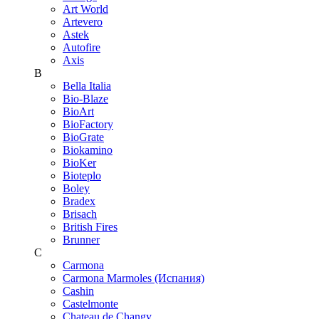
Art World
Artevero
Astek
Autofire
Axis
B
Bella Italia
Bio-Blaze
BioArt
BioFactory
BioGrate
Biokamino
BioKer
Bioteplo
Boley
Bradex
Brisach
British Fires
Brunner
C
Carmona
Carmona Marmoles (Испания)
Cashin
Castelmonte
Chateau de Changy