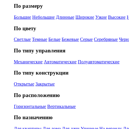
По размеру
Большие
Небольшие
Длинные
Широкие
Узкие
Высокие
По цвету
Светлые
Темные
Белые
Бежевые
Серые
Серебряные
Черн
По типу управления
Механические
Автоматические
Полуавтоматические
По типу конструкции
Открытые
Закрытые
По расположению
Горизонтальные
Вертикальные
По назначению
Для квартиры
Для дома
Для дачи
Уличные
На веранду
Дл