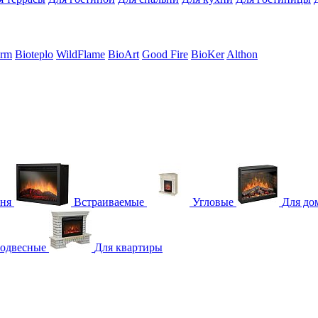
erm
Bioteplo
WildFlame
BioArt
Good Fire
BioKer
Althon
гня
Встраиваемые
Угловые
Для до
одвесные
Для квартиры