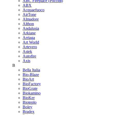
ABC Fireplace (Россия)
ABX
Acquaefuoco
AirTone
Almadore
Althon
Andalusia
Arkiane
Arriaga
Art World
Artevero
Astek
Autofire
Axis
B
Bella Italia
Bio-Blaze
BioArt
BioFactory
BioGrate
Biokamino
BioKer
Bioteplo
Boley
Bradex