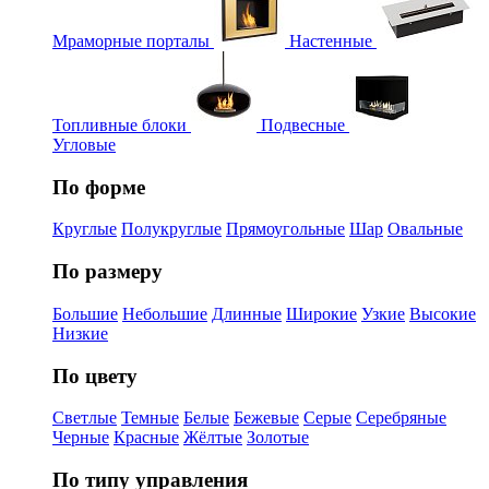
Мраморные порталы
Настенные
Топливные блоки
Подвесные
Угловые
По форме
Круглые
Полукруглые
Прямоугольные
Шар
Овальные
По размеру
Большие
Небольшие
Длинные
Широкие
Узкие
Высокие
Низкие
По цвету
Светлые
Темные
Белые
Бежевые
Серые
Серебряные
Черные
Красные
Жёлтые
Золотые
По типу управления