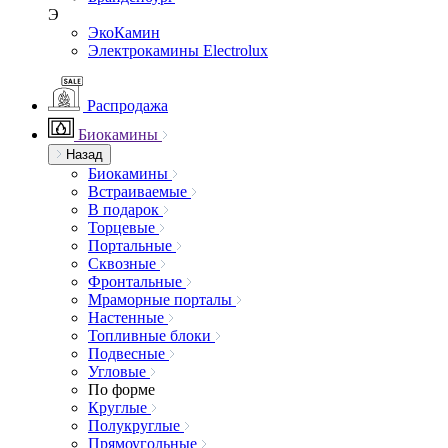
Э
ЭкоКамин
Электрокамины Electrolux
Распродажа
Биокамины
Назад
Биокамины
Встраиваемые
В подарок
Торцевые
Портальные
Сквозные
Фронтальные
Мраморные порталы
Настенные
Топливные блоки
Подвесные
Угловые
По форме
Круглые
Полукруглые
Прямоугольные