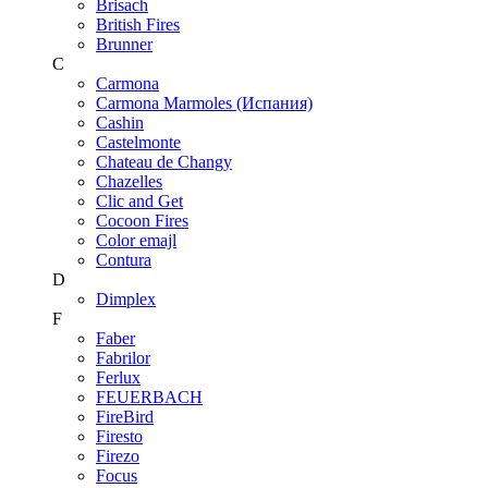
Brisach
British Fires
Brunner
C
Carmona
Carmona Marmoles (Испания)
Cashin
Castelmonte
Chateau de Changy
Chazelles
Clic and Get
Cocoon Fires
Color emajl
Contura
D
Dimplex
F
Faber
Fabrilor
Ferlux
FEUERBACH
FireBird
Firesto
Firezo
Focus