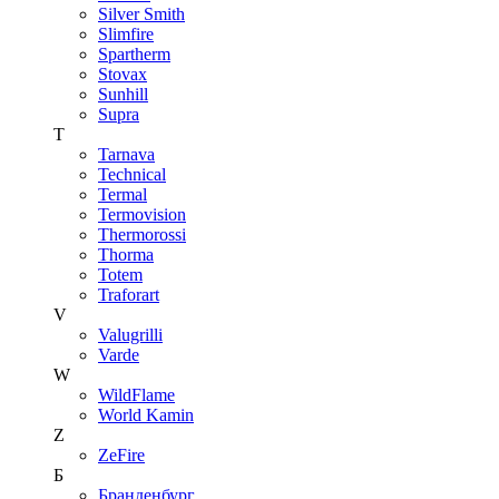
Silver Smith
Slimfire
Spartherm
Stovax
Sunhill
Supra
T
Tarnava
Technical
Termal
Termovision
Thermorossi
Thorma
Totem
Traforart
V
Valugrilli
Varde
W
WildFlame
World Kamin
Z
ZeFire
Б
Бранденбург