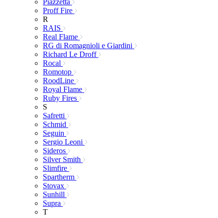
Piazzetta
Proff Fire
R
RAIS
Real Flame
RG di Romagnioli e Giardini
Richard Le Droff
Rocal
Romotop
RoodLine
Royal Flame
Ruby Fires
S
Safretti
Schmid
Seguin
Sergio Leoni
Sideros
Silver Smith
Slimfire
Spartherm
Stovax
Sunhill
Supra
T