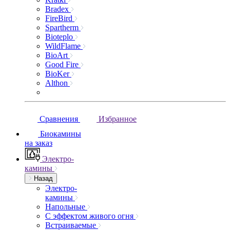
Bradex
FireBird
Spartherm
Bioteplo
WildFlame
BioArt
Good Fire
BioKer
Althon
Сравнения
Избранное
Биокамины
на заказ
Электро-
камины
Назад
Электро-
камины
Напольные
С эффектом живого огня
Встраиваемые