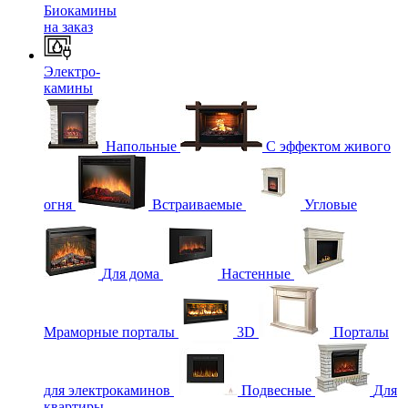
Биокамины
на заказ
Электро-
камины
Напольные
С эффектом живого
огня
Встраиваемые
Угловые
Для дома
Настенные
Мраморные порталы
3D
Порталы
для электрокаминов
Подвесные
Для
квартиры