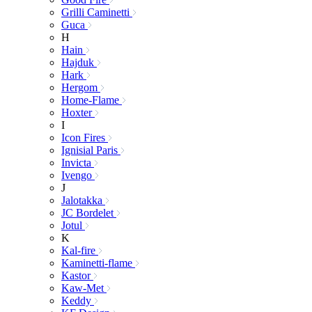
Grilli Caminetti
Guca
H
Hain
Hajduk
Hark
Hergom
Home-Flame
Hoxter
I
Icon Fires
Ignisial Paris
Invicta
Ivengo
J
Jalotakka
JC Bordelet
Jotul
K
Kal-fire
Kaminetti-flame
Kastor
Kaw-Met
Keddy