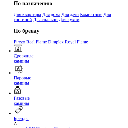
По назначению
Для квартиры
Для дома
Для дачи
Комнатные
Для
гостиной
Для спальни
Для кухни
По бренду
Firezo
Real Flame
Dimplex
Royal Flame
Дровяные
камины
Паровые
камины
Газовые
камины
Бренды
A