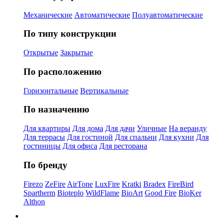
Механические
Автоматические
Полуавтоматические
По типу конструкции
Открытые
Закрытые
По расположению
Горизонтальные
Вертикальные
По назначению
Для квартиры
Для дома
Для дачи
Уличные
На веранду
Для террасы
Для гостиной
Для спальни
Для кухни
Для
гостиницы
Для офиса
Для ресторана
По бренду
Firezo
ZeFire
AirTone
LuxFire
Kratki
Bradex
FireBird
Spartherm
Bioteplo
WildFlame
BioArt
Good Fire
BioKer
Althon