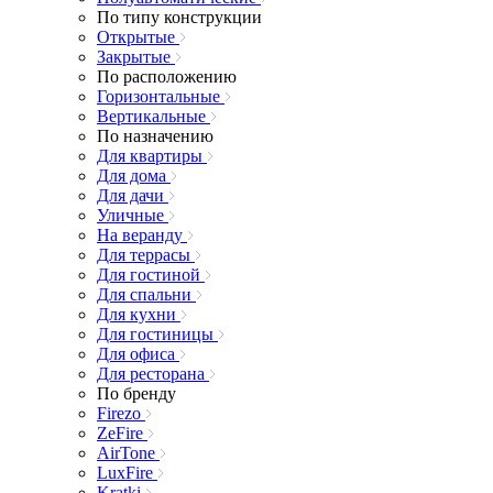
По типу конструкции
Открытые
Закрытые
По расположению
Горизонтальные
Вертикальные
По назначению
Для квартиры
Для дома
Для дачи
Уличные
На веранду
Для террасы
Для гостиной
Для спальни
Для кухни
Для гостиницы
Для офиса
Для ресторана
По бренду
Firezo
ZeFire
AirTone
LuxFire
Kratki