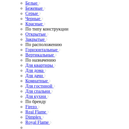
Белые
Бежевые
Серые
Черные
Красные
По типу конструкции
Открытые
Закрытые
По расположению
Горизонтальные
Вертикальные
По назначению
Для квартиры
Для дома
Для дачи
Комнатные
Для гостиной
Для спальни
Для кухни
По бренду
Firezo
Real Flame
Dimplex
Royal Flame