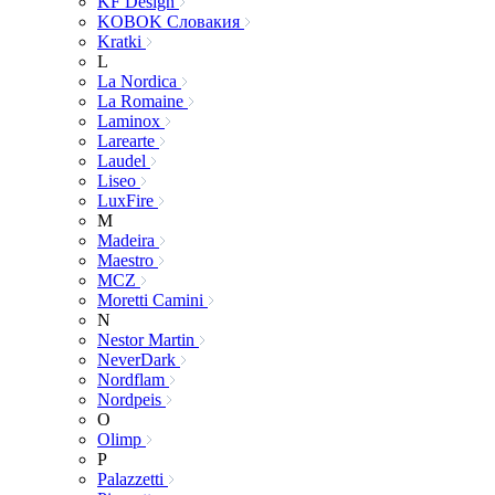
KF Design
KOBOK Словакия
Kratki
L
La Nordica
La Romaine
Laminox
Larearte
Laudel
Liseo
LuxFire
M
Madeira
Maestro
MCZ
Moretti Camini
N
Nestor Martin
NeverDark
Nordflam
Nordpeis
O
Olimp
P
Palazzetti