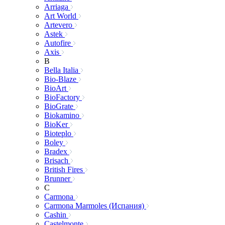
Arriaga
Art World
Artevero
Astek
Autofire
Axis
B
Bella Italia
Bio-Blaze
BioArt
BioFactory
BioGrate
Biokamino
BioKer
Bioteplo
Boley
Bradex
Brisach
British Fires
Brunner
C
Carmona
Carmona Marmoles (Испания)
Cashin
Castelmonte