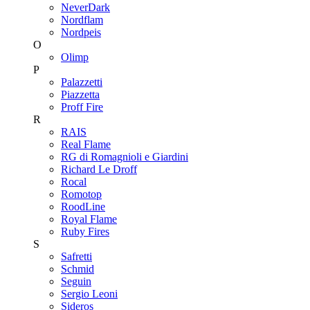
NeverDark
Nordflam
Nordpeis
O
Olimp
P
Palazzetti
Piazzetta
Proff Fire
R
RAIS
Real Flame
RG di Romagnioli e Giardini
Richard Le Droff
Rocal
Romotop
RoodLine
Royal Flame
Ruby Fires
S
Safretti
Schmid
Seguin
Sergio Leoni
Sideros