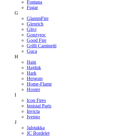
Fontana
Fugar
G
GlammFire
Glenrich
Glivi
Gonzyroc
Good Fire
Grilli Caminetti
Guca
H
Hain
Hajduk
Hark
Hergom
Home-Flame
Hoxter
I
Icon Fires
Ignisial Paris
Invicta
Ivengo
J
Jalotakka
JC Bordelet