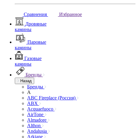
Сравнения
Избранное
Дровяные
камины
Паровые
камины
Газовые
камины
Бренды
Назад
Бренды
A
ABC Fireplace (Россия)
ABX
Acquaefuoco
AirTone
Almadore
Althon
Andalusia
Arkiane