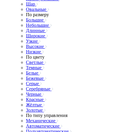
Шар
Овальные
По размеру
Большие
Небольшие
Длинные
Широкие
Узкие
Высокие
Низкие
По цвету
Светлые
Темные
Белые
Бежевые
Серые
Серебряные
Черные
Красные
Жёлтые
Золотые
По типу управления
Механические
Автоматические
Полуавтоматические