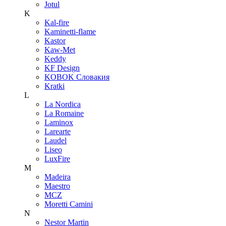
Jotul
K
Kal-fire
Kaminetti-flame
Kastor
Kaw-Met
Keddy
KF Design
KOBOK Словакия
Kratki
L
La Nordica
La Romaine
Laminox
Larearte
Laudel
Liseo
LuxFire
M
Madeira
Maestro
MCZ
Moretti Camini
N
Nestor Martin