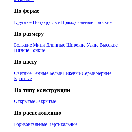
По форме
Круглые
Полукруглые
Прямоугольные
Плоские
По размеру
Большие
Мини
Длинные
Широкие
Узкие
Высокие
Низкие
Тонкие
По цвету
Светлые
Темные
Белые
Бежевые
Серые
Черные
Красные
По типу конструкции
Открытые
Закрытые
По расположению
Горизонтальные
Вертикальные