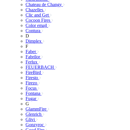
Chateau de Changy
Chazelles
Clic and Get
Cocoon Fires
Color emajl
Contura
D
Dimplex
F
Faber
Fabrilor
Ferlux
FEUERBACH
FireBird
Firesto
Firezo
Focus
Fontana
Fugar
G
GlammFire
Glenrich
Glivi
Gonzyroc
Good Fire