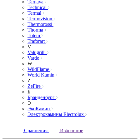
Tarnava
Technical
Termal
Termovision
Thermorossi
Thorma
Totem
Traforart
V
Valugrilli
Varde
W
WildFlame
World Kamin
Z
ZeFire
Б
Бранденбург
Э
ЭкоКамин
Электрокамины Electrolux
Сравнения
Избранное