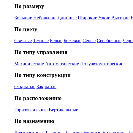
По размеру
Большие
Небольшие
Длинные
Широкие
Узкие
Высокие
По цвету
Светлые
Темные
Белые
Бежевые
Серые
Серебряные
Черн
По типу управления
Механические
Автоматические
Полуавтоматические
По типу конструкции
Открытые
Закрытые
По расположению
Горизонтальные
Вертикальные
По назначению
Для квартиры
Для дома
Для дачи
Уличные
На веранду
Дл