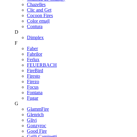
Chazelles
Clic and Get
Cocoon Fires
Color emajl
Contura
D
Dimplex
F
Faber
Fabrilor
Ferlux
FEUERBACH
FireBird
Firesto
Firezo
Focus
Fontana
Fugar
G
GlammFire
Glenrich
Glivi
Gonzyroc
Good Fire
Grilli Caminetti