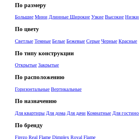
По размеру
Большие
Мини
Длинные
Широкие
Узкие
Высокие
Низки
По цвету
Светлые
Темные
Белые
Бежевые
Серые
Черные
Красные
По типу конструкции
Открытые
Закрытые
По расположению
Горизонтальные
Вертикальные
По назначению
Для квартиры
Для дома
Для дачи
Комнатные
Для гостин
По бренду
Firezo
Real Flame
Dimplex
Royal Flame