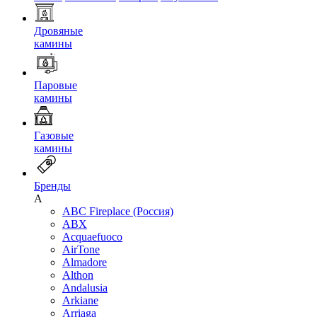
Дровяные
камины
Паровые
камины
Газовые
камины
Бренды
A
ABC Fireplace (Россия)
ABX
Acquaefuoco
AirTone
Almadore
Althon
Andalusia
Arkiane
Arriaga