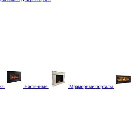
ма
Настенные
Мраморные порталы