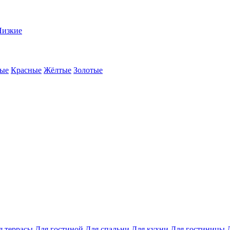
Низкие
ые
Красные
Жёлтые
Золотые
я террасы
Для гостиной
Для спальни
Для кухни
Для гостиницы