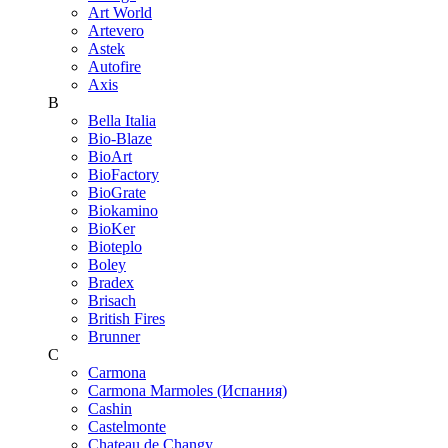
Art World
Artevero
Astek
Autofire
Axis
B
Bella Italia
Bio-Blaze
BioArt
BioFactory
BioGrate
Biokamino
BioKer
Bioteplo
Boley
Bradex
Brisach
British Fires
Brunner
C
Carmona
Carmona Marmoles (Испания)
Cashin
Castelmonte
Chateau de Changy