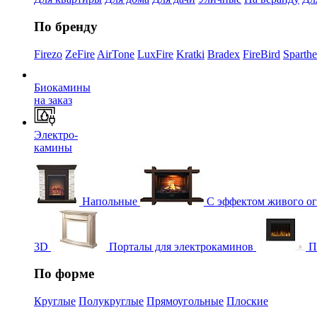
По бренду
Firezo
ZeFire
AirTone
LuxFire
Kratki
Bradex
FireBird
Sparth
Биокамины
на заказ
Электро-
камины
Напольные
С эффектом живого о
3D
Порталы для электрокаминов
П
По форме
Круглые
Полукруглые
Прямоугольные
Плоские