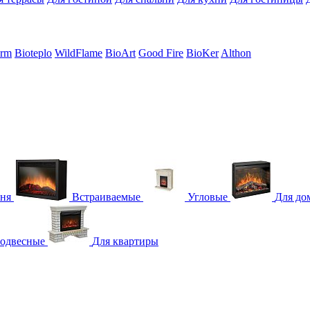
erm
Bioteplo
WildFlame
BioArt
Good Fire
BioKer
Althon
гня
Встраиваемые
Угловые
Для до
одвесные
Для квартиры