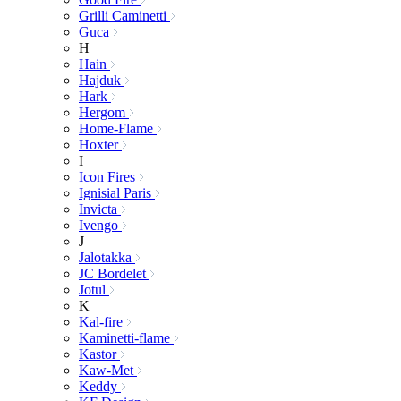
Grilli Caminetti
Guca
H
Hain
Hajduk
Hark
Hergom
Home-Flame
Hoxter
I
Icon Fires
Ignisial Paris
Invicta
Ivengo
J
Jalotakka
JC Bordelet
Jotul
K
Kal-fire
Kaminetti-flame
Kastor
Kaw-Met
Keddy