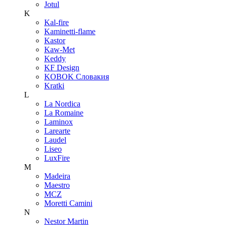
Jotul
K
Kal-fire
Kaminetti-flame
Kastor
Kaw-Met
Keddy
KF Design
KOBOK Словакия
Kratki
L
La Nordica
La Romaine
Laminox
Larearte
Laudel
Liseo
LuxFire
M
Madeira
Maestro
MCZ
Moretti Camini
N
Nestor Martin