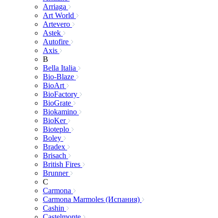
Arriaga
Art World
Artevero
Astek
Autofire
Axis
B
Bella Italia
Bio-Blaze
BioArt
BioFactory
BioGrate
Biokamino
BioKer
Bioteplo
Boley
Bradex
Brisach
British Fires
Brunner
C
Carmona
Carmona Marmoles (Испания)
Cashin
Castelmonte