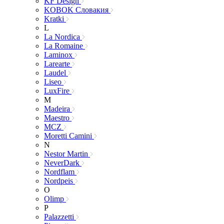
KF Design
KOBOK Словакия
Kratki
L
La Nordica
La Romaine
Laminox
Larearte
Laudel
Liseo
LuxFire
M
Madeira
Maestro
MCZ
Moretti Camini
N
Nestor Martin
NeverDark
Nordflam
Nordpeis
O
Olimp
P
Palazzetti