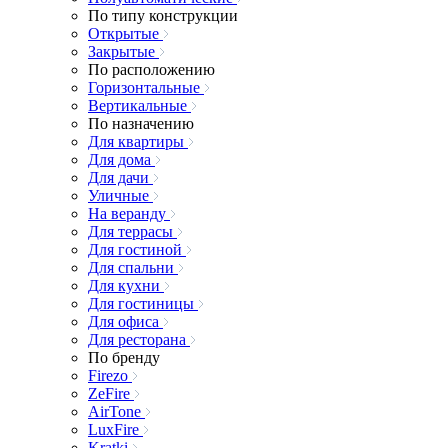
По типу конструкции
Открытые
Закрытые
По расположению
Горизонтальные
Вертикальные
По назначению
Для квартиры
Для дома
Для дачи
Уличные
На веранду
Для террасы
Для гостиной
Для спальни
Для кухни
Для гостиницы
Для офиса
Для ресторана
По бренду
Firezo
ZeFire
AirTone
LuxFire
Kratki