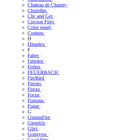
Chateau de Changy
Chazelles
Clic and Get
Cocoon Fires
Color emajl
Contura
D
Dimplex
F
Faber
Fabrilor
Ferlux
FEUERBACH
FireBird
Firesto
Firezo
Focus
Fontana
Fugar
G
GlammFire
Glenrich
Glivi
Gonzyroc
Good Fire