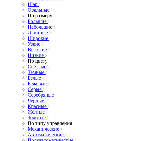
Шар
Овальные
По размеру
Большие
Небольшие
Длинные
Широкие
Узкие
Высокие
Низкие
По цвету
Светлые
Темные
Белые
Бежевые
Серые
Серебряные
Черные
Красные
Жёлтые
Золотые
По типу управления
Механические
Автоматические
Полуавтоматические