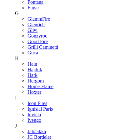
Fontana
Fugar
G
GlammFire
Glenrich
Glivi
Gonzyroc
Good Fire
Grilli Caminetti
Guca
H
Hain
Hajduk
Hark
Hergom
Home-Flame
Hoxter
I
Icon Fires
Ignisial Paris
Invicta
Ivengo
J
Jalotakka
JC Bordelet