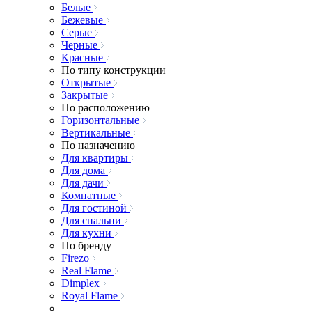
Белые
Бежевые
Серые
Черные
Красные
По типу конструкции
Открытые
Закрытые
По расположению
Горизонтальные
Вертикальные
По назначению
Для квартиры
Для дома
Для дачи
Комнатные
Для гостиной
Для спальни
Для кухни
По бренду
Firezo
Real Flame
Dimplex
Royal Flame