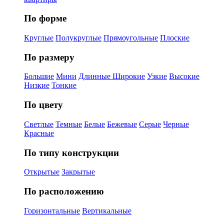
По форме
Круглые
Полукруглые
Прямоугольные
Плоские
По размеру
Большие
Мини
Длинные
Широкие
Узкие
Высокие
Низкие
Тонкие
По цвету
Светлые
Темные
Белые
Бежевые
Серые
Черные
Красные
По типу конструкции
Открытые
Закрытые
По расположению
Горизонтальные
Вертикальные