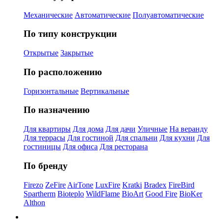
Механические
Автоматические
Полуавтоматические
По типу конструкции
Открытые
Закрытые
По расположению
Горизонтальные
Вертикальные
По назначению
Для квартиры
Для дома
Для дачи
Уличные
На веранду
Для террасы
Для гостиной
Для спальни
Для кухни
Для
гостиницы
Для офиса
Для ресторана
По бренду
Firezo
ZeFire
AirTone
LuxFire
Kratki
Bradex
FireBird
Spartherm
Bioteplo
WildFlame
BioArt
Good Fire
BioKer
Althon