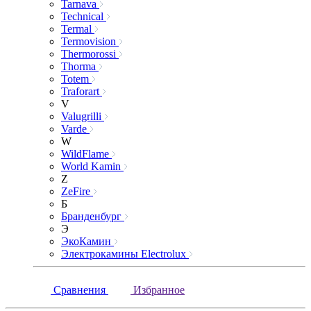
Tarnava
Technical
Termal
Termovision
Thermorossi
Thorma
Totem
Traforart
V
Valugrilli
Varde
W
WildFlame
World Kamin
Z
ZeFire
Б
Бранденбург
Э
ЭкоКамин
Электрокамины Electrolux
Сравнения
Избранное