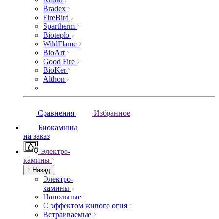
Bradex
FireBird
Spartherm
Bioteplo
WildFlame
BioArt
Good Fire
BioKer
Althon
Сравнения
Избранное
Биокамины
на заказ
Электро-
камины
Назад
Электро-
камины
Напольные
С эффектом живого огня
Встраиваемые