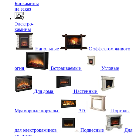
Биокамины
на заказ
Электро-
камины
Напольные
С эффектом живого
огня
Встраиваемые
Угловые
Для дома
Настенные
Мраморные порталы
3D
Порталы
для электрокаминов
Подвесные
Для
квартиры