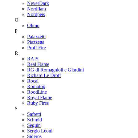
NeverDark
Nordflam
Nordpeis
O
Olimp
P
Palazzetti
Piazzetta
Proff Fire
R
RAIS
Real Flame
RG di Romagnioli e Giardini
Richard Le Droff
Rocal
Romotop
RoodLine
Royal Flame
Ruby Fires
S
Safretti
Schmid
Seguin
Sergio Leoni
Sideros