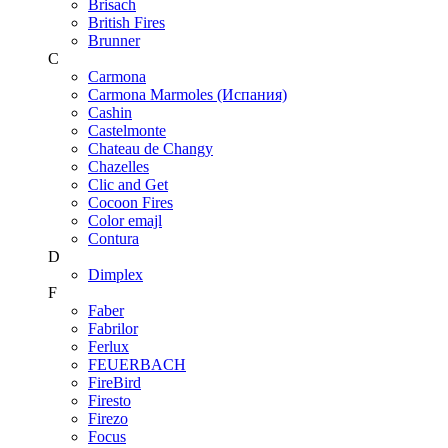
Brisach
British Fires
Brunner
C
Carmona
Carmona Marmoles (Испания)
Cashin
Castelmonte
Chateau de Changy
Chazelles
Clic and Get
Cocoon Fires
Color emajl
Contura
D
Dimplex
F
Faber
Fabrilor
Ferlux
FEUERBACH
FireBird
Firesto
Firezo
Focus