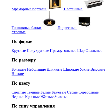
Мраморные порталы
Настенные
Топливные блоки
Подвесные
Угловые
По форме
Круглые
Полукруглые
Прямоугольные
Шар
Овальные
По размеру
Большие
Небольшие
Длинные
Широкие
Узкие
Высокие
Низкие
По цвету
Светлые
Темные
Белые
Бежевые
Серые
Серебряные
Черные
Красные
Жёлтые
Золотые
По типу управления