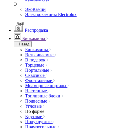
Э
ЭкоКамин
Электрокамины Electrolux
Распродажа
Биокамины
Назад
Биокамины
Встраиваемые
В подарок
Торцевые
Портальные
Сквозные
Фронтальные
Мраморные порталы
Настенные
Топливные блоки
Подвесные
Угловые
По форме
Круглые
Полукруглые
Прямоугольные