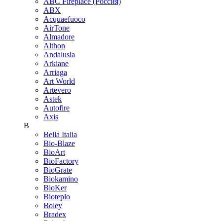
ABC Fireplace (Россия)
ABX
Acquaefuoco
AirTone
Almadore
Althon
Andalusia
Arkiane
Arriaga
Art World
Artevero
Astek
Autofire
Axis
B
Bella Italia
Bio-Blaze
BioArt
BioFactory
BioGrate
Biokamino
BioKer
Bioteplo
Boley
Bradex