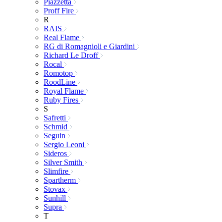
Piazzetta
Proff Fire
R
RAIS
Real Flame
RG di Romagnioli e Giardini
Richard Le Droff
Rocal
Romotop
RoodLine
Royal Flame
Ruby Fires
S
Safretti
Schmid
Seguin
Sergio Leoni
Sideros
Silver Smith
Slimfire
Spartherm
Stovax
Sunhill
Supra
T