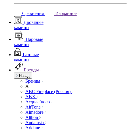
Сравнения
Избранное
Дровяные
камины
Паровые
камины
Газовые
камины
Бренды
Назад
Бренды
A
ABC Fireplace (Россия)
ABX
Acquaefuoco
AirTone
Almadore
Althon
Andalusia
Arkiane