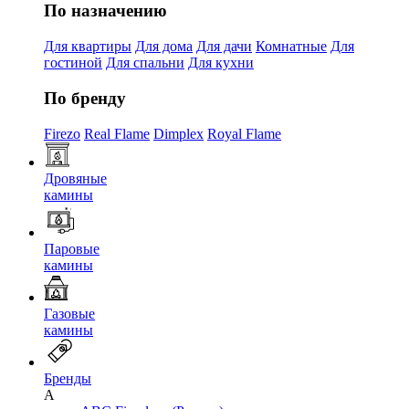
По назначению
Для квартиры
Для дома
Для дачи
Комнатные
Для
гостиной
Для спальни
Для кухни
По бренду
Firezo
Real Flame
Dimplex
Royal Flame
Дровяные
камины
Паровые
камины
Газовые
камины
Бренды
A