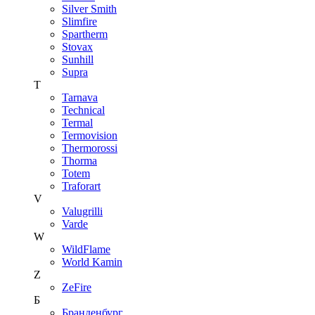
Silver Smith
Slimfire
Spartherm
Stovax
Sunhill
Supra
T
Tarnava
Technical
Termal
Termovision
Thermorossi
Thorma
Totem
Traforart
V
Valugrilli
Varde
W
WildFlame
World Kamin
Z
ZeFire
Б
Бранденбург