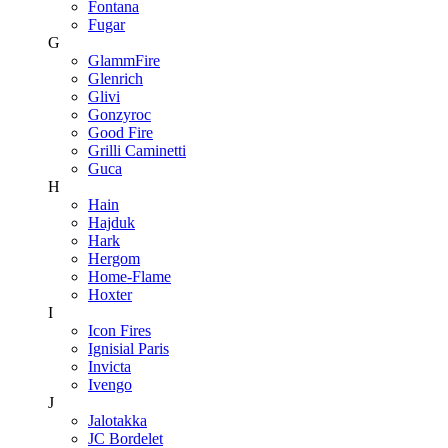
Fontana
Fugar
G
GlammFire
Glenrich
Glivi
Gonzyroc
Good Fire
Grilli Caminetti
Guca
H
Hain
Hajduk
Hark
Hergom
Home-Flame
Hoxter
I
Icon Fires
Ignisial Paris
Invicta
Ivengo
J
Jalotakka
JC Bordelet