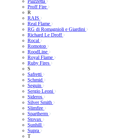
Piazzetta
Proff Fire
R
RAIS
Real Flame
RG di Romagnioli e Giardini
Richard Le Droff
Rocal
Romotop
RoodLine
Royal Flame
Ruby Fires
S
Safretti
Schmid
Seguin
Sergio Leoni
Sideros
Silver Smith
Slimfire
Spartherm
Stovax
Sunhill
Supra
T