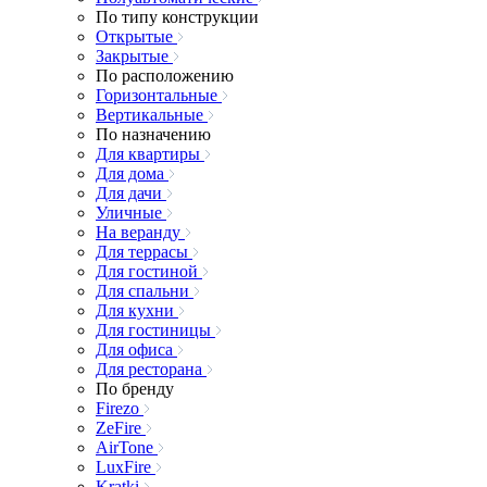
По типу конструкции
Открытые
Закрытые
По расположению
Горизонтальные
Вертикальные
По назначению
Для квартиры
Для дома
Для дачи
Уличные
На веранду
Для террасы
Для гостиной
Для спальни
Для кухни
Для гостиницы
Для офиса
Для ресторана
По бренду
Firezo
ZeFire
AirTone
LuxFire
Kratki