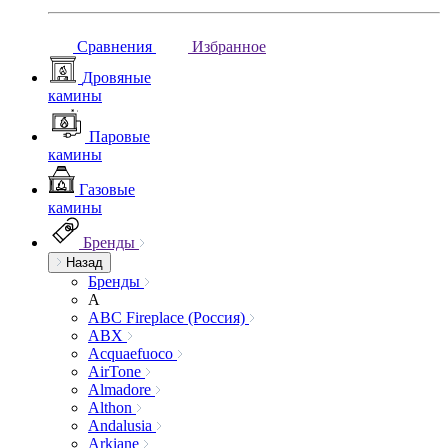
Сравнения
Избранное
Дровяные
камины
Паровые
камины
Газовые
камины
Бренды
Назад
Бренды
A
ABC Fireplace (Россия)
ABX
Acquaefuoco
AirTone
Almadore
Althon
Andalusia
Arkiane