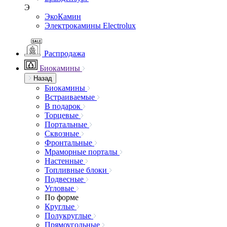
Э
ЭкоКамин
Электрокамины Electrolux
Распродажа
Биокамины
Назад
Биокамины
Встраиваемые
В подарок
Торцевые
Портальные
Сквозные
Фронтальные
Мраморные порталы
Настенные
Топливные блоки
Подвесные
Угловые
По форме
Круглые
Полукруглые
Прямоугольные