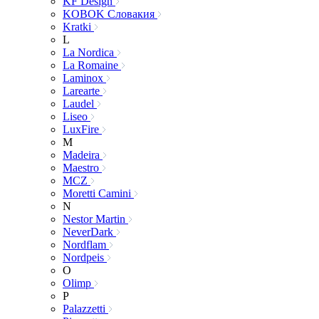
KF Design
KOBOK Словакия
Kratki
L
La Nordica
La Romaine
Laminox
Larearte
Laudel
Liseo
LuxFire
M
Madeira
Maestro
MCZ
Moretti Camini
N
Nestor Martin
NeverDark
Nordflam
Nordpeis
O
Olimp
P
Palazzetti