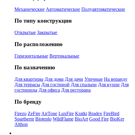
Механические
Автоматические
Полуавтоматические
По типу конструкции
Открытые
Закрытые
По расположению
Горизонтальные
Вертикальные
По назначению
Для квартиры
Для дома
Для дачи
Уличные
На веранду
Для террасы
Для гостиной
Для спальни
Для кухни
Для
гостиницы
Для офиса
Для ресторана
По бренду
Firezo
ZeFire
AirTone
LuxFire
Kratki
Bradex
FireBird
Spartherm
Bioteplo
WildFlame
BioArt
Good Fire
BioKer
Althon