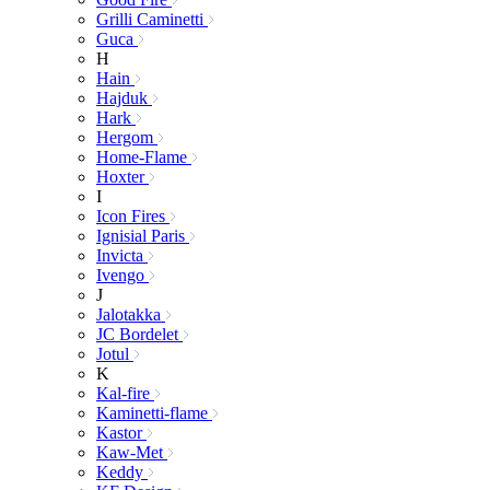
Grilli Caminetti
Guca
H
Hain
Hajduk
Hark
Hergom
Home-Flame
Hoxter
I
Icon Fires
Ignisial Paris
Invicta
Ivengo
J
Jalotakka
JC Bordelet
Jotul
K
Kal-fire
Kaminetti-flame
Kastor
Kaw-Met
Keddy