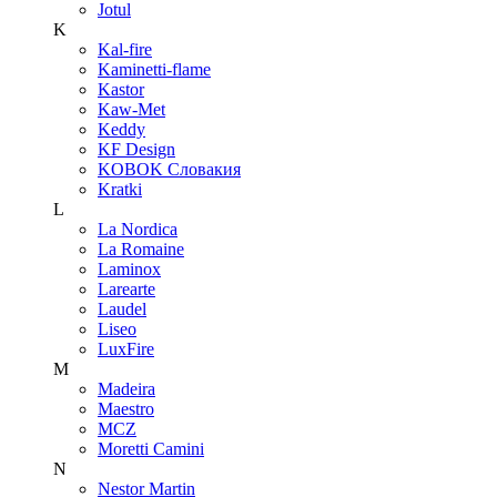
Jotul
K
Kal-fire
Kaminetti-flame
Kastor
Kaw-Met
Keddy
KF Design
KOBOK Словакия
Kratki
L
La Nordica
La Romaine
Laminox
Larearte
Laudel
Liseo
LuxFire
M
Madeira
Maestro
MCZ
Moretti Camini
N
Nestor Martin