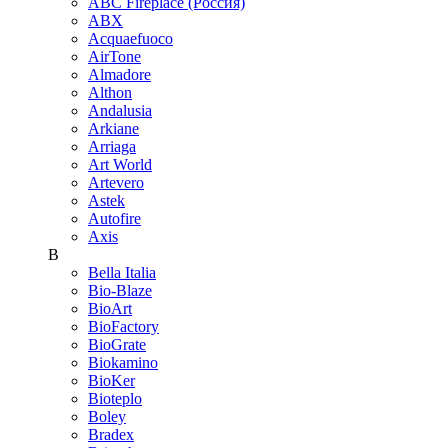
ABC Fireplace (Россия)
ABX
Acquaefuoco
AirTone
Almadore
Althon
Andalusia
Arkiane
Arriaga
Art World
Artevero
Astek
Autofire
Axis
B
Bella Italia
Bio-Blaze
BioArt
BioFactory
BioGrate
Biokamino
BioKer
Bioteplo
Boley
Bradex