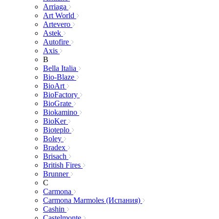
Arriaga
Art World
Artevero
Astek
Autofire
Axis
B
Bella Italia
Bio-Blaze
BioArt
BioFactory
BioGrate
Biokamino
BioKer
Bioteplo
Boley
Bradex
Brisach
British Fires
Brunner
C
Carmona
Carmona Marmoles (Испания)
Cashin
Castelmonte