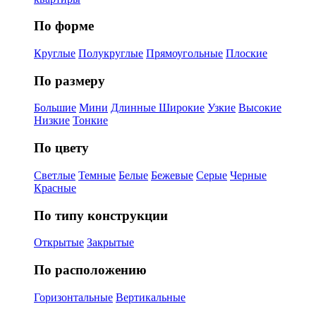
По форме
Круглые
Полукруглые
Прямоугольные
Плоские
По размеру
Большие
Мини
Длинные
Широкие
Узкие
Высокие
Низкие
Тонкие
По цвету
Светлые
Темные
Белые
Бежевые
Серые
Черные
Красные
По типу конструкции
Открытые
Закрытые
По расположению
Горизонтальные
Вертикальные