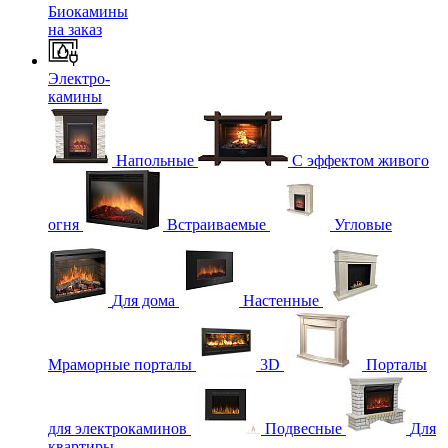
Биокамины
на заказ
Электро-
камины
Напольные
С эффектом живого
огня
Встраиваемые
Угловые
Для дома
Настенные
Мраморные порталы
3D
Порталы
для электрокаминов
Подвесные
Для
квартиры