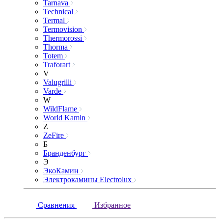
Tarnava
Technical
Termal
Termovision
Thermorossi
Thorma
Totem
Traforart
V
Valugrilli
Varde
W
WildFlame
World Kamin
Z
ZeFire
Б
Бранденбург
Э
ЭкоКамин
Электрокамины Electrolux
Сравнения
Избранное