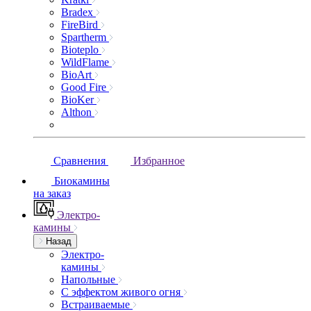
Bradex
FireBird
Spartherm
Bioteplo
WildFlame
BioArt
Good Fire
BioKer
Althon
Сравнения
Избранное
Биокамины
на заказ
Электро-
камины
Назад
Электро-
камины
Напольные
С эффектом живого огня
Встраиваемые