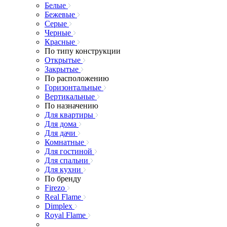
Белые
Бежевые
Серые
Черные
Красные
По типу конструкции
Открытые
Закрытые
По расположению
Горизонтальные
Вертикальные
По назначению
Для квартиры
Для дома
Для дачи
Комнатные
Для гостиной
Для спальни
Для кухни
По бренду
Firezo
Real Flame
Dimplex
Royal Flame