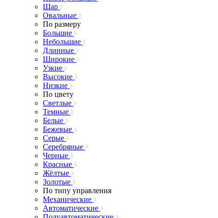
Шар
Овальные
По размеру
Большие
Небольшие
Длинные
Широкие
Узкие
Высокие
Низкие
По цвету
Светлые
Темные
Белые
Бежевые
Серые
Серебряные
Черные
Красные
Жёлтые
Золотые
По типу управления
Механические
Автоматические
Полуавтоматические