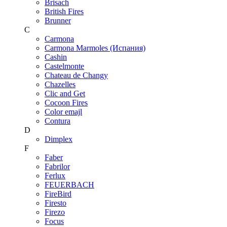
Brisach
British Fires
Brunner
C
Carmona
Carmona Marmoles (Испания)
Cashin
Castelmonte
Chateau de Changy
Chazelles
Clic and Get
Cocoon Fires
Color emajl
Contura
D
Dimplex
F
Faber
Fabrilor
Ferlux
FEUERBACH
FireBird
Firesto
Firezo
Focus