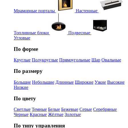
Мраморные порталы
Настенные
Топливные блоки
Подвесные
Угловые
По форме
Круглые
Полукруглые
Прямоугольные
Шар
Овальные
По размеру
Большие
Небольшие
Длинные
Широкие
Узкие
Высокие
Низкие
По цвету
Светлые
Темные
Белые
Бежевые
Серые
Серебряные
Черные
Красные
Жёлтые
Золотые
По типу управления