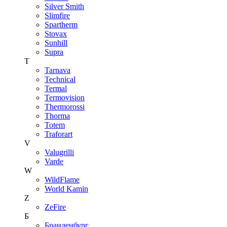
Silver Smith
Slimfire
Spartherm
Stovax
Sunhill
Supra
T
Tarnava
Technical
Termal
Termovision
Thermorossi
Thorma
Totem
Traforart
V
Valugrilli
Varde
W
WildFlame
World Kamin
Z
ZeFire
Б
Бранденбург