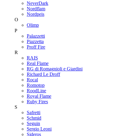
NeverDark
Nordflam
Nordpeis
O
Olimp
P
Palazzetti
Piazzetta
Proff Fire
R
RAIS
Real Flame
RG di Romagnioli e Giardini
Richard Le Droff
Rocal
Romotop
RoodLine
Royal Flame
Ruby Fires
S
Safretti
Schmid
Seguin
Sergio Leoni
Sideros