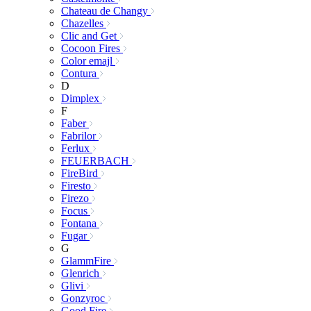
Chateau de Changy
Chazelles
Clic and Get
Cocoon Fires
Color emajl
Contura
D
Dimplex
F
Faber
Fabrilor
Ferlux
FEUERBACH
FireBird
Firesto
Firezo
Focus
Fontana
Fugar
G
GlammFire
Glenrich
Glivi
Gonzyroc
Good Fire