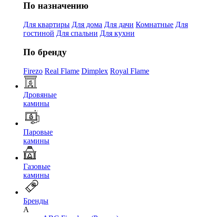
По назначению
Для квартиры
Для дома
Для дачи
Комнатные
Для
гостиной
Для спальни
Для кухни
По бренду
Firezo
Real Flame
Dimplex
Royal Flame
Дровяные
камины
Паровые
камины
Газовые
камины
Бренды
A