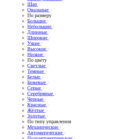
Шар
Овальные
По размеру
Большие
Небольшие
Длинные
Широкие
Узкие
Высокие
Низкие
По цвету
Светлые
Темные
Белые
Бежевые
Серые
Серебряные
Черные
Красные
Жёлтые
Золотые
По типу управления
Механические
Автоматические
Полуавтоматические