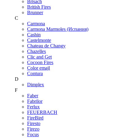
Brisach
British Fires
Brunner
C
Carmona
Carmona Marmoles (Испания)
Cashin
Castelmonte
Chateau de Changy
Chazelles
Clic and Get
Cocoon Fires
Color emajl
Contura
D
Dimplex
F
Faber
Fabrilor
Ferlux
FEUERBACH
FireBird
Firesto
Firezo
Focus