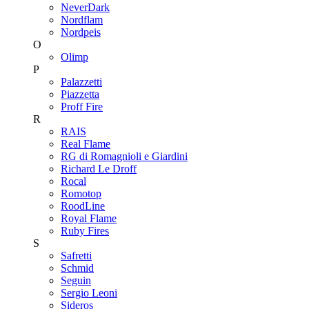
NeverDark
Nordflam
Nordpeis
O
Olimp
P
Palazzetti
Piazzetta
Proff Fire
R
RAIS
Real Flame
RG di Romagnioli e Giardini
Richard Le Droff
Rocal
Romotop
RoodLine
Royal Flame
Ruby Fires
S
Safretti
Schmid
Seguin
Sergio Leoni
Sideros