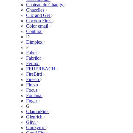
Chateau de Changy
Chazelles
Clic and Get
Cocoon Fires
Color emajl
Contura
D
Dimplex
F
Faber
Fabrilor
Ferlux
FEUERBACH
FireBird
Firesto
Firezo
Focus
Fontana
Fugar
G
GlammFire
Glenrich
Glivi
Gonzyroc
Good Fire