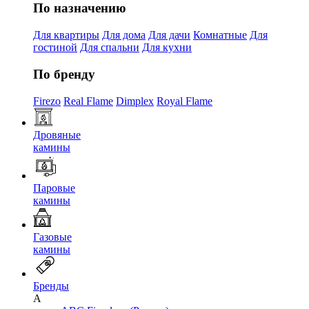
По назначению
Для квартиры
Для дома
Для дачи
Комнатные
Для
гостиной
Для спальни
Для кухни
По бренду
Firezo
Real Flame
Dimplex
Royal Flame
Дровяные
камины
Паровые
камины
Газовые
камины
Бренды
A