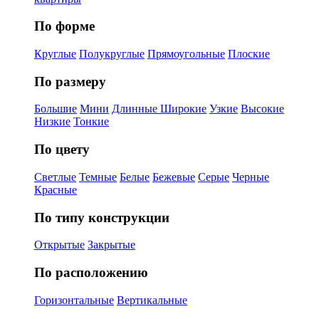
По форме
Круглые
Полукруглые
Прямоугольные
Плоские
По размеру
Большие
Мини
Длинные
Широкие
Узкие
Высокие
Низкие
Тонкие
По цвету
Светлые
Темные
Белые
Бежевые
Серые
Черные
Красные
По типу конструкции
Открытые
Закрытые
По расположению
Горизонтальные
Вертикальные