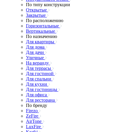
По типу конструкции
Открытые
Закрытые
По расположению
Горизонтальные
Вертикальные
По назначению
Для квартиры
Для дома
Для дачи
Уличные
На веранду
Для террасы
Для гостиной
Для спальни
Для кухни
Для гостиницы
Для офиса
Для ресторана
По бренду
Firezo
ZeFire
AirTone
LuxFire
Kratki