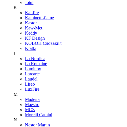
Jotul
K
Kal-fire
Kaminetti-flame
Kastor
Kaw-Met
Keddy
KF Design
KOBOK Словакия
Kratki
L
La Nordica
La Romaine
Laminox
Larearte
Laudel
Liseo
LuxFire
M
Madeira
Maestro
MCZ
Moretti Camini
N
Nestor Martin