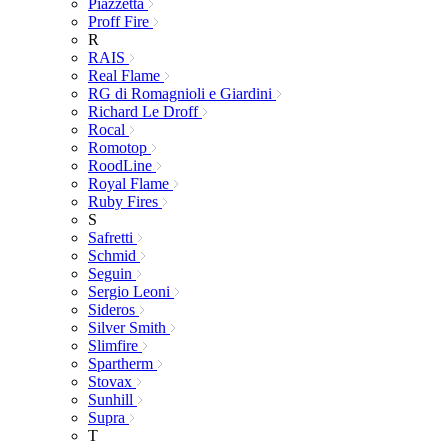
Piazzetta
Proff Fire
R
RAIS
Real Flame
RG di Romagnioli e Giardini
Richard Le Droff
Rocal
Romotop
RoodLine
Royal Flame
Ruby Fires
S
Safretti
Schmid
Seguin
Sergio Leoni
Sideros
Silver Smith
Slimfire
Spartherm
Stovax
Sunhill
Supra
T