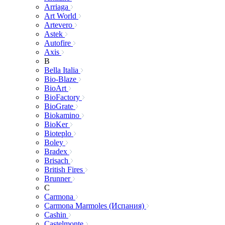
Arriaga
Art World
Artevero
Astek
Autofire
Axis
B
Bella Italia
Bio-Blaze
BioArt
BioFactory
BioGrate
Biokamino
BioKer
Bioteplo
Boley
Bradex
Brisach
British Fires
Brunner
C
Carmona
Carmona Marmoles (Испания)
Cashin
Castelmonte