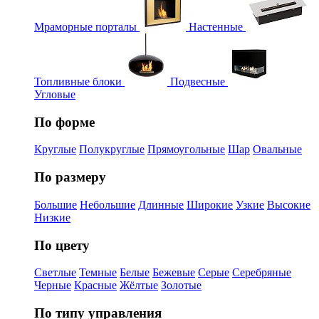
Мраморные порталы
Настенные
Топливные блоки
Подвесные
Угловые
По форме
Круглые
Полукруглые
Прямоугольные
Шар
Овальные
По размеру
Большие
Небольшие
Длинные
Широкие
Узкие
Высокие
Низкие
По цвету
Светлые
Темные
Белые
Бежевые
Серые
Серебряные
Черные
Красные
Жёлтые
Золотые
По типу управления