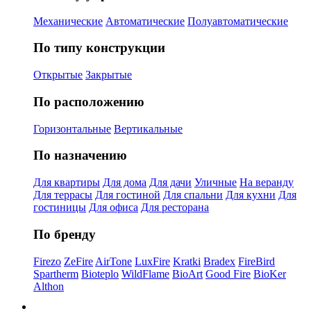
Механические
Автоматические
Полуавтоматические
По типу конструкции
Открытые
Закрытые
По расположению
Горизонтальные
Вертикальные
По назначению
Для квартиры
Для дома
Для дачи
Уличные
На веранду
Для террасы
Для гостиной
Для спальни
Для кухни
Для
гостиницы
Для офиса
Для ресторана
По бренду
Firezo
ZeFire
AirTone
LuxFire
Kratki
Bradex
FireBird
Spartherm
Bioteplo
WildFlame
BioArt
Good Fire
BioKer
Althon