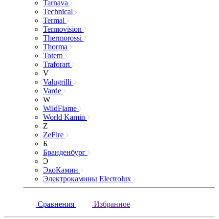
Tarnava
Technical
Termal
Termovision
Thermorossi
Thorma
Totem
Traforart
V
Valugrilli
Varde
W
WildFlame
World Kamin
Z
ZeFire
Б
Бранденбург
Э
ЭкоКамин
Электрокамины Electrolux
Сравнения
Избранное