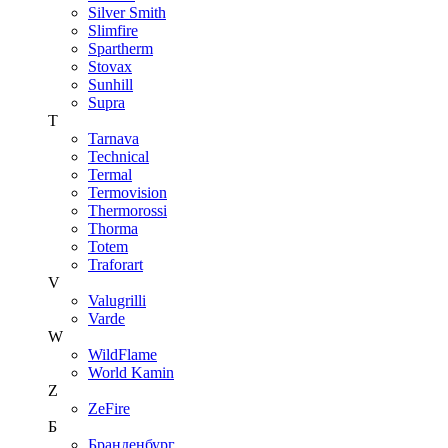
Silver Smith
Slimfire
Spartherm
Stovax
Sunhill
Supra
T
Tarnava
Technical
Termal
Termovision
Thermorossi
Thorma
Totem
Traforart
V
Valugrilli
Varde
W
WildFlame
World Kamin
Z
ZeFire
Б
Бранденбург