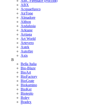
ABC Fireplace (Россия)
ABX
Acquaefuoco
AirTone
Almadore
Althon
Andalusia
Arkiane
Arriaga
Art World
Artevero
Astek
Autofire
Axis
B
Bella Italia
Bio-Blaze
BioArt
BioFactory
BioGrate
Biokamino
BioKer
Bioteplo
Boley
Bradex