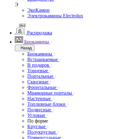
Э
ЭкоКамин
Электрокамины Electrolux
Распродажа
Биокамины
Назад
Биокамины
Встраиваемые
В подарок
Торцевые
Портальные
Сквозные
Фронтальные
Мраморные порталы
Настенные
Топливные блоки
Подвесные
Угловые
По форме
Круглые
Полукруглые
Прямоугольные