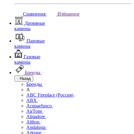
Сравнения
Избранное
Дровяные
камины
Паровые
камины
Газовые
камины
Бренды
Назад
Бренды
A
ABC Fireplace (Россия)
ABX
Acquaefuoco
AirTone
Almadore
Althon
Andalusia
Arkiane