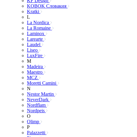
KF Design
KOBOK Словакия
Kratki
L
La Nordica
La Romaine
Laminox
Larearte
Laudel
Liseo
LuxFire
M
Madeira
Maestro
MCZ
Moretti Camini
N
Nestor Martin
NeverDark
Nordflam
Nordpeis
O
Olimp
P
Palazzetti