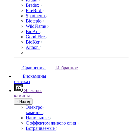
Bradex
FireBird
Spartherm
Bioteplo
WildFlame
BioArt
Good Fire
BioKer
Althon
Сравнения
Избранное
Биокамины
на заказ
Электро-
камины
Назад
Электро-
камины
Напольные
С эффектом живого огня
Встраиваемые