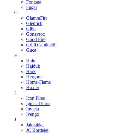
Fontana
Fugar
G
GlammFire
Glenrich
Glivi
Gonzyroc
Good Fire
Grilli Caminetti
Guca
H
Hain
Hajduk
Hark
Hergom
Home-Flame
Hoxter
I
Icon Fires
Ignisial Paris
Invicta
Ivengo
J
Jalotakka
JC Bordelet