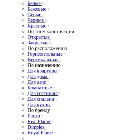
Белые
Бежевые
Серые
Черные
Красные
По типу конструкции
Открытые
Закрытые
По расположению
Горизонтальные
Вертикальные
По назначению
Для квартиры
Для дома
Для дачи
Комнатные
Для гостиной
Для спальни
Для кухни
По бренду
Firezo
Real Flame
Dimplex
Royal Flame