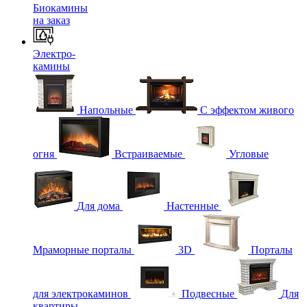
Биокамины
на заказ
Электро-
камины
Напольные
С эффектом живого
огня
Встраиваемые
Угловые
Для дома
Настенные
Мраморные порталы
3D
Порталы
для электрокаминов
Подвесные
Для
квартиры