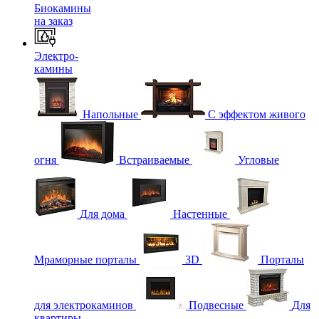
Биокамины
на заказ
Электро-
камины
Напольные
С эффектом живого
огня
Встраиваемые
Угловые
Для дома
Настенные
Мраморные порталы
3D
Порталы
для электрокаминов
Подвесные
Для
квартиры