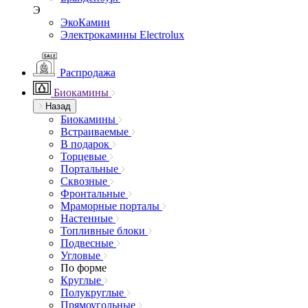
Э
ЭкоКамин
Электрокамины Electrolux
Распродажа
Биокамины
Назад
Биокамины
Встраиваемые
В подарок
Торцевые
Портальные
Сквозные
Фронтальные
Мраморные порталы
Настенные
Топливные блоки
Подвесные
Угловые
По форме
Круглые
Полукруглые
Прямоугольные