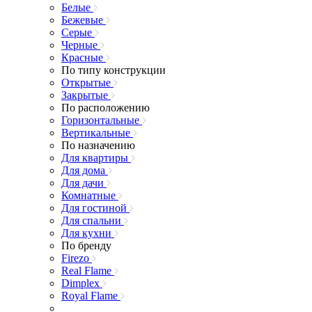
Белые
Бежевые
Серые
Черные
Красные
По типу конструкции
Открытые
Закрытые
По расположению
Горизонтальные
Вертикальные
По назначению
Для квартиры
Для дома
Для дачи
Комнатные
Для гостиной
Для спальни
Для кухни
По бренду
Firezo
Real Flame
Dimplex
Royal Flame