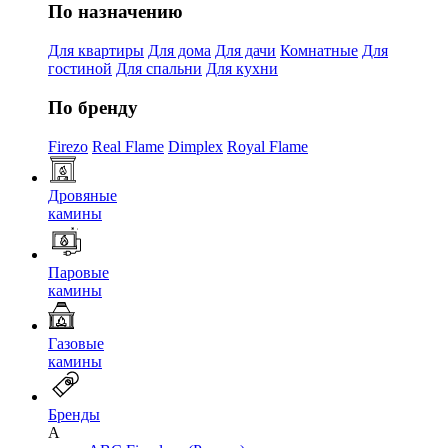
По назначению
Для квартиры
Для дома
Для дачи
Комнатные
Для
гостиной
Для спальни
Для кухни
По бренду
Firezo
Real Flame
Dimplex
Royal Flame
Дровяные
камины
Паровые
камины
Газовые
камины
Бренды
A