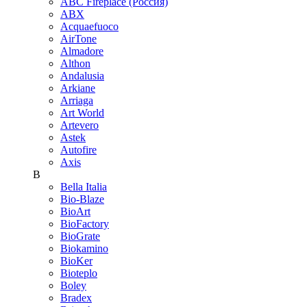
ABC Fireplace (Россия)
ABX
Acquaefuoco
AirTone
Almadore
Althon
Andalusia
Arkiane
Arriaga
Art World
Artevero
Astek
Autofire
Axis
B
Bella Italia
Bio-Blaze
BioArt
BioFactory
BioGrate
Biokamino
BioKer
Bioteplo
Boley
Bradex