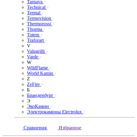
Tarnava
Technical
Termal
Termovision
Thermorossi
Thorma
Totem
Traforart
V
Valugrilli
Varde
W
WildFlame
World Kamin
Z
ZeFire
Б
Бранденбург
Э
ЭкоКамин
Электрокамины Electrolux
Сравнения
Избранное