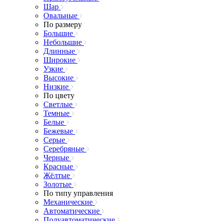
Шар
Овальные
По размеру
Большие
Небольшие
Длинные
Широкие
Узкие
Высокие
Низкие
По цвету
Светлые
Темные
Белые
Бежевые
Серые
Серебряные
Черные
Красные
Жёлтые
Золотые
По типу управления
Механические
Автоматические
Полуавтоматические