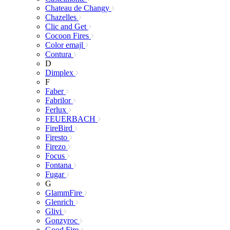
Chateau de Changy
Chazelles
Clic and Get
Cocoon Fires
Color emajl
Contura
D
Dimplex
F
Faber
Fabrilor
Ferlux
FEUERBACH
FireBird
Firesto
Firezo
Focus
Fontana
Fugar
G
GlammFire
Glenrich
Glivi
Gonzyroc
Good Fire