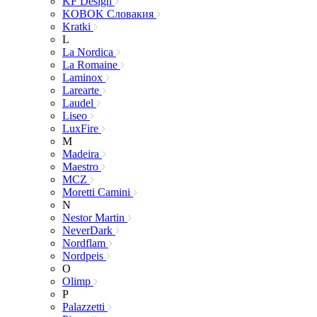
KF Design
KOBOK Словакия
Kratki
L
La Nordica
La Romaine
Laminox
Larearte
Laudel
Liseo
LuxFire
M
Madeira
Maestro
MCZ
Moretti Camini
N
Nestor Martin
NeverDark
Nordflam
Nordpeis
O
Olimp
P
Palazzetti