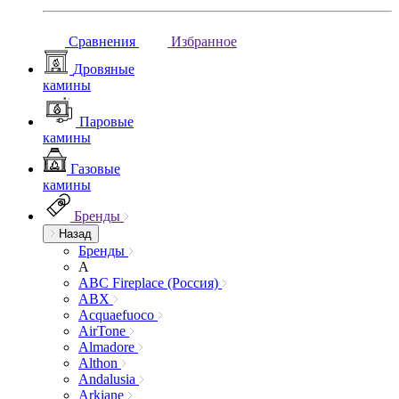
Сравнения
Избранное
Дровяные
камины
Паровые
камины
Газовые
камины
Бренды
Назад
Бренды
A
ABC Fireplace (Россия)
ABX
Acquaefuoco
AirTone
Almadore
Althon
Andalusia
Arkiane