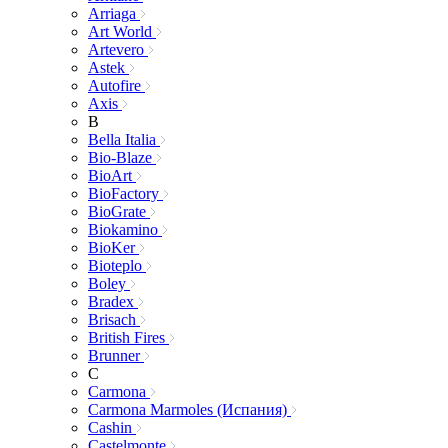
Arriaga
Art World
Artevero
Astek
Autofire
Axis
B
Bella Italia
Bio-Blaze
BioArt
BioFactory
BioGrate
Biokamino
BioKer
Bioteplo
Boley
Bradex
Brisach
British Fires
Brunner
C
Carmona
Carmona Marmoles (Испания)
Cashin
Castelmonte