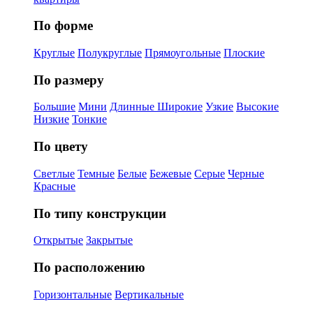
По форме
Круглые
Полукруглые
Прямоугольные
Плоские
По размеру
Большие
Мини
Длинные
Широкие
Узкие
Высокие
Низкие
Тонкие
По цвету
Светлые
Темные
Белые
Бежевые
Серые
Черные
Красные
По типу конструкции
Открытые
Закрытые
По расположению
Горизонтальные
Вертикальные