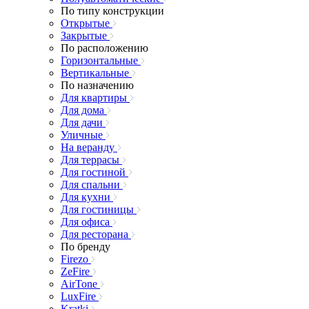
По типу конструкции
Открытые
Закрытые
По расположению
Горизонтальные
Вертикальные
По назначению
Для квартиры
Для дома
Для дачи
Уличные
На веранду
Для террасы
Для гостиной
Для спальни
Для кухни
Для гостиницы
Для офиса
Для ресторана
По бренду
Firezo
ZeFire
AirTone
LuxFire
Kratki