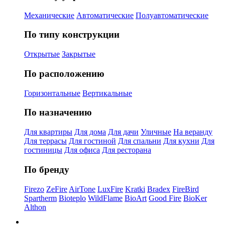
Механические
Автоматические
Полуавтоматические
По типу конструкции
Открытые
Закрытые
По расположению
Горизонтальные
Вертикальные
По назначению
Для квартиры
Для дома
Для дачи
Уличные
На веранду
Для террасы
Для гостиной
Для спальни
Для кухни
Для
гостиницы
Для офиса
Для ресторана
По бренду
Firezo
ZeFire
AirTone
LuxFire
Kratki
Bradex
FireBird
Spartherm
Bioteplo
WildFlame
BioArt
Good Fire
BioKer
Althon