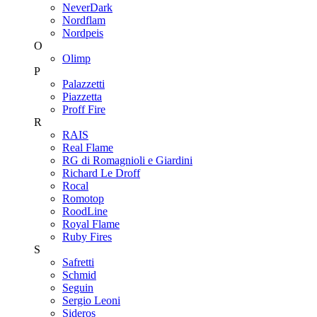
NeverDark
Nordflam
Nordpeis
O
Olimp
P
Palazzetti
Piazzetta
Proff Fire
R
RAIS
Real Flame
RG di Romagnioli e Giardini
Richard Le Droff
Rocal
Romotop
RoodLine
Royal Flame
Ruby Fires
S
Safretti
Schmid
Seguin
Sergio Leoni
Sideros