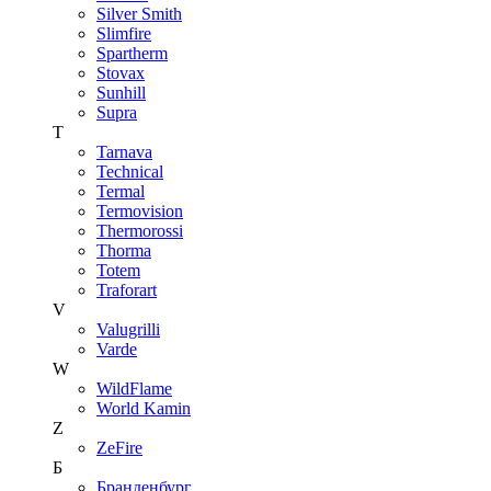
Silver Smith
Slimfire
Spartherm
Stovax
Sunhill
Supra
T
Tarnava
Technical
Termal
Termovision
Thermorossi
Thorma
Totem
Traforart
V
Valugrilli
Varde
W
WildFlame
World Kamin
Z
ZeFire
Б
Бранденбург