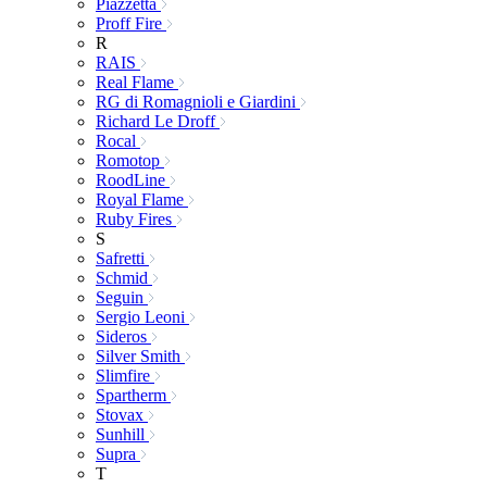
Piazzetta
Proff Fire
R
RAIS
Real Flame
RG di Romagnioli e Giardini
Richard Le Droff
Rocal
Romotop
RoodLine
Royal Flame
Ruby Fires
S
Safretti
Schmid
Seguin
Sergio Leoni
Sideros
Silver Smith
Slimfire
Spartherm
Stovax
Sunhill
Supra
T