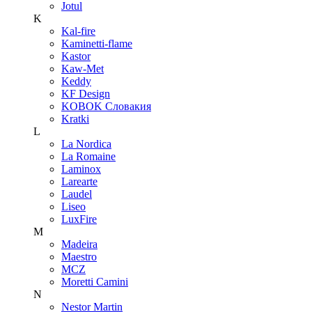
Jotul
K
Kal-fire
Kaminetti-flame
Kastor
Kaw-Met
Keddy
KF Design
KOBOK Словакия
Kratki
L
La Nordica
La Romaine
Laminox
Larearte
Laudel
Liseo
LuxFire
M
Madeira
Maestro
MCZ
Moretti Camini
N
Nestor Martin