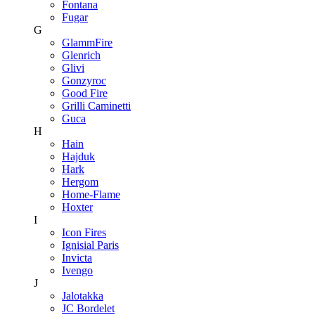
Fontana
Fugar
G
GlammFire
Glenrich
Glivi
Gonzyroc
Good Fire
Grilli Caminetti
Guca
H
Hain
Hajduk
Hark
Hergom
Home-Flame
Hoxter
I
Icon Fires
Ignisial Paris
Invicta
Ivengo
J
Jalotakka
JC Bordelet