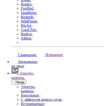
Bradex
FireBird
Spartherm
Bioteplo
WildFlame
BioArt
Good Fire
BioKer
Althon
Сравнения
Избранное
Биокамины
на заказ
Электро-
камины
Назад
Электро-
камины
Напольные
С эффектом живого огня
Встраиваемые