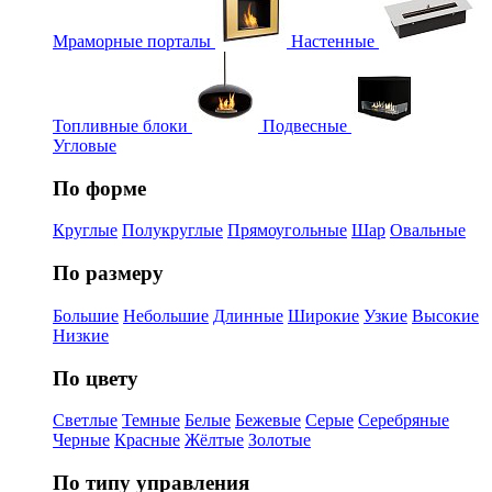
Мраморные порталы
Настенные
Топливные блоки
Подвесные
Угловые
По форме
Круглые
Полукруглые
Прямоугольные
Шар
Овальные
По размеру
Большие
Небольшие
Длинные
Широкие
Узкие
Высокие
Низкие
По цвету
Светлые
Темные
Белые
Бежевые
Серые
Серебряные
Черные
Красные
Жёлтые
Золотые
По типу управления