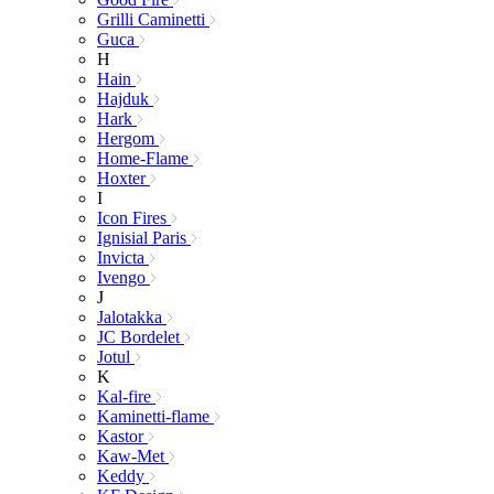
Grilli Caminetti
Guca
H
Hain
Hajduk
Hark
Hergom
Home-Flame
Hoxter
I
Icon Fires
Ignisial Paris
Invicta
Ivengo
J
Jalotakka
JC Bordelet
Jotul
K
Kal-fire
Kaminetti-flame
Kastor
Kaw-Met
Keddy