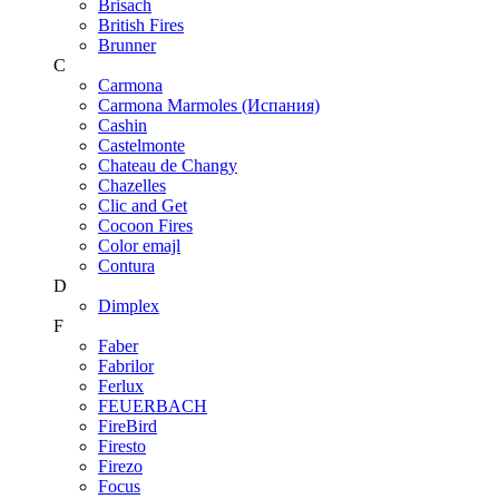
Brisach
British Fires
Brunner
C
Carmona
Carmona Marmoles (Испания)
Cashin
Castelmonte
Chateau de Changy
Chazelles
Clic and Get
Cocoon Fires
Color emajl
Contura
D
Dimplex
F
Faber
Fabrilor
Ferlux
FEUERBACH
FireBird
Firesto
Firezo
Focus