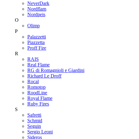
NeverDark
Nordflam
Nordpeis
O
Olimp
P
Palazzetti
Piazzetta
Proff Fire
R
RAIS
Real Flame
RG di Romagnioli e Giardini
Richard Le Droff
Rocal
Romotop
RoodLine
Royal Flame
Ruby Fires
S
Safretti
Schmid
Seguin
Sergio Leoni
Sideros