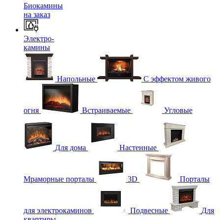
Биокамины
на заказ
Электро-
камины
Напольные
С эффектом живого
огня
Встраиваемые
Угловые
Для дома
Настенные
Мраморные порталы
3D
Порталы
для электрокаминов
Подвесные
Для
квартиры