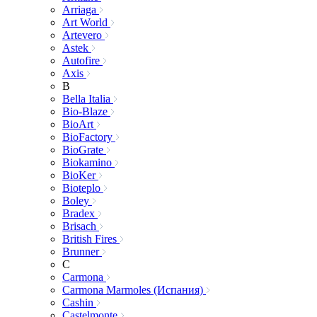
Arriaga
Art World
Artevero
Astek
Autofire
Axis
B
Bella Italia
Bio-Blaze
BioArt
BioFactory
BioGrate
Biokamino
BioKer
Bioteplo
Boley
Bradex
Brisach
British Fires
Brunner
C
Carmona
Carmona Marmoles (Испания)
Cashin
Castelmonte