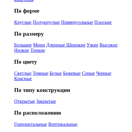
По форме
Круглые
Полукруглые
Прямоугольные
Плоские
По размеру
Большие
Мини
Длинные
Широкие
Узкие
Высокие
Низкие
Тонкие
По цвету
Светлые
Темные
Белые
Бежевые
Серые
Черные
Красные
По типу конструкции
Открытые
Закрытые
По расположению
Горизонтальные
Вертикальные