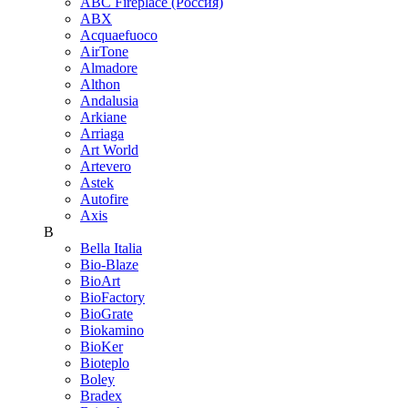
ABC Fireplace (Россия)
ABX
Acquaefuoco
AirTone
Almadore
Althon
Andalusia
Arkiane
Arriaga
Art World
Artevero
Astek
Autofire
Axis
B
Bella Italia
Bio-Blaze
BioArt
BioFactory
BioGrate
Biokamino
BioKer
Bioteplo
Boley
Bradex