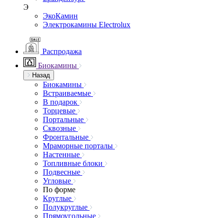
Э
ЭкоКамин
Электрокамины Electrolux
Распродажа
Биокамины
Назад
Биокамины
Встраиваемые
В подарок
Торцевые
Портальные
Сквозные
Фронтальные
Мраморные порталы
Настенные
Топливные блоки
Подвесные
Угловые
По форме
Круглые
Полукруглые
Прямоугольные