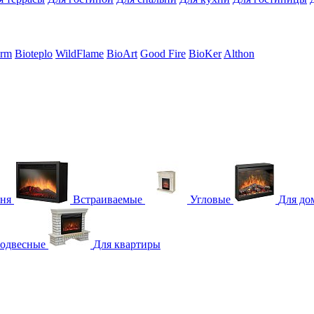
erm
Bioteplo
WildFlame
BioArt
Good Fire
BioKer
Althon
гня
Встраиваемые
Угловые
Для до
одвесные
Для квартиры