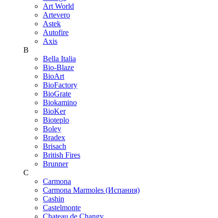
Art World
Artevero
Astek
Autofire
Axis
B
Bella Italia
Bio-Blaze
BioArt
BioFactory
BioGrate
Biokamino
BioKer
Bioteplo
Boley
Bradex
Brisach
British Fires
Brunner
C
Carmona
Carmona Marmoles (Испания)
Cashin
Castelmonte
Chateau de Changy