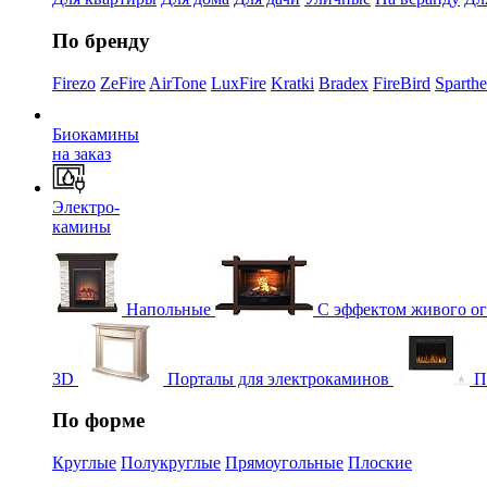
По бренду
Firezo
ZeFire
AirTone
LuxFire
Kratki
Bradex
FireBird
Sparth
Биокамины
на заказ
Электро-
камины
Напольные
С эффектом живого о
3D
Порталы для электрокаминов
П
По форме
Круглые
Полукруглые
Прямоугольные
Плоские