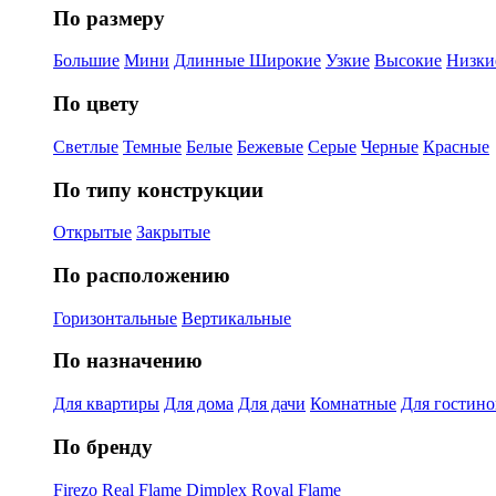
По размеру
Большие
Мини
Длинные
Широкие
Узкие
Высокие
Низки
По цвету
Светлые
Темные
Белые
Бежевые
Серые
Черные
Красные
По типу конструкции
Открытые
Закрытые
По расположению
Горизонтальные
Вертикальные
По назначению
Для квартиры
Для дома
Для дачи
Комнатные
Для гостин
По бренду
Firezo
Real Flame
Dimplex
Royal Flame