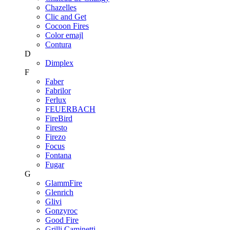
Chazelles
Clic and Get
Cocoon Fires
Color emajl
Contura
D
Dimplex
F
Faber
Fabrilor
Ferlux
FEUERBACH
FireBird
Firesto
Firezo
Focus
Fontana
Fugar
G
GlammFire
Glenrich
Glivi
Gonzyroc
Good Fire
Grilli Caminetti