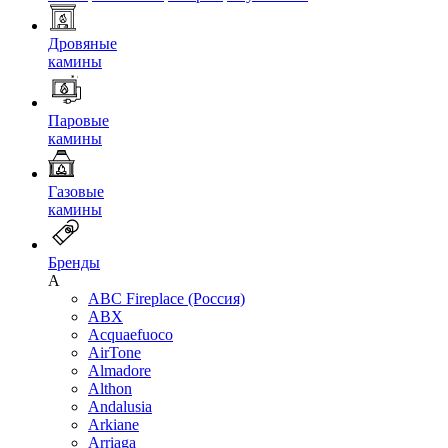
Дровяные
камины
Паровые
камины
Газовые
камины
Бренды
A
ABC Fireplace (Россия)
ABX
Acquaefuoco
AirTone
Almadore
Althon
Andalusia
Arkiane
Arriaga