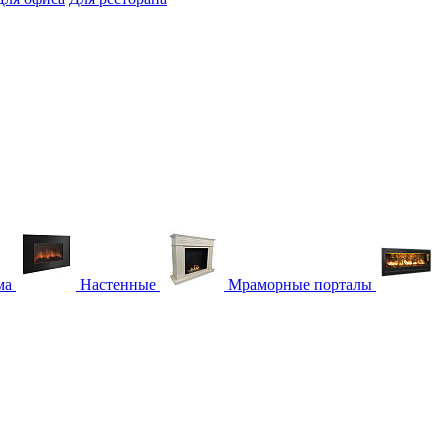
ма
Настенные
Мраморные порталы