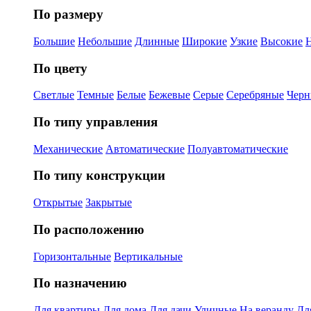
По размеру
Большие
Небольшие
Длинные
Широкие
Узкие
Высокие
По цвету
Светлые
Темные
Белые
Бежевые
Серые
Серебряные
Черн
По типу управления
Механические
Автоматические
Полуавтоматические
По типу конструкции
Открытые
Закрытые
По расположению
Горизонтальные
Вертикальные
По назначению
Для квартиры
Для дома
Для дачи
Уличные
На веранду
Дл