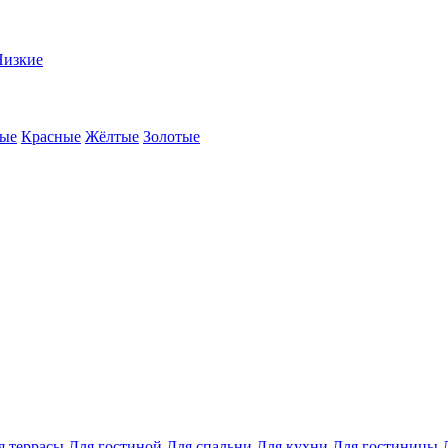
Низкие
ые
Красные
Жёлтые
Золотые
я террасы
Для гостиной
Для спальни
Для кухни
Для гостиницы