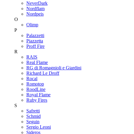
NeverDark
Nordflam
Nordpeis
O
Olimp
P
Palazzetti
Piazzetta
Proff Fire
R
RAIS
Real Flame
RG di Romagnioli e Giardini
Richard Le Droff
Rocal
Romotop
RoodLine
Royal Flame
Ruby Fires
S
Safretti
Schmid
Seguin
Sergio Leoni
Sideros