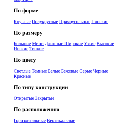
По форме
Круглые
Полукруглые
Прямоугольные
Плоские
По размеру
Большие
Мини
Длинные
Широкие
Узкие
Высокие
Низкие
Тонкие
По цвету
Светлые
Темные
Белые
Бежевые
Серые
Черные
Красные
По типу конструкции
Открытые
Закрытые
По расположению
Горизонтальные
Вертикальные