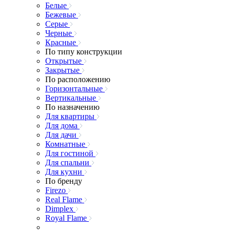
Белые
Бежевые
Серые
Черные
Красные
По типу конструкции
Открытые
Закрытые
По расположению
Горизонтальные
Вертикальные
По назначению
Для квартиры
Для дома
Для дачи
Комнатные
Для гостиной
Для спальни
Для кухни
По бренду
Firezo
Real Flame
Dimplex
Royal Flame