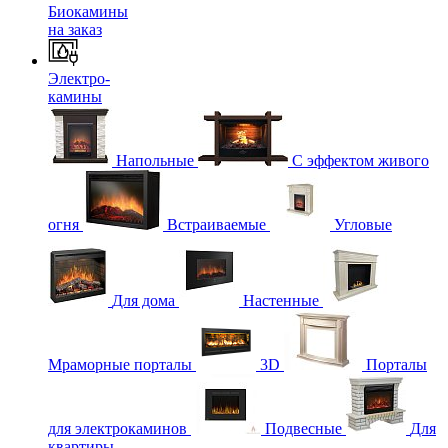
Биокамины
на заказ
Электро-
камины
Напольные
С эффектом живого
огня
Встраиваемые
Угловые
Для дома
Настенные
Мраморные порталы
3D
Порталы
для электрокаминов
Подвесные
Для
квартиры