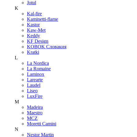
Jotul
K
Kal-fire
Kaminetti-flame
Kastor
Kaw-Met
Keddy
KF Design
KOBOK Словакия
Kratki
L
La Nordica
La Romaine
Laminox
Larearte
Laudel
Liseo
LuxFire
M
Madeira
Maestro
MCZ
Moretti Camini
N
Nestor Martin