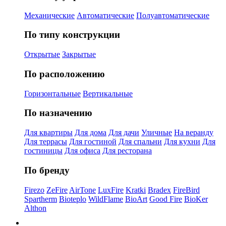
Механические
Автоматические
Полуавтоматические
По типу конструкции
Открытые
Закрытые
По расположению
Горизонтальные
Вертикальные
По назначению
Для квартиры
Для дома
Для дачи
Уличные
На веранду
Для террасы
Для гостиной
Для спальни
Для кухни
Для
гостиницы
Для офиса
Для ресторана
По бренду
Firezo
ZeFire
AirTone
LuxFire
Kratki
Bradex
FireBird
Spartherm
Bioteplo
WildFlame
BioArt
Good Fire
BioKer
Althon