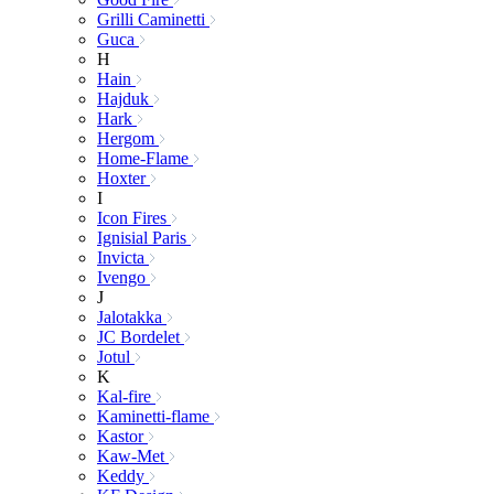
Grilli Caminetti
Guca
H
Hain
Hajduk
Hark
Hergom
Home-Flame
Hoxter
I
Icon Fires
Ignisial Paris
Invicta
Ivengo
J
Jalotakka
JC Bordelet
Jotul
K
Kal-fire
Kaminetti-flame
Kastor
Kaw-Met
Keddy