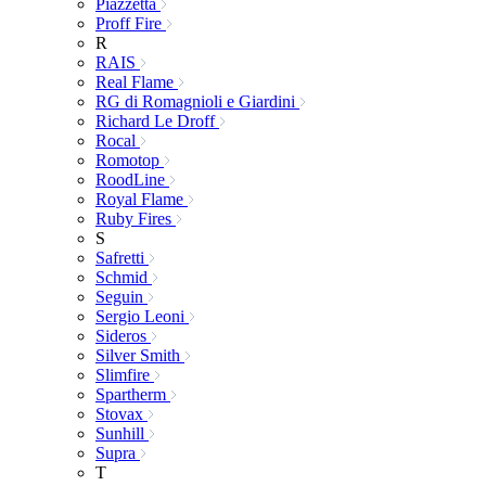
Piazzetta
Proff Fire
R
RAIS
Real Flame
RG di Romagnioli e Giardini
Richard Le Droff
Rocal
Romotop
RoodLine
Royal Flame
Ruby Fires
S
Safretti
Schmid
Seguin
Sergio Leoni
Sideros
Silver Smith
Slimfire
Spartherm
Stovax
Sunhill
Supra
T