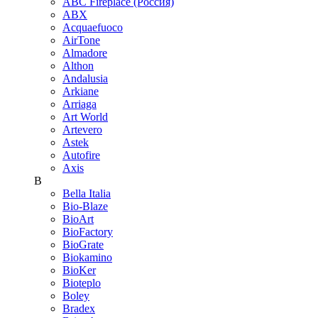
ABC Fireplace (Россия)
ABX
Acquaefuoco
AirTone
Almadore
Althon
Andalusia
Arkiane
Arriaga
Art World
Artevero
Astek
Autofire
Axis
B
Bella Italia
Bio-Blaze
BioArt
BioFactory
BioGrate
Biokamino
BioKer
Bioteplo
Boley
Bradex