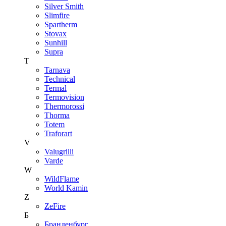
Silver Smith
Slimfire
Spartherm
Stovax
Sunhill
Supra
T
Tarnava
Technical
Termal
Termovision
Thermorossi
Thorma
Totem
Traforart
V
Valugrilli
Varde
W
WildFlame
World Kamin
Z
ZeFire
Б
Бранденбург