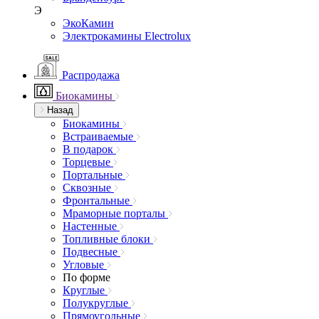
Э
ЭкоКамин
Электрокамины Electrolux
Распродажа
Биокамины
Назад
Биокамины
Встраиваемые
В подарок
Торцевые
Портальные
Сквозные
Фронтальные
Мраморные порталы
Настенные
Топливные блоки
Подвесные
Угловые
По форме
Круглые
Полукруглые
Прямоугольные