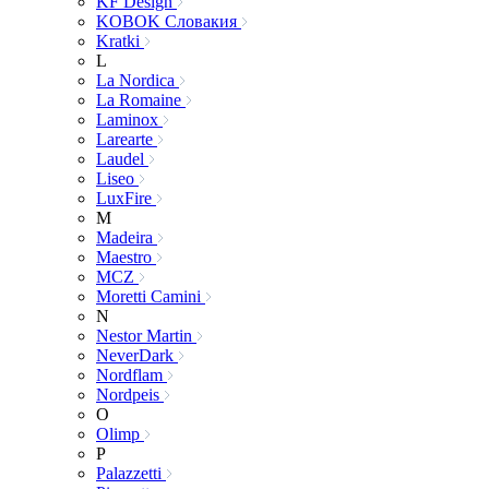
KF Design
KOBOK Словакия
Kratki
L
La Nordica
La Romaine
Laminox
Larearte
Laudel
Liseo
LuxFire
M
Madeira
Maestro
MCZ
Moretti Camini
N
Nestor Martin
NeverDark
Nordflam
Nordpeis
O
Olimp
P
Palazzetti