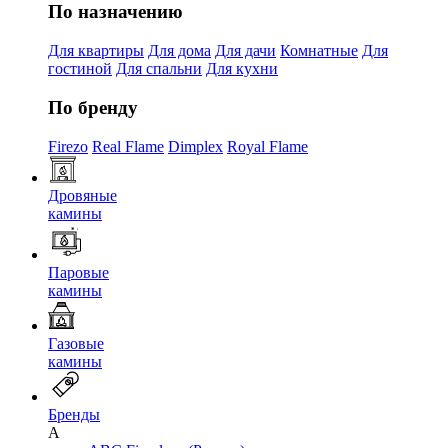
По назначению
Для квартиры
Для дома
Для дачи
Комнатные
Для
гостиной
Для спальни
Для кухни
По бренду
Firezo
Real Flame
Dimplex
Royal Flame
Дровяные
камины
Паровые
камины
Газовые
камины
Бренды
A