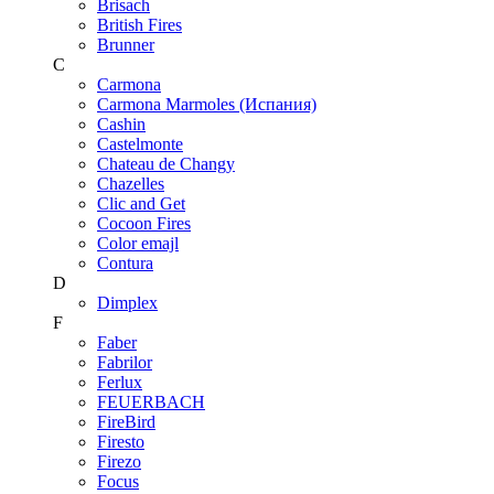
Brisach
British Fires
Brunner
C
Carmona
Carmona Marmoles (Испания)
Cashin
Castelmonte
Chateau de Changy
Chazelles
Clic and Get
Cocoon Fires
Color emajl
Contura
D
Dimplex
F
Faber
Fabrilor
Ferlux
FEUERBACH
FireBird
Firesto
Firezo
Focus