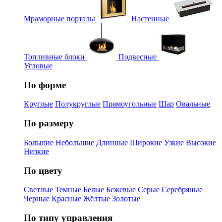
Мраморные порталы
Настенные
Топливные блоки
Подвесные
Угловые
По форме
Круглые
Полукруглые
Прямоугольные
Шар
Овальные
По размеру
Большие
Небольшие
Длинные
Широкие
Узкие
Высокие
Низкие
По цвету
Светлые
Темные
Белые
Бежевые
Серые
Серебряные
Черные
Красные
Жёлтые
Золотые
По типу управления