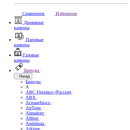
Сравнения
Избранное
Дровяные
камины
Паровые
камины
Газовые
камины
Бренды
Назад
Бренды
A
ABC Fireplace (Россия)
ABX
Acquaefuoco
AirTone
Almadore
Althon
Andalusia
Arkiane