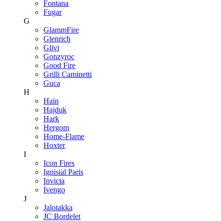
Fontana
Fugar
G
GlammFire
Glenrich
Glivi
Gonzyroc
Good Fire
Grilli Caminetti
Guca
H
Hain
Hajduk
Hark
Hergom
Home-Flame
Hoxter
I
Icon Fires
Ignisial Paris
Invicta
Ivengo
J
Jalotakka
JC Bordelet