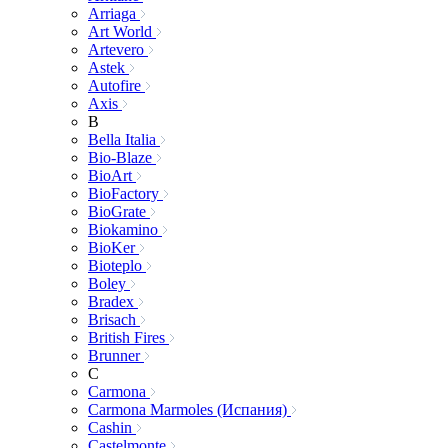
Arriaga
Art World
Artevero
Astek
Autofire
Axis
B
Bella Italia
Bio-Blaze
BioArt
BioFactory
BioGrate
Biokamino
BioKer
Bioteplo
Boley
Bradex
Brisach
British Fires
Brunner
C
Carmona
Carmona Marmoles (Испания)
Cashin
Castelmonte