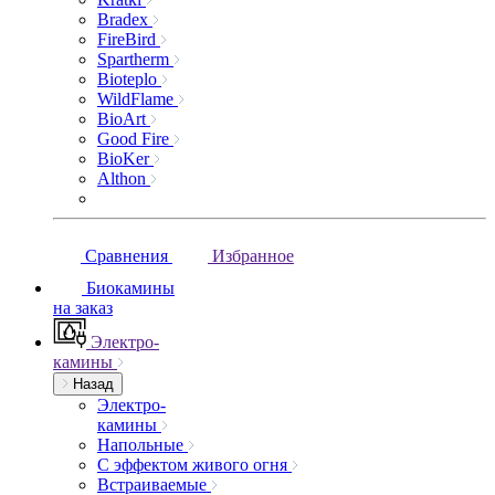
Bradex
FireBird
Spartherm
Bioteplo
WildFlame
BioArt
Good Fire
BioKer
Althon
Сравнения
Избранное
Биокамины
на заказ
Электро-
камины
Назад
Электро-
камины
Напольные
С эффектом живого огня
Встраиваемые