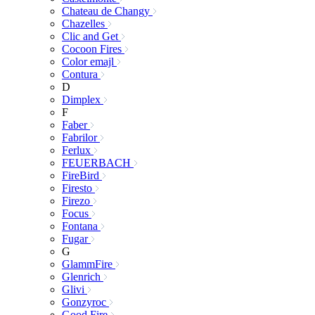
Chateau de Changy
Chazelles
Clic and Get
Cocoon Fires
Color emajl
Contura
D
Dimplex
F
Faber
Fabrilor
Ferlux
FEUERBACH
FireBird
Firesto
Firezo
Focus
Fontana
Fugar
G
GlammFire
Glenrich
Glivi
Gonzyroc
Good Fire