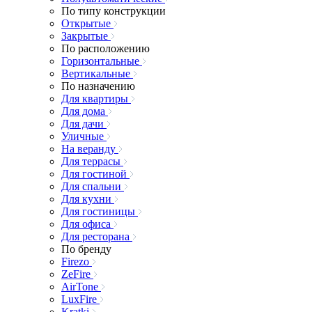
По типу конструкции
Открытые
Закрытые
По расположению
Горизонтальные
Вертикальные
По назначению
Для квартиры
Для дома
Для дачи
Уличные
На веранду
Для террасы
Для гостиной
Для спальни
Для кухни
Для гостиницы
Для офиса
Для ресторана
По бренду
Firezo
ZeFire
AirTone
LuxFire
Kratki