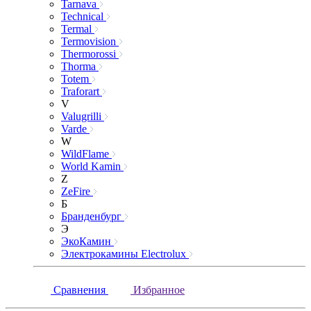
Tarnava
Technical
Termal
Termovision
Thermorossi
Thorma
Totem
Traforart
V
Valugrilli
Varde
W
WildFlame
World Kamin
Z
ZeFire
Б
Бранденбург
Э
ЭкоКамин
Электрокамины Electrolux
Сравнения
Избранное