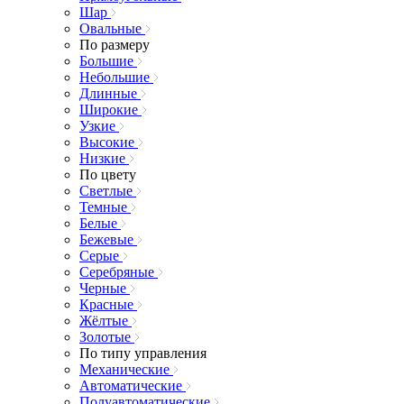
Шар
Овальные
По размеру
Большие
Небольшие
Длинные
Широкие
Узкие
Высокие
Низкие
По цвету
Светлые
Темные
Белые
Бежевые
Серые
Серебряные
Черные
Красные
Жёлтые
Золотые
По типу управления
Механические
Автоматические
Полуавтоматические