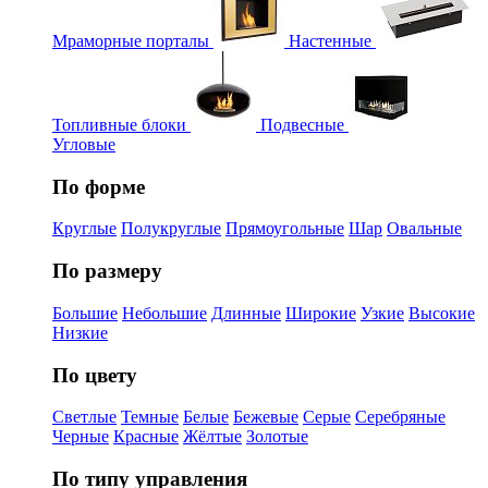
Мраморные порталы
Настенные
Топливные блоки
Подвесные
Угловые
По форме
Круглые
Полукруглые
Прямоугольные
Шар
Овальные
По размеру
Большие
Небольшие
Длинные
Широкие
Узкие
Высокие
Низкие
По цвету
Светлые
Темные
Белые
Бежевые
Серые
Серебряные
Черные
Красные
Жёлтые
Золотые
По типу управления