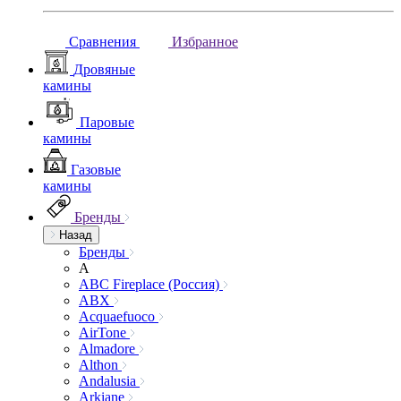
Сравнения
Избранное
Дровяные
камины
Паровые
камины
Газовые
камины
Бренды
Назад
Бренды
A
ABC Fireplace (Россия)
ABX
Acquaefuoco
AirTone
Almadore
Althon
Andalusia
Arkiane