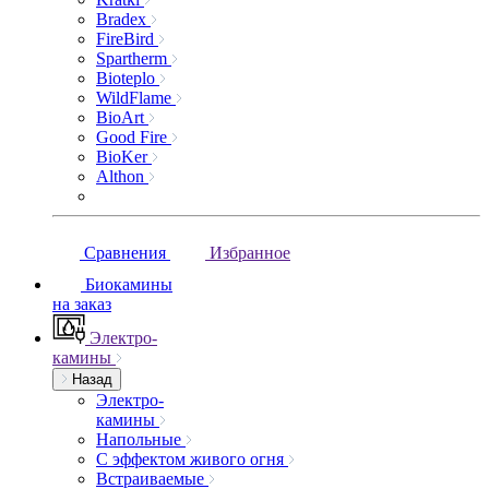
Bradex
FireBird
Spartherm
Bioteplo
WildFlame
BioArt
Good Fire
BioKer
Althon
Сравнения
Избранное
Биокамины
на заказ
Электро-
камины
Назад
Электро-
камины
Напольные
С эффектом живого огня
Встраиваемые