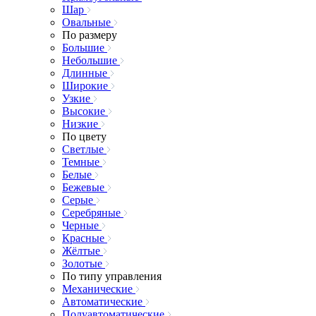
Шар
Овальные
По размеру
Большие
Небольшие
Длинные
Широкие
Узкие
Высокие
Низкие
По цвету
Светлые
Темные
Белые
Бежевые
Серые
Серебряные
Черные
Красные
Жёлтые
Золотые
По типу управления
Механические
Автоматические
Полуавтоматические