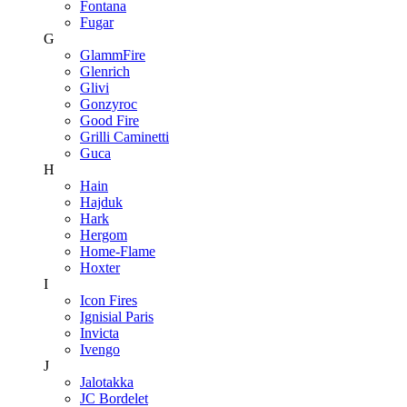
Fontana
Fugar
G
GlammFire
Glenrich
Glivi
Gonzyroc
Good Fire
Grilli Caminetti
Guca
H
Hain
Hajduk
Hark
Hergom
Home-Flame
Hoxter
I
Icon Fires
Ignisial Paris
Invicta
Ivengo
J
Jalotakka
JC Bordelet