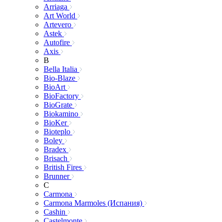
Arriaga
Art World
Artevero
Astek
Autofire
Axis
B
Bella Italia
Bio-Blaze
BioArt
BioFactory
BioGrate
Biokamino
BioKer
Bioteplo
Boley
Bradex
Brisach
British Fires
Brunner
C
Carmona
Carmona Marmoles (Испания)
Cashin
Castelmonte