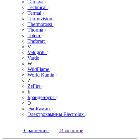
Tarnava
Technical
Termal
Termovision
Thermorossi
Thorma
Totem
Traforart
V
Valugrilli
Varde
W
WildFlame
World Kamin
Z
ZeFire
Б
Бранденбург
Э
ЭкоКамин
Электрокамины Electrolux
Сравнения
Избранное