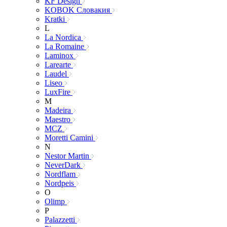
KF Design
KOBOK Словакия
Kratki
L
La Nordica
La Romaine
Laminox
Larearte
Laudel
Liseo
LuxFire
M
Madeira
Maestro
MCZ
Moretti Camini
N
Nestor Martin
NeverDark
Nordflam
Nordpeis
O
Olimp
P
Palazzetti