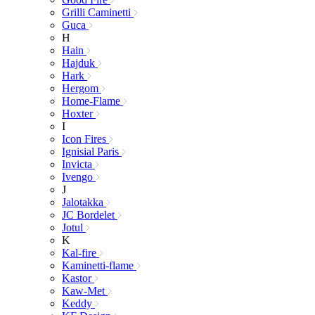
Grilli Caminetti
Guca
H
Hain
Hajduk
Hark
Hergom
Home-Flame
Hoxter
I
Icon Fires
Ignisial Paris
Invicta
Ivengo
J
Jalotakka
JC Bordelet
Jotul
K
Kal-fire
Kaminetti-flame
Kastor
Kaw-Met
Keddy