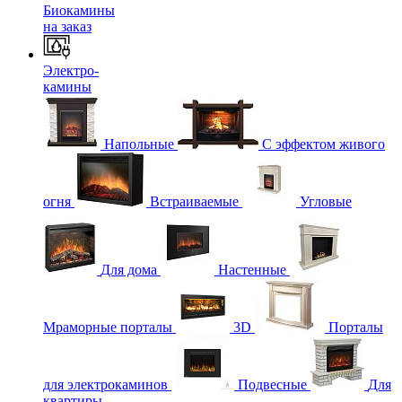
Биокамины
на заказ
Электро-
камины
Напольные
С эффектом живого
огня
Встраиваемые
Угловые
Для дома
Настенные
Мраморные порталы
3D
Порталы
для электрокаминов
Подвесные
Для
квартиры