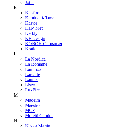
Jotul
K
Kal-fire
Kaminetti-flame
Kastor
Kaw-Met
Keddy
KF Design
KOBOK Словакия
Kratki
L
La Nordica
La Romaine
Laminox
Larearte
Laudel
Liseo
LuxFire
M
Madeira
Maestro
MCZ
Moretti Camini
N
Nestor Martin