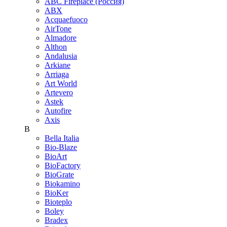
ABC Fireplace (Россия)
ABX
Acquaefuoco
AirTone
Almadore
Althon
Andalusia
Arkiane
Arriaga
Art World
Artevero
Astek
Autofire
Axis
B
Bella Italia
Bio-Blaze
BioArt
BioFactory
BioGrate
Biokamino
BioKer
Bioteplo
Boley
Bradex