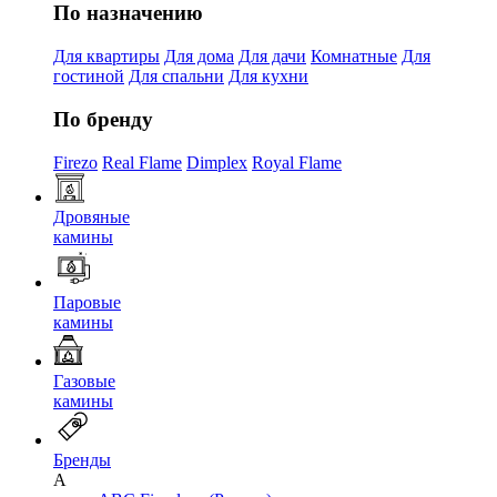
По назначению
Для квартиры
Для дома
Для дачи
Комнатные
Для
гостиной
Для спальни
Для кухни
По бренду
Firezo
Real Flame
Dimplex
Royal Flame
Дровяные
камины
Паровые
камины
Газовые
камины
Бренды
A