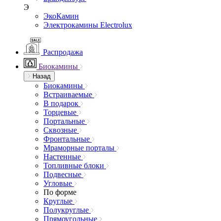
Э
ЭкоКамин
Электрокамины Electrolux
Распродажа
Биокамины
Назад
Биокамины
Встраиваемые
В подарок
Торцевые
Портальные
Сквозные
Фронтальные
Мраморные порталы
Настенные
Топливные блоки
Подвесные
Угловые
По форме
Круглые
Полукруглые
Прямоугольные