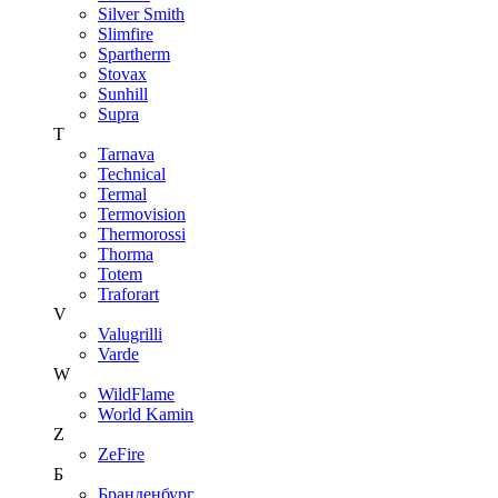
Silver Smith
Slimfire
Spartherm
Stovax
Sunhill
Supra
T
Tarnava
Technical
Termal
Termovision
Thermorossi
Thorma
Totem
Traforart
V
Valugrilli
Varde
W
WildFlame
World Kamin
Z
ZeFire
Б
Бранденбург