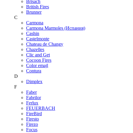
Brisach
British Fires
Brunner
C
Carmona
Carmona Marmoles (Испания)
Cashin
Castelmonte
Chateau de Changy
Chazelles
Clic and Get
Cocoon Fires
Color emajl
Contura
D
Dimplex
F
Faber
Fabrilor
Ferlux
FEUERBACH
FireBird
Firesto
Firezo
Focus