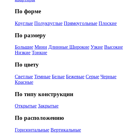
По форме
Круглые
Полукруглые
Прямоугольные
Плоские
По размеру
Большие
Мини
Длинные
Широкие
Узкие
Высокие
Низкие
Тонкие
По цвету
Светлые
Темные
Белые
Бежевые
Серые
Черные
Красные
По типу конструкции
Открытые
Закрытые
По расположению
Горизонтальные
Вертикальные