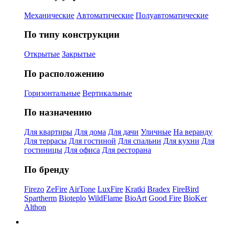
Механические
Автоматические
Полуавтоматические
По типу конструкции
Открытые
Закрытые
По расположению
Горизонтальные
Вертикальные
По назначению
Для квартиры
Для дома
Для дачи
Уличные
На веранду
Для террасы
Для гостиной
Для спальни
Для кухни
Для
гостиницы
Для офиса
Для ресторана
По бренду
Firezo
ZeFire
AirTone
LuxFire
Kratki
Bradex
FireBird
Spartherm
Bioteplo
WildFlame
BioArt
Good Fire
BioKer
Althon