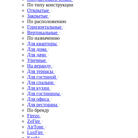
По типу конструкции
Открытые
Закрытые
По расположению
Горизонтальные
Вертикальные
По назначению
Для квартиры
Для дома
Для дачи
Уличные
На веранду
Для террасы
Для гостиной
Для спальни
Для кухни
Для гостиницы
Для офиса
Для ресторана
По бренду
Firezo
ZeFire
AirTone
LuxFire
Kratki