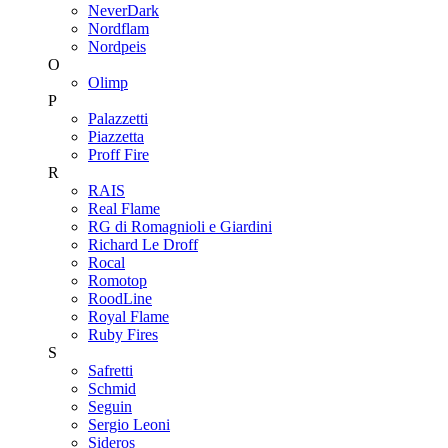
NeverDark
Nordflam
Nordpeis
O
Olimp
P
Palazzetti
Piazzetta
Proff Fire
R
RAIS
Real Flame
RG di Romagnioli e Giardini
Richard Le Droff
Rocal
Romotop
RoodLine
Royal Flame
Ruby Fires
S
Safretti
Schmid
Seguin
Sergio Leoni
Sideros