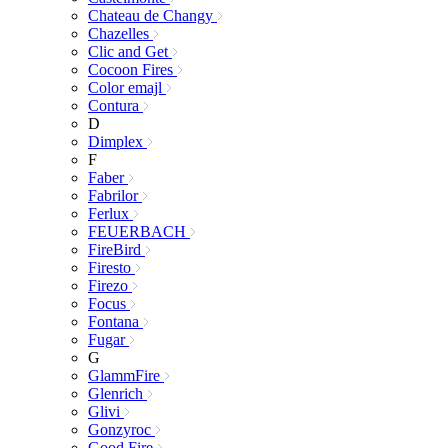
Chateau de Changy
Chazelles
Clic and Get
Cocoon Fires
Color emajl
Contura
D
Dimplex
F
Faber
Fabrilor
Ferlux
FEUERBACH
FireBird
Firesto
Firezo
Focus
Fontana
Fugar
G
GlammFire
Glenrich
Glivi
Gonzyroc
Good Fire