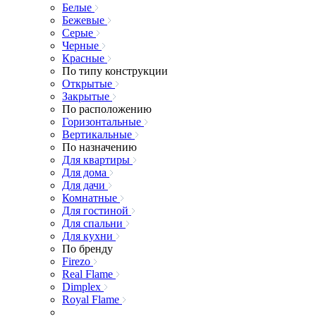
Белые
Бежевые
Серые
Черные
Красные
По типу конструкции
Открытые
Закрытые
По расположению
Горизонтальные
Вертикальные
По назначению
Для квартиры
Для дома
Для дачи
Комнатные
Для гостиной
Для спальни
Для кухни
По бренду
Firezo
Real Flame
Dimplex
Royal Flame