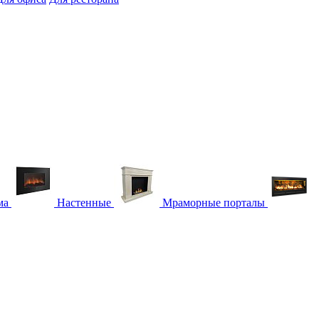
ма
Настенные
Мраморные порталы