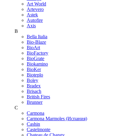
Art World
Artevero
Astek
Autofire
Axis
B
Bella Italia
Bio-Blaze
BioArt
BioFactory
BioGrate
Biokamino
BioKer
Bioteplo
Boley
Bradex
Brisach
British Fires
Brunner
C
Carmona
Carmona Marmoles (Испания)
Cashin
Castelmonte
Chateau de Changy