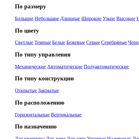
По размеру
Большие
Небольшие
Длинные
Широкие
Узкие
Высокие
По цвету
Светлые
Темные
Белые
Бежевые
Серые
Серебряные
Черн
По типу управления
Механические
Автоматические
Полуавтоматические
По типу конструкции
Открытые
Закрытые
По расположению
Горизонтальные
Вертикальные
По назначению
Для квартиры
Для дома
Для дачи
Уличные
На веранду
Дл