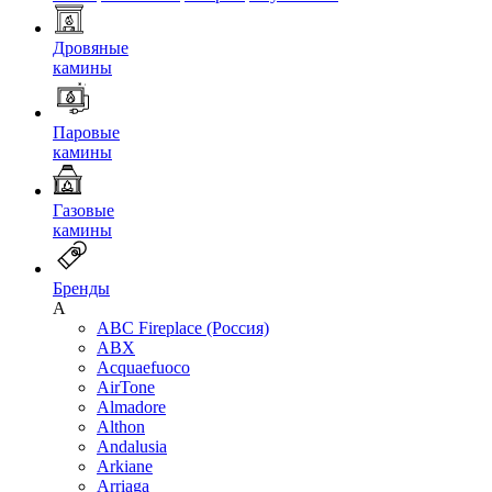
Дровяные
камины
Паровые
камины
Газовые
камины
Бренды
A
ABC Fireplace (Россия)
ABX
Acquaefuoco
AirTone
Almadore
Althon
Andalusia
Arkiane
Arriaga