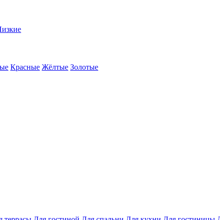
Низкие
ые
Красные
Жёлтые
Золотые
я террасы
Для гостиной
Для спальни
Для кухни
Для гостиницы