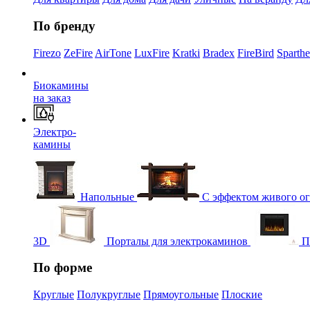
По бренду
Firezo
ZeFire
AirTone
LuxFire
Kratki
Bradex
FireBird
Sparth
Биокамины
на заказ
Электро-
камины
Напольные
С эффектом живого о
3D
Порталы для электрокаминов
П
По форме
Круглые
Полукруглые
Прямоугольные
Плоские