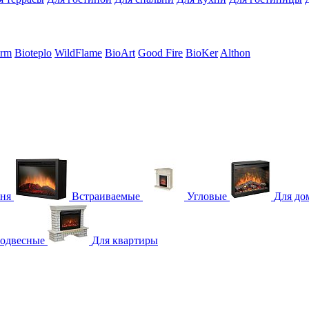
erm
Bioteplo
WildFlame
BioArt
Good Fire
BioKer
Althon
гня
Встраиваемые
Угловые
Для до
одвесные
Для квартиры