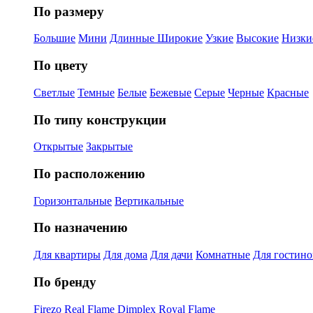
По размеру
Большие
Мини
Длинные
Широкие
Узкие
Высокие
Низки
По цвету
Светлые
Темные
Белые
Бежевые
Серые
Черные
Красные
По типу конструкции
Открытые
Закрытые
По расположению
Горизонтальные
Вертикальные
По назначению
Для квартиры
Для дома
Для дачи
Комнатные
Для гостин
По бренду
Firezo
Real Flame
Dimplex
Royal Flame