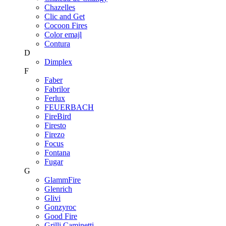
Chazelles
Clic and Get
Cocoon Fires
Color emajl
Contura
D
Dimplex
F
Faber
Fabrilor
Ferlux
FEUERBACH
FireBird
Firesto
Firezo
Focus
Fontana
Fugar
G
GlammFire
Glenrich
Glivi
Gonzyroc
Good Fire
Grilli Caminetti