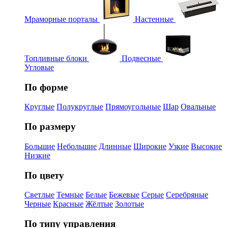
Мраморные порталы
Настенные
Топливные блоки
Подвесные
Угловые
По форме
Круглые
Полукруглые
Прямоугольные
Шар
Овальные
По размеру
Большие
Небольшие
Длинные
Широкие
Узкие
Высокие
Низкие
По цвету
Светлые
Темные
Белые
Бежевые
Серые
Серебряные
Черные
Красные
Жёлтые
Золотые
По типу управления