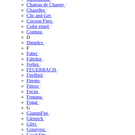
Chateau de Changy
Chazelles
Clic and Get
Cocoon Fires
Color emajl
Contura
D
Dimplex
F
Faber
Fabrilor
Ferlux
FEUERBACH
FireBird
Firesto
Firezo
Focus
Fontana
Fugar
G
GlammFire
Glenrich
Glivi
Gonzyroc
Good Fire