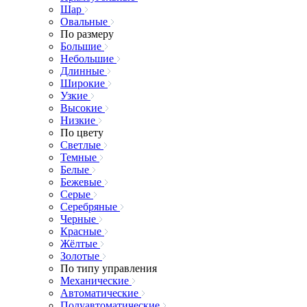
Шар
Овальные
По размеру
Большие
Небольшие
Длинные
Широкие
Узкие
Высокие
Низкие
По цвету
Светлые
Темные
Белые
Бежевые
Серые
Серебряные
Черные
Красные
Жёлтые
Золотые
По типу управления
Механические
Автоматические
Полуавтоматические