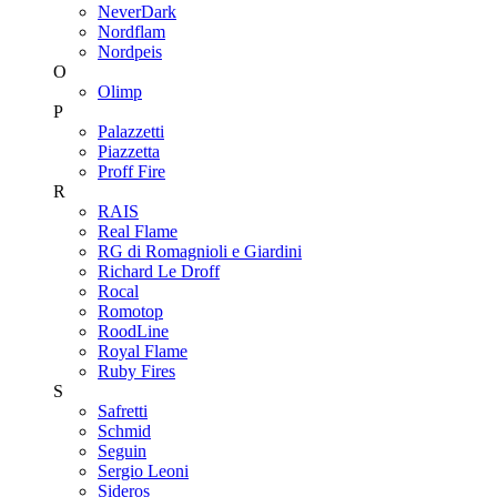
NeverDark
Nordflam
Nordpeis
O
Olimp
P
Palazzetti
Piazzetta
Proff Fire
R
RAIS
Real Flame
RG di Romagnioli e Giardini
Richard Le Droff
Rocal
Romotop
RoodLine
Royal Flame
Ruby Fires
S
Safretti
Schmid
Seguin
Sergio Leoni
Sideros