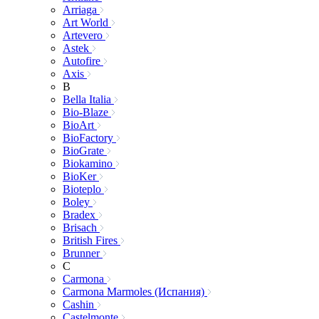
Arriaga
Art World
Artevero
Astek
Autofire
Axis
B
Bella Italia
Bio-Blaze
BioArt
BioFactory
BioGrate
Biokamino
BioKer
Bioteplo
Boley
Bradex
Brisach
British Fires
Brunner
C
Carmona
Carmona Marmoles (Испания)
Cashin
Castelmonte