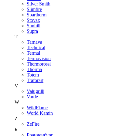
Silver Smith
Slimfire
Spartherm
Stovax
Sunhill
Supra
T
Tarnava
Technical
Termal
Termovision
Thermorossi
Thorma
Totem
Traforart
V
Valugrilli
Varde
W
WildFlame
World Kamin
Z
ZeFire
Б
Бранденбург