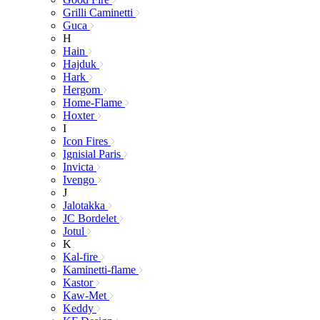
Grilli Caminetti
Guca
H
Hain
Hajduk
Hark
Hergom
Home-Flame
Hoxter
I
Icon Fires
Ignisial Paris
Invicta
Ivengo
J
Jalotakka
JC Bordelet
Jotul
K
Kal-fire
Kaminetti-flame
Kastor
Kaw-Met
Keddy