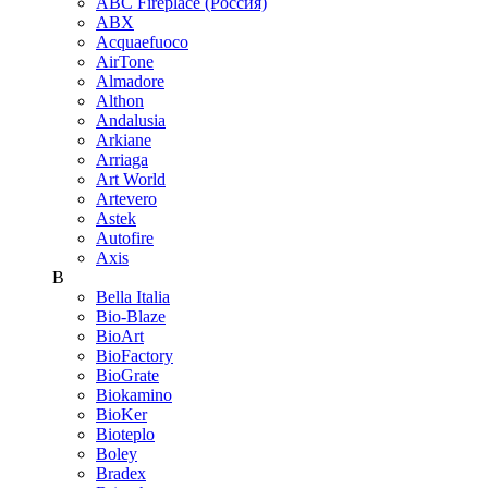
ABC Fireplace (Россия)
ABX
Acquaefuoco
AirTone
Almadore
Althon
Andalusia
Arkiane
Arriaga
Art World
Artevero
Astek
Autofire
Axis
B
Bella Italia
Bio-Blaze
BioArt
BioFactory
BioGrate
Biokamino
BioKer
Bioteplo
Boley
Bradex