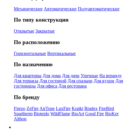
Механические
Автоматические
Полуавтоматические
По типу конструкции
Открытые
Закрытые
По расположению
Горизонтальные
Вертикальные
По назначению
Для квартиры
Для дома
Для дачи
Уличные
На веранду
Для террасы
Для гостиной
Для спальни
Для кухни
Для
гостиницы
Для офиса
Для ресторана
По бренду
Firezo
ZeFire
AirTone
LuxFire
Kratki
Bradex
FireBird
Spartherm
Bioteplo
WildFlame
BioArt
Good Fire
BioKer
Althon