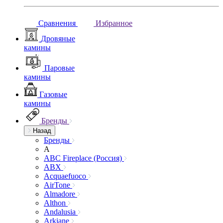
Сравнения
Избранное
Дровяные
камины
Паровые
камины
Газовые
камины
Бренды
Назад
Бренды
A
ABC Fireplace (Россия)
ABX
Acquaefuoco
AirTone
Almadore
Althon
Andalusia
Arkiane