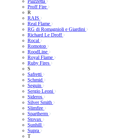
Piazzetta
Proff Fire
R
RAIS
Real Flame
RG di Romagnioli e Giardini
Richard Le Droff
Rocal
Romotop
RoodLine
Royal Flame
Ruby Fires
S
Safretti
Schmid
Seguin
Sergio Leoni
Sideros
Silver Smith
Slimfire
Spartherm
Stovax
Sunhill
Supra
T