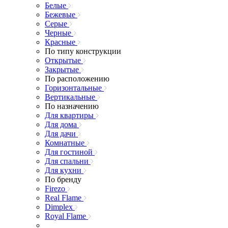
Белые
Бежевые
Серые
Черные
Красные
По типу конструкции
Открытые
Закрытые
По расположению
Горизонтальные
Вертикальные
По назначению
Для квартиры
Для дома
Для дачи
Комнатные
Для гостиной
Для спальни
Для кухни
По бренду
Firezo
Real Flame
Dimplex
Royal Flame