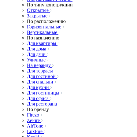
По типу конструкции
Открытые
Закрытые
По расположению
Горизонтальные
Вертикальные
По назначению
Для квартиры
Для дома
Для дачи
Уличные
На веранду
Для террасы
Для гостиной
Для спальни
Для кухни
Для гостиницы
Для офиса
Для ресторана
По бренду
Firezo
ZeFire
AirTone
LuxFire
Kratki