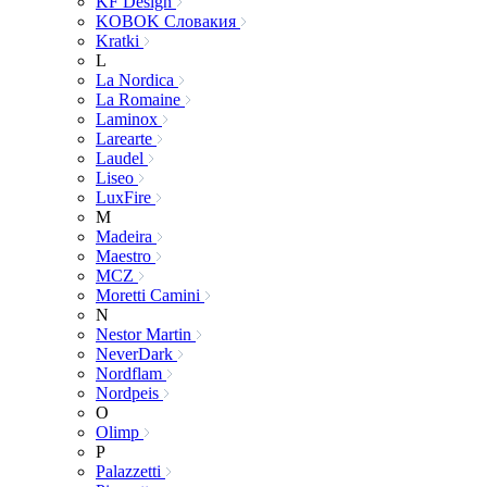
KF Design
KOBOK Словакия
Kratki
L
La Nordica
La Romaine
Laminox
Larearte
Laudel
Liseo
LuxFire
M
Madeira
Maestro
MCZ
Moretti Camini
N
Nestor Martin
NeverDark
Nordflam
Nordpeis
O
Olimp
P
Palazzetti