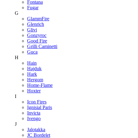
Fontana
Fugar
G
GlammFire
Glenrich
Glivi
Gonzyroc
Good Fire
Grilli Caminetti
Guca
H
Hain
Hajduk
Hark
Hergom
Home-Flame
Hoxter
I
Icon Fires
Ignisial Paris
Invicta
Ivengo
J
Jalotakka
JC Bordelet