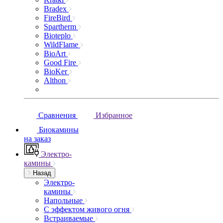
Bradex
FireBird
Spartherm
Bioteplo
WildFlame
BioArt
Good Fire
BioKer
Althon
Сравнения
Избранное
Биокамины
на заказ
Электро-
камины
Назад
Электро-
камины
Напольные
С эффектом живого огня
Встраиваемые