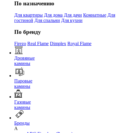
По назначению
Для квартиры
Для дома
Для дачи
Комнатные
Для
гостиной
Для спальни
Для кухни
По бренду
Firezo
Real Flame
Dimplex
Royal Flame
Дровяные
камины
Паровые
камины
Газовые
камины
Бренды
A