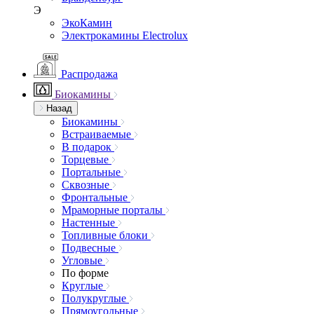
Э
ЭкоКамин
Электрокамины Electrolux
Распродажа
Биокамины
Назад
Биокамины
Встраиваемые
В подарок
Торцевые
Портальные
Сквозные
Фронтальные
Мраморные порталы
Настенные
Топливные блоки
Подвесные
Угловые
По форме
Круглые
Полукруглые
Прямоугольные