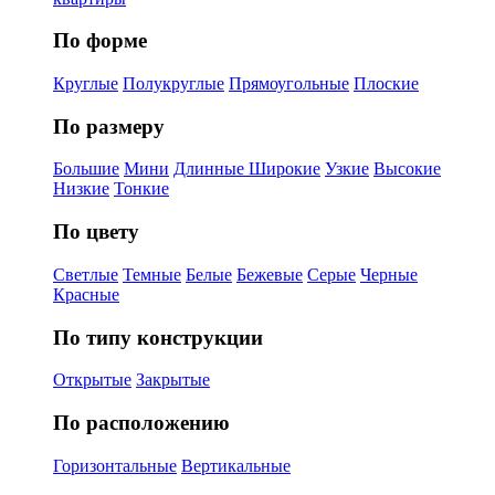
По форме
Круглые
Полукруглые
Прямоугольные
Плоские
По размеру
Большие
Мини
Длинные
Широкие
Узкие
Высокие
Низкие
Тонкие
По цвету
Светлые
Темные
Белые
Бежевые
Серые
Черные
Красные
По типу конструкции
Открытые
Закрытые
По расположению
Горизонтальные
Вертикальные