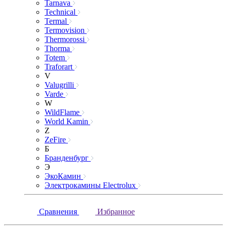
Tarnava
Technical
Termal
Termovision
Thermorossi
Thorma
Totem
Traforart
V
Valugrilli
Varde
W
WildFlame
World Kamin
Z
ZeFire
Б
Бранденбург
Э
ЭкоКамин
Электрокамины Electrolux
Сравнения
Избранное