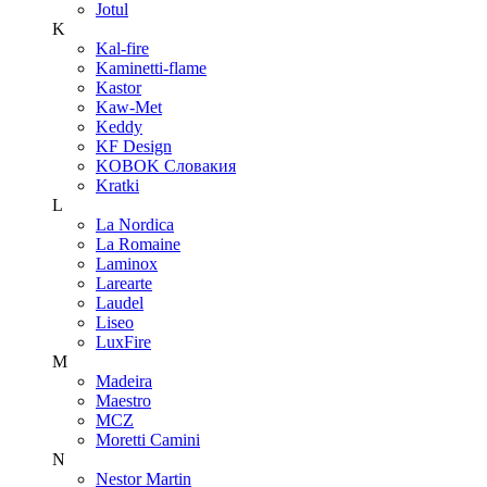
Jotul
K
Kal-fire
Kaminetti-flame
Kastor
Kaw-Met
Keddy
KF Design
KOBOK Словакия
Kratki
L
La Nordica
La Romaine
Laminox
Larearte
Laudel
Liseo
LuxFire
M
Madeira
Maestro
MCZ
Moretti Camini
N
Nestor Martin