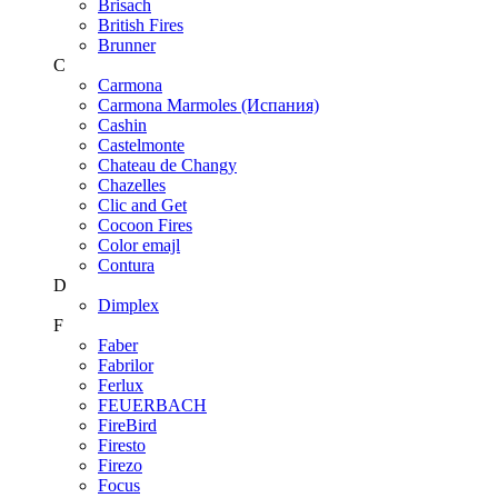
Brisach
British Fires
Brunner
C
Carmona
Carmona Marmoles (Испания)
Cashin
Castelmonte
Chateau de Changy
Chazelles
Clic and Get
Cocoon Fires
Color emajl
Contura
D
Dimplex
F
Faber
Fabrilor
Ferlux
FEUERBACH
FireBird
Firesto
Firezo
Focus