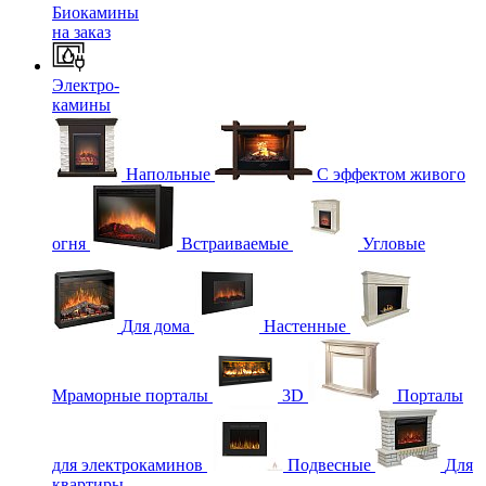
Биокамины
на заказ
Электро-
камины
Напольные
С эффектом живого
огня
Встраиваемые
Угловые
Для дома
Настенные
Мраморные порталы
3D
Порталы
для электрокаминов
Подвесные
Для
квартиры