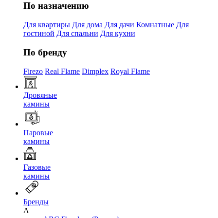
По назначению
Для квартиры
Для дома
Для дачи
Комнатные
Для
гостиной
Для спальни
Для кухни
По бренду
Firezo
Real Flame
Dimplex
Royal Flame
Дровяные
камины
Паровые
камины
Газовые
камины
Бренды
A