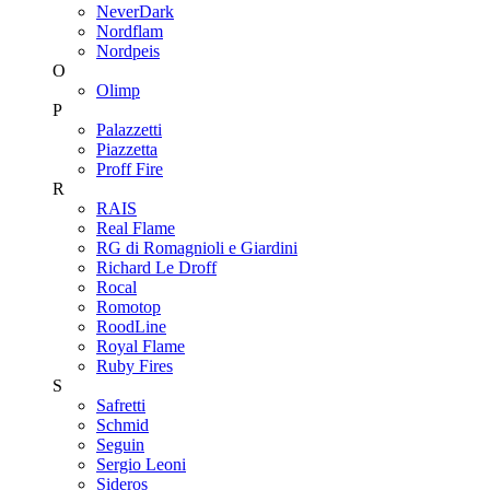
NeverDark
Nordflam
Nordpeis
O
Olimp
P
Palazzetti
Piazzetta
Proff Fire
R
RAIS
Real Flame
RG di Romagnioli e Giardini
Richard Le Droff
Rocal
Romotop
RoodLine
Royal Flame
Ruby Fires
S
Safretti
Schmid
Seguin
Sergio Leoni
Sideros