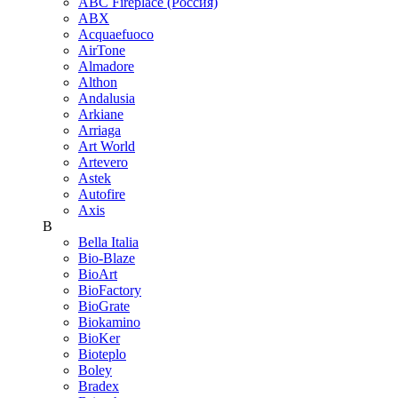
ABC Fireplace (Россия)
ABX
Acquaefuoco
AirTone
Almadore
Althon
Andalusia
Arkiane
Arriaga
Art World
Artevero
Astek
Autofire
Axis
B
Bella Italia
Bio-Blaze
BioArt
BioFactory
BioGrate
Biokamino
BioKer
Bioteplo
Boley
Bradex