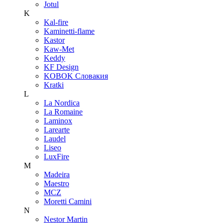
Jotul
K
Kal-fire
Kaminetti-flame
Kastor
Kaw-Met
Keddy
KF Design
KOBOK Словакия
Kratki
L
La Nordica
La Romaine
Laminox
Larearte
Laudel
Liseo
LuxFire
M
Madeira
Maestro
MCZ
Moretti Camini
N
Nestor Martin