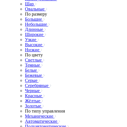
Шар
Овальные
По размеру
Большие
Небольшие
Длинные
Широкие
Узкие
Высокие
Низкие
По цвету
Светлые
Темные
Белые
Бежевые
Серые
Серебряные
Черные
Красные
Жёлтые
Золотые
По типу управления
Механические
Автоматические
Полуавтоматические