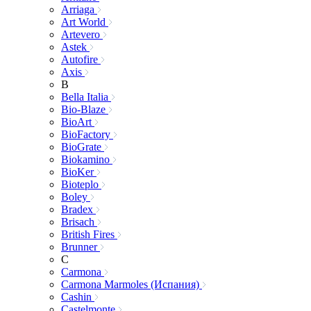
Arriaga
Art World
Artevero
Astek
Autofire
Axis
B
Bella Italia
Bio-Blaze
BioArt
BioFactory
BioGrate
Biokamino
BioKer
Bioteplo
Boley
Bradex
Brisach
British Fires
Brunner
C
Carmona
Carmona Marmoles (Испания)
Cashin
Castelmonte