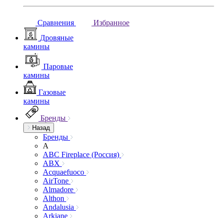
Сравнения
Избранное
Дровяные
камины
Паровые
камины
Газовые
камины
Бренды
Назад
Бренды
A
ABC Fireplace (Россия)
ABX
Acquaefuoco
AirTone
Almadore
Althon
Andalusia
Arkiane