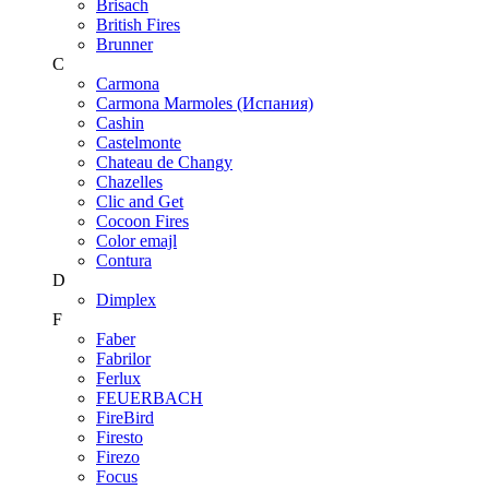
Brisach
British Fires
Brunner
C
Carmona
Carmona Marmoles (Испания)
Cashin
Castelmonte
Chateau de Changy
Chazelles
Clic and Get
Cocoon Fires
Color emajl
Contura
D
Dimplex
F
Faber
Fabrilor
Ferlux
FEUERBACH
FireBird
Firesto
Firezo
Focus