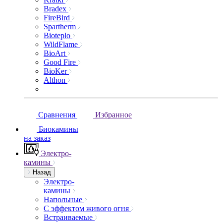
Bradex
FireBird
Spartherm
Bioteplo
WildFlame
BioArt
Good Fire
BioKer
Althon
Сравнения
Избранное
Биокамины
на заказ
Электро-
камины
Назад
Электро-
камины
Напольные
С эффектом живого огня
Встраиваемые