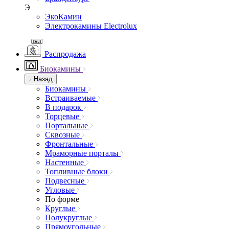
Э
ЭкоКамин
Электрокамины Electrolux
Распродажа
Биокамины
Назад
Биокамины
Встраиваемые
В подарок
Торцевые
Портальные
Сквозные
Фронтальные
Мраморные порталы
Настенные
Топливные блоки
Подвесные
Угловые
По форме
Круглые
Полукруглые
Прямоугольные