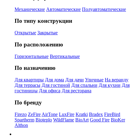
Механические
Автоматические
Полуавтоматические
По типу конструкции
Открытые
Закрытые
По расположению
Горизонтальные
Вертикальные
По назначению
Для квартиры
Для дома
Для дачи
Уличные
На веранду
Для террасы
Для гостиной
Для спальни
Для кухни
Для
гостиницы
Для офиса
Для ресторана
По бренду
Firezo
ZeFire
AirTone
LuxFire
Kratki
Bradex
FireBird
Spartherm
Bioteplo
WildFlame
BioArt
Good Fire
BioKer
Althon