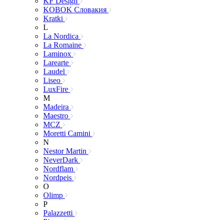
KF Design
KOBOK Словакия
Kratki
L
La Nordica
La Romaine
Laminox
Larearte
Laudel
Liseo
LuxFire
M
Madeira
Maestro
MCZ
Moretti Camini
N
Nestor Martin
NeverDark
Nordflam
Nordpeis
O
Olimp
P
Palazzetti