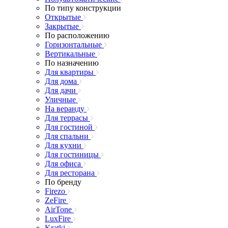
По типу конструкции
Открытые
Закрытые
По расположению
Горизонтальные
Вертикальные
По назначению
Для квартиры
Для дома
Для дачи
Уличные
На веранду
Для террасы
Для гостиной
Для спальни
Для кухни
Для гостиницы
Для офиса
Для ресторана
По бренду
Firezo
ZeFire
AirTone
LuxFire
Kratki