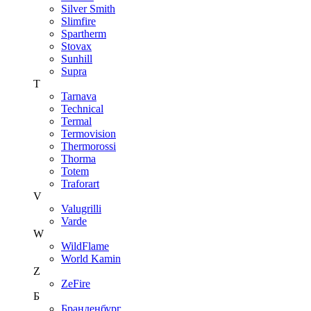
Silver Smith
Slimfire
Spartherm
Stovax
Sunhill
Supra
T
Tarnava
Technical
Termal
Termovision
Thermorossi
Thorma
Totem
Traforart
V
Valugrilli
Varde
W
WildFlame
World Kamin
Z
ZeFire
Б
Бранденбург