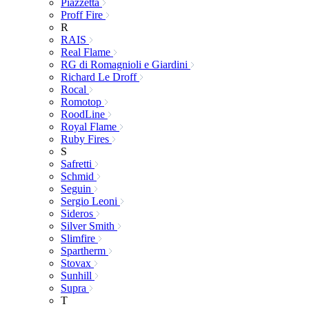
Piazzetta
Proff Fire
R
RAIS
Real Flame
RG di Romagnioli e Giardini
Richard Le Droff
Rocal
Romotop
RoodLine
Royal Flame
Ruby Fires
S
Safretti
Schmid
Seguin
Sergio Leoni
Sideros
Silver Smith
Slimfire
Spartherm
Stovax
Sunhill
Supra
T