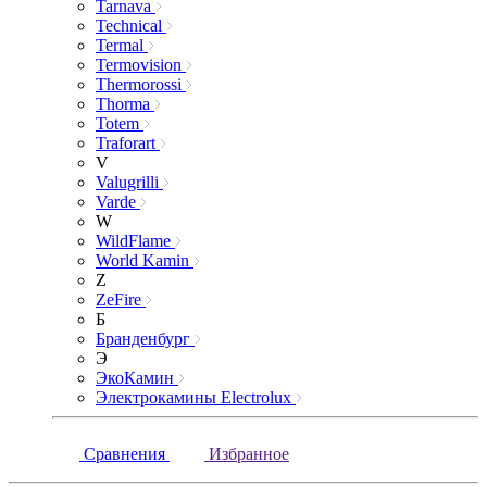
Tarnava
Technical
Termal
Termovision
Thermorossi
Thorma
Totem
Traforart
V
Valugrilli
Varde
W
WildFlame
World Kamin
Z
ZeFire
Б
Бранденбург
Э
ЭкоКамин
Электрокамины Electrolux
Сравнения
Избранное