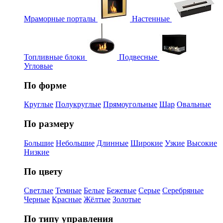
Мраморные порталы
Настенные
Топливные блоки
Подвесные
Угловые
По форме
Круглые
Полукруглые
Прямоугольные
Шар
Овальные
По размеру
Большие
Небольшие
Длинные
Широкие
Узкие
Высокие
Низкие
По цвету
Светлые
Темные
Белые
Бежевые
Серые
Серебряные
Черные
Красные
Жёлтые
Золотые
По типу управления