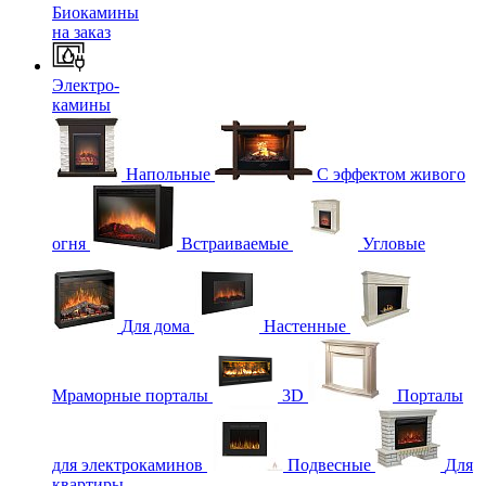
Биокамины
на заказ
Электро-
камины
Напольные
С эффектом живого
огня
Встраиваемые
Угловые
Для дома
Настенные
Мраморные порталы
3D
Порталы
для электрокаминов
Подвесные
Для
квартиры