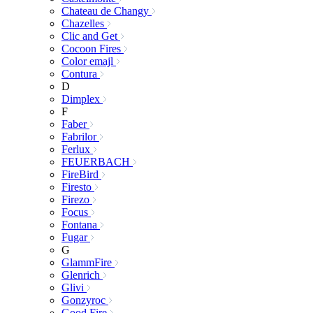
Chateau de Changy
Chazelles
Clic and Get
Cocoon Fires
Color emajl
Contura
D
Dimplex
F
Faber
Fabrilor
Ferlux
FEUERBACH
FireBird
Firesto
Firezo
Focus
Fontana
Fugar
G
GlammFire
Glenrich
Glivi
Gonzyroc
Good Fire