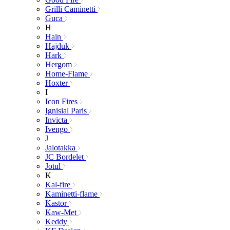
Grilli Caminetti
Guca
H
Hain
Hajduk
Hark
Hergom
Home-Flame
Hoxter
I
Icon Fires
Ignisial Paris
Invicta
Ivengo
J
Jalotakka
JC Bordelet
Jotul
K
Kal-fire
Kaminetti-flame
Kastor
Kaw-Met
Keddy