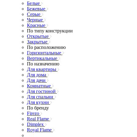
Белые
Бежевые
Серые
Черные
Красные
По типу конструкции
Открытые
Закрытые
По расположению
Горизонтальные
Вертикальные
По назначению
Для квартиры
Для дома
Для дачи
Комнатные
Для гостиной
Для спальни
Для кухни
По бренду
Firezo
Real Flame
Dimplex
Royal Flame