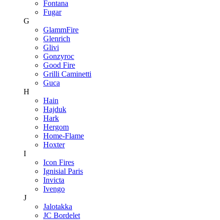
Fontana
Fugar
G
GlammFire
Glenrich
Glivi
Gonzyroc
Good Fire
Grilli Caminetti
Guca
H
Hain
Hajduk
Hark
Hergom
Home-Flame
Hoxter
I
Icon Fires
Ignisial Paris
Invicta
Ivengo
J
Jalotakka
JC Bordelet