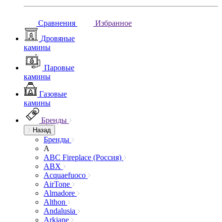
Сравнения
Избранное
Дровяные
камины
Паровые
камины
Газовые
камины
Бренды
Назад
Бренды
A
ABC Fireplace (Россия)
ABX
Acquaefuoco
AirTone
Almadore
Althon
Andalusia
Arkiane