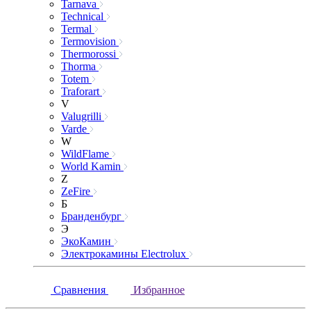
Tarnava
Technical
Termal
Termovision
Thermorossi
Thorma
Totem
Traforart
V
Valugrilli
Varde
W
WildFlame
World Kamin
Z
ZeFire
Б
Бранденбург
Э
ЭкоКамин
Электрокамины Electrolux
Сравнения
Избранное