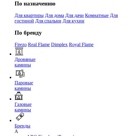
По назначению
Для квартиры
Для дома
Для дачи
Комнатные
Для
гостиной
Для спальни
Для кухни
По бренду
Firezo
Real Flame
Dimplex
Royal Flame
Дровяные
камины
Паровые
камины
Газовые
камины
Бренды
A