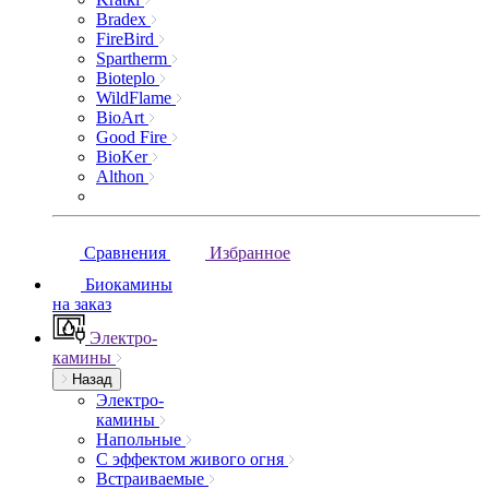
Bradex
FireBird
Spartherm
Bioteplo
WildFlame
BioArt
Good Fire
BioKer
Althon
Сравнения
Избранное
Биокамины
на заказ
Электро-
камины
Назад
Электро-
камины
Напольные
С эффектом живого огня
Встраиваемые