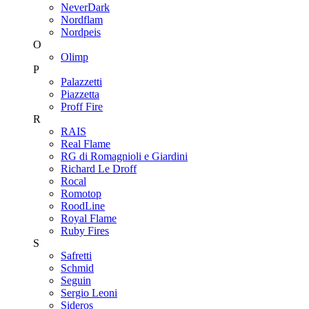
NeverDark
Nordflam
Nordpeis
O
Olimp
P
Palazzetti
Piazzetta
Proff Fire
R
RAIS
Real Flame
RG di Romagnioli e Giardini
Richard Le Droff
Rocal
Romotop
RoodLine
Royal Flame
Ruby Fires
S
Safretti
Schmid
Seguin
Sergio Leoni
Sideros