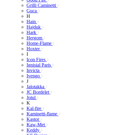
Grilli Caminetti
Guca
H
Hain
Hajduk
Hark
Hergom
Home-Flame
Hoxter
I
Icon Fires
Ignisial Paris
Invicta
Ivengo
J
Jalotakka
JC Bordelet
Jotul
K
Kal-fire
Kaminetti-flame
Kastor
Kaw-Met
Keddy