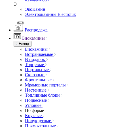
Э
ЭкоКамин
Электрокамины Electrolux
Распродажа
Биокамины
Назад
Биокамины
Встраиваемые
В подарок
Торцевые
Портальные
Сквозные
Фронтальные
Мраморные порталы
Настенные
Топливные блоки
Подвесные
Угловые
По форме
Круглые
Полукруглые
Прямоугольные