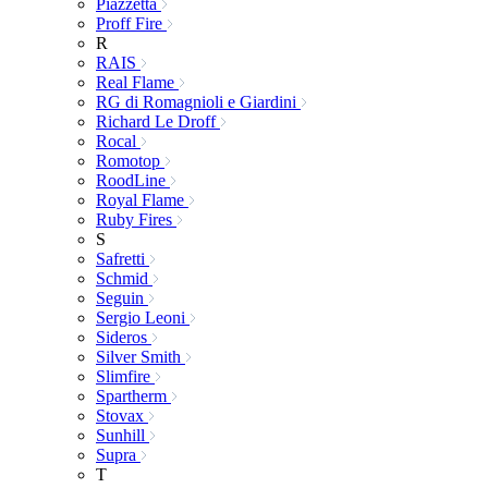
Piazzetta
Proff Fire
R
RAIS
Real Flame
RG di Romagnioli e Giardini
Richard Le Droff
Rocal
Romotop
RoodLine
Royal Flame
Ruby Fires
S
Safretti
Schmid
Seguin
Sergio Leoni
Sideros
Silver Smith
Slimfire
Spartherm
Stovax
Sunhill
Supra
T