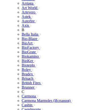
Arriaga
Art World
Artevero
Astek
Autofire
Axis
B
Bella Italia
Bio-Blaze
BioArt
BioFactory
BioGrate
Biokamino
BioKer
Bioteplo
Boley
Bradex
Brisach
British Fires
Brunner
C
Carmona
Carmona Marmoles (Испания)
Cashin
Castelmonte