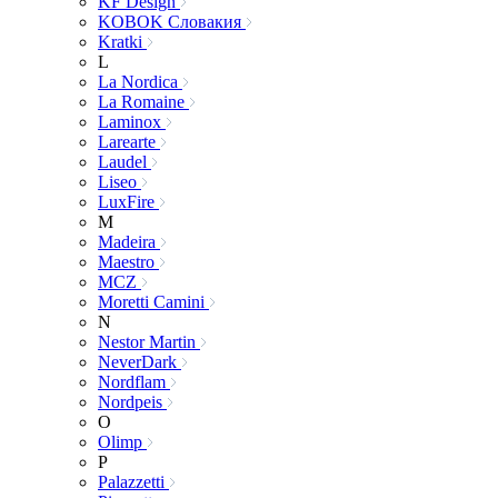
KF Design
KOBOK Словакия
Kratki
L
La Nordica
La Romaine
Laminox
Larearte
Laudel
Liseo
LuxFire
M
Madeira
Maestro
MCZ
Moretti Camini
N
Nestor Martin
NeverDark
Nordflam
Nordpeis
O
Olimp
P
Palazzetti