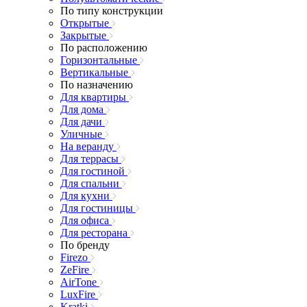
По типу конструкции
Открытые
Закрытые
По расположению
Горизонтальные
Вертикальные
По назначению
Для квартиры
Для дома
Для дачи
Уличные
На веранду
Для террасы
Для гостиной
Для спальни
Для кухни
Для гостиницы
Для офиса
Для ресторана
По бренду
Firezo
ZeFire
AirTone
LuxFire
Kratki