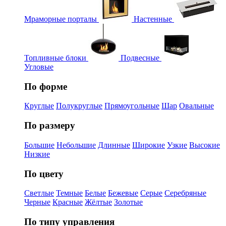
Мраморные порталы
Настенные
Топливные блоки
Подвесные
Угловые
По форме
Круглые
Полукруглые
Прямоугольные
Шар
Овальные
По размеру
Большие
Небольшие
Длинные
Широкие
Узкие
Высокие
Низкие
По цвету
Светлые
Темные
Белые
Бежевые
Серые
Серебряные
Черные
Красные
Жёлтые
Золотые
По типу управления