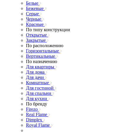
Белые
Бежевые
Серые
Черные
Красные
По типу конструкции
Открытые
Закрытые
По расположению
Горизонтальные
Вертикальные
По назначению
Для квартиры
Для дома
Для дачи
Комнатные
Для гостиной
Для спальни
Для кухни
По бренду
Firezo
Real Flame
Dimplex
Royal Flame