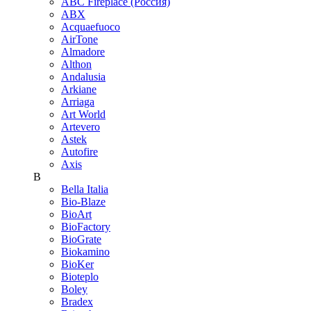
ABC Fireplace (Россия)
ABX
Acquaefuoco
AirTone
Almadore
Althon
Andalusia
Arkiane
Arriaga
Art World
Artevero
Astek
Autofire
Axis
B
Bella Italia
Bio-Blaze
BioArt
BioFactory
BioGrate
Biokamino
BioKer
Bioteplo
Boley
Bradex