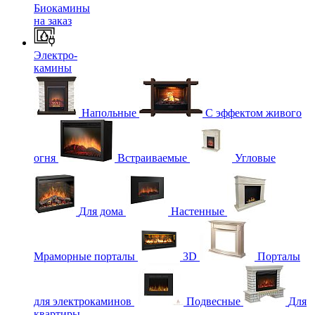
Биокамины
на заказ
Электро-
камины
Напольные
С эффектом живого
огня
Встраиваемые
Угловые
Для дома
Настенные
Мраморные порталы
3D
Порталы
для электрокаминов
Подвесные
Для
квартиры