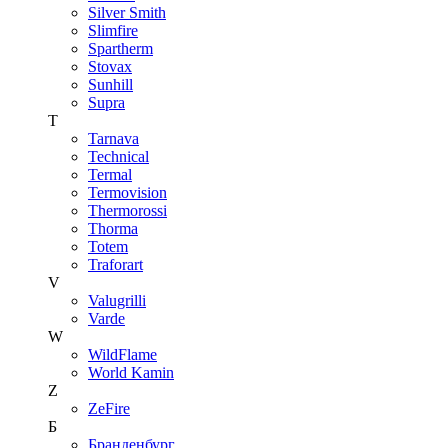
Silver Smith
Slimfire
Spartherm
Stovax
Sunhill
Supra
T
Tarnava
Technical
Termal
Termovision
Thermorossi
Thorma
Totem
Traforart
V
Valugrilli
Varde
W
WildFlame
World Kamin
Z
ZeFire
Б
Бранденбург