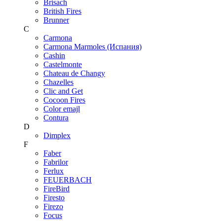
Brisach
British Fires
Brunner
C
Carmona
Carmona Marmoles (Испания)
Cashin
Castelmonte
Chateau de Changy
Chazelles
Clic and Get
Cocoon Fires
Color emajl
Contura
D
Dimplex
F
Faber
Fabrilor
Ferlux
FEUERBACH
FireBird
Firesto
Firezo
Focus