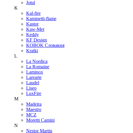
Jotul
K
Kal-fire
Kaminetti-flame
Kastor
Kaw-Met
Keddy
KF Design
KOBOK Словакия
Kratki
L
La Nordica
La Romaine
Laminox
Larearte
Laudel
Liseo
LuxFire
M
Madeira
Maestro
MCZ
Moretti Camini
N
Nestor Martin