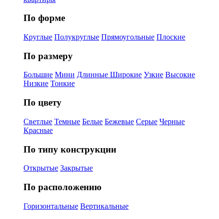
По форме
Круглые
Полукруглые
Прямоугольные
Плоские
По размеру
Большие
Мини
Длинные
Широкие
Узкие
Высокие
Низкие
Тонкие
По цвету
Светлые
Темные
Белые
Бежевые
Серые
Черные
Красные
По типу конструкции
Открытые
Закрытые
По расположению
Горизонтальные
Вертикальные