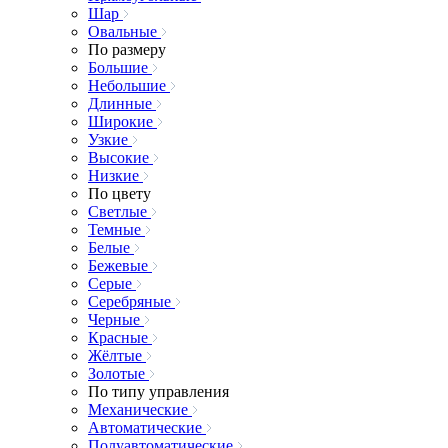
Шар
Овальные
По размеру
Большие
Небольшие
Длинные
Широкие
Узкие
Высокие
Низкие
По цвету
Светлые
Темные
Белые
Бежевые
Серые
Серебряные
Черные
Красные
Жёлтые
Золотые
По типу управления
Механические
Автоматические
Полуавтоматические