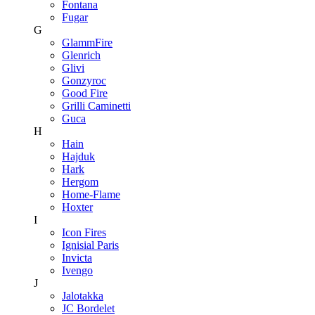
Fontana
Fugar
G
GlammFire
Glenrich
Glivi
Gonzyroc
Good Fire
Grilli Caminetti
Guca
H
Hain
Hajduk
Hark
Hergom
Home-Flame
Hoxter
I
Icon Fires
Ignisial Paris
Invicta
Ivengo
J
Jalotakka
JC Bordelet