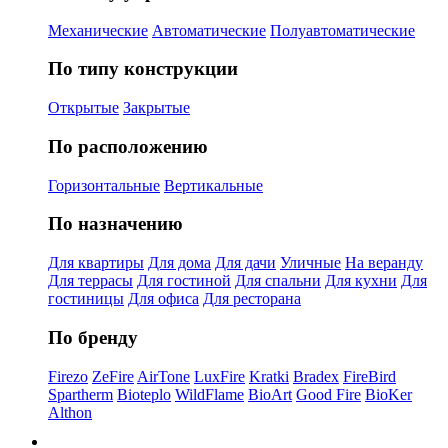
Механические
Автоматические
Полуавтоматические
По типу конструкции
Открытые
Закрытые
По расположению
Горизонтальные
Вертикальные
По назначению
Для квартиры
Для дома
Для дачи
Уличные
На веранду
Для террасы
Для гостиной
Для спальни
Для кухни
Для
гостиницы
Для офиса
Для ресторана
По бренду
Firezo
ZeFire
AirTone
LuxFire
Kratki
Bradex
FireBird
Spartherm
Bioteplo
WildFlame
BioArt
Good Fire
BioKer
Althon