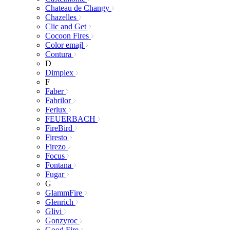
Chateau de Changy
Chazelles
Clic and Get
Cocoon Fires
Color emajl
Contura
D
Dimplex
F
Faber
Fabrilor
Ferlux
FEUERBACH
FireBird
Firesto
Firezo
Focus
Fontana
Fugar
G
GlammFire
Glenrich
Glivi
Gonzyroc
Good Fire