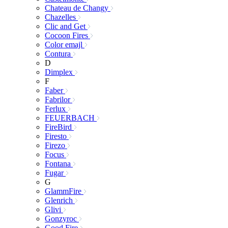
Chateau de Changy
Chazelles
Clic and Get
Cocoon Fires
Color emajl
Contura
D
Dimplex
F
Faber
Fabrilor
Ferlux
FEUERBACH
FireBird
Firesto
Firezo
Focus
Fontana
Fugar
G
GlammFire
Glenrich
Glivi
Gonzyroc
Good Fire