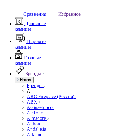
Сравнения
Избранное
Дровяные
камины
Паровые
камины
Газовые
камины
Бренды
Назад
Бренды
A
ABC Fireplace (Россия)
ABX
Acquaefuoco
AirTone
Almadore
Althon
Andalusia
Arkiane