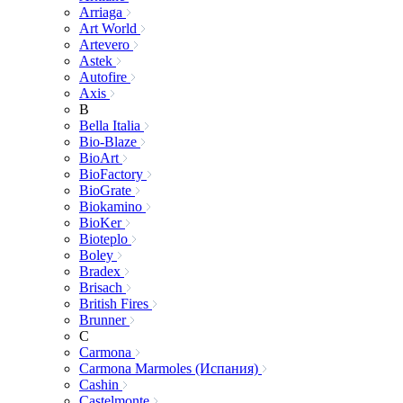
Arriaga
Art World
Artevero
Astek
Autofire
Axis
B
Bella Italia
Bio-Blaze
BioArt
BioFactory
BioGrate
Biokamino
BioKer
Bioteplo
Boley
Bradex
Brisach
British Fires
Brunner
C
Carmona
Carmona Marmoles (Испания)
Cashin
Castelmonte