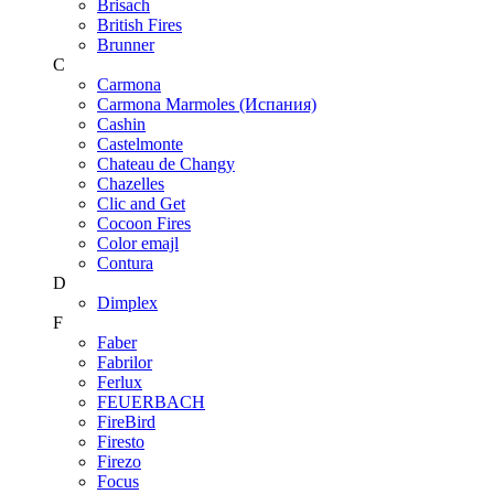
Brisach
British Fires
Brunner
C
Carmona
Carmona Marmoles (Испания)
Cashin
Castelmonte
Chateau de Changy
Chazelles
Clic and Get
Cocoon Fires
Color emajl
Contura
D
Dimplex
F
Faber
Fabrilor
Ferlux
FEUERBACH
FireBird
Firesto
Firezo
Focus