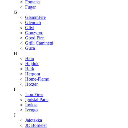
Fontana
Fugar
G
GlammFire
Glenrich
Glivi
Gonzyroc
Good Fire
Grilli Caminetti
Guca
H
Hain
Hajduk
Hark
Hergom
Home-Flame
Hoxter
I
Icon Fires
Ignisial Paris
Invicta
Ivengo
J
Jalotakka
JC Bordelet