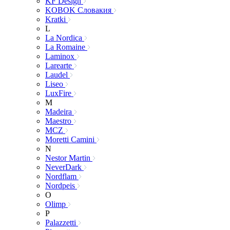
KF Design
KOBOK Словакия
Kratki
L
La Nordica
La Romaine
Laminox
Larearte
Laudel
Liseo
LuxFire
M
Madeira
Maestro
MCZ
Moretti Camini
N
Nestor Martin
NeverDark
Nordflam
Nordpeis
O
Olimp
P
Palazzetti