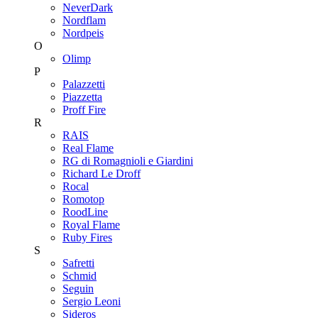
NeverDark
Nordflam
Nordpeis
O
Olimp
P
Palazzetti
Piazzetta
Proff Fire
R
RAIS
Real Flame
RG di Romagnioli e Giardini
Richard Le Droff
Rocal
Romotop
RoodLine
Royal Flame
Ruby Fires
S
Safretti
Schmid
Seguin
Sergio Leoni
Sideros