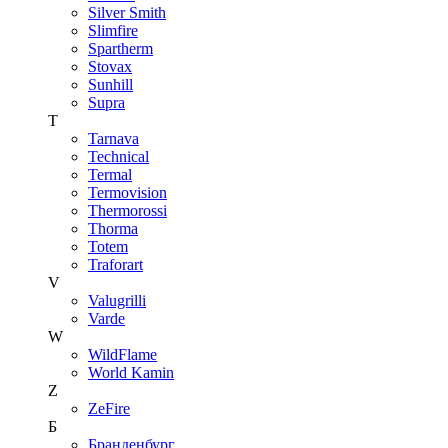
Silver Smith
Slimfire
Spartherm
Stovax
Sunhill
Supra
T
Tarnava
Technical
Termal
Termovision
Thermorossi
Thorma
Totem
Traforart
V
Valugrilli
Varde
W
WildFlame
World Kamin
Z
ZeFire
Б
Бранденбург