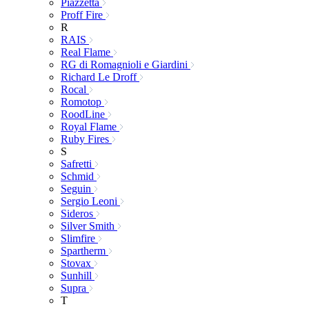
Piazzetta
Proff Fire
R
RAIS
Real Flame
RG di Romagnioli e Giardini
Richard Le Droff
Rocal
Romotop
RoodLine
Royal Flame
Ruby Fires
S
Safretti
Schmid
Seguin
Sergio Leoni
Sideros
Silver Smith
Slimfire
Spartherm
Stovax
Sunhill
Supra
T