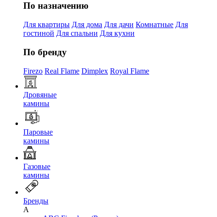
По назначению
Для квартиры
Для дома
Для дачи
Комнатные
Для
гостиной
Для спальни
Для кухни
По бренду
Firezo
Real Flame
Dimplex
Royal Flame
Дровяные
камины
Паровые
камины
Газовые
камины
Бренды
A