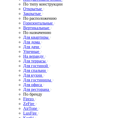
По типу конструкции
Открытые
Закрытые
По расположению
Горизонтальные
Вертикальные
По назначению
Для квартиры
Для дома
Для дачи
Уличные
На веранду
Для террасы
Для гостиной
Для спальни
Для кухни
Для гостиницы
Для офиса
Для ресторана
По бренду
Firezo
ZeFire
AirTone
LuxFire
Kratki