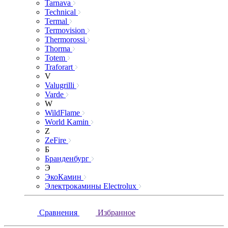
Tarnava
Technical
Termal
Termovision
Thermorossi
Thorma
Totem
Traforart
V
Valugrilli
Varde
W
WildFlame
World Kamin
Z
ZeFire
Б
Бранденбург
Э
ЭкоКамин
Электрокамины Electrolux
Сравнения
Избранное