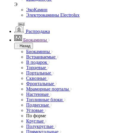
Э
ЭкоКамин
Электрокамины Electrolux
Распродажа
Биокамины
Назад
Биокамины
Встраиваемые
В подарок
Торцевые
Портальные
Сквозные
Фронтальные
Мраморные порталы
Настенные
Топливные блоки
Подвесные
Угловые
По форме
Круглые
Полукруглые
Прямоугольные