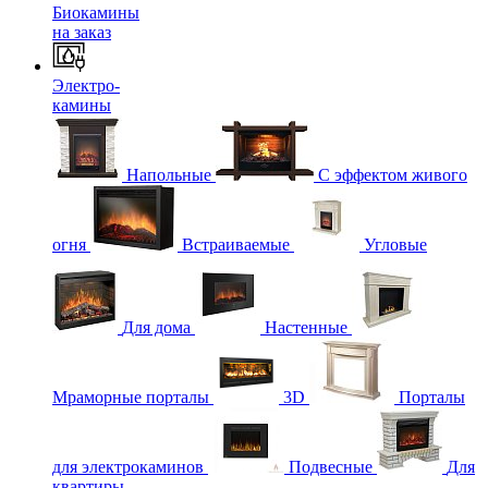
Биокамины
на заказ
Электро-
камины
Напольные
С эффектом живого
огня
Встраиваемые
Угловые
Для дома
Настенные
Мраморные порталы
3D
Порталы
для электрокаминов
Подвесные
Для
квартиры