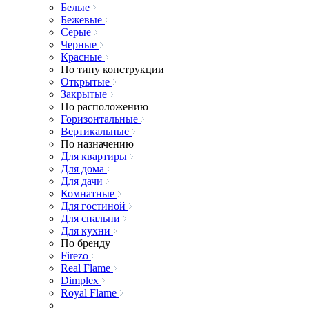
Белые
Бежевые
Серые
Черные
Красные
По типу конструкции
Открытые
Закрытые
По расположению
Горизонтальные
Вертикальные
По назначению
Для квартиры
Для дома
Для дачи
Комнатные
Для гостиной
Для спальни
Для кухни
По бренду
Firezo
Real Flame
Dimplex
Royal Flame