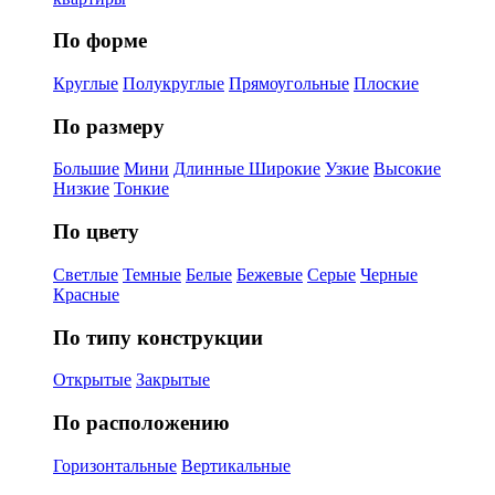
По форме
Круглые
Полукруглые
Прямоугольные
Плоские
По размеру
Большие
Мини
Длинные
Широкие
Узкие
Высокие
Низкие
Тонкие
По цвету
Светлые
Темные
Белые
Бежевые
Серые
Черные
Красные
По типу конструкции
Открытые
Закрытые
По расположению
Горизонтальные
Вертикальные