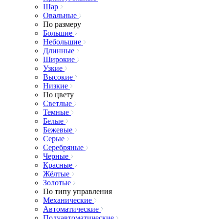
Шар
Овальные
По размеру
Большие
Небольшие
Длинные
Широкие
Узкие
Высокие
Низкие
По цвету
Светлые
Темные
Белые
Бежевые
Серые
Серебряные
Черные
Красные
Жёлтые
Золотые
По типу управления
Механические
Автоматические
Полуавтоматические