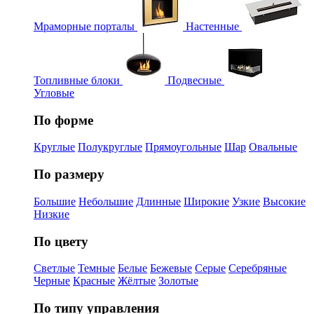
Мраморные порталы
Настенные
Топливные блоки
Подвесные
Угловые
По форме
Круглые
Полукруглые
Прямоугольные
Шар
Овальные
По размеру
Большие
Небольшие
Длинные
Широкие
Узкие
Высокие
Низкие
По цвету
Светлые
Темные
Белые
Бежевые
Серые
Серебряные
Черные
Красные
Жёлтые
Золотые
По типу управления