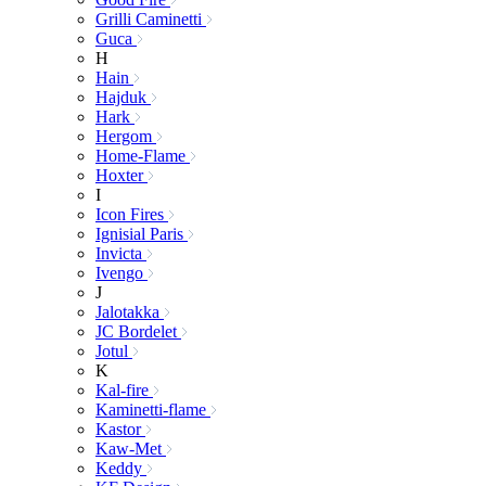
Grilli Caminetti
Guca
H
Hain
Hajduk
Hark
Hergom
Home-Flame
Hoxter
I
Icon Fires
Ignisial Paris
Invicta
Ivengo
J
Jalotakka
JC Bordelet
Jotul
K
Kal-fire
Kaminetti-flame
Kastor
Kaw-Met
Keddy