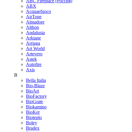
ABC Fireplace (Россия)
ABX
Acquaefuoco
AirTone
Almadore
Althon
Andalusia
Arkiane
Arriaga
Art World
Artevero
Astek
Autofire
Axis
B
Bella Italia
Bio-Blaze
BioArt
BioFactory
BioGrate
Biokamino
BioKer
Bioteplo
Boley
Bradex