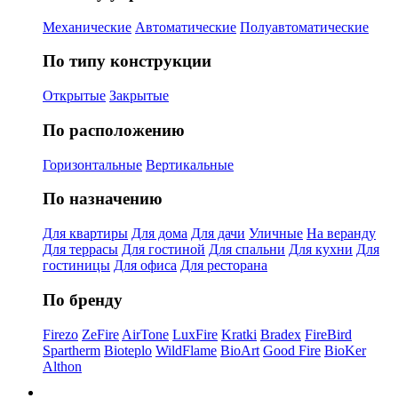
Механические
Автоматические
Полуавтоматические
По типу конструкции
Открытые
Закрытые
По расположению
Горизонтальные
Вертикальные
По назначению
Для квартиры
Для дома
Для дачи
Уличные
На веранду
Для террасы
Для гостиной
Для спальни
Для кухни
Для
гостиницы
Для офиса
Для ресторана
По бренду
Firezo
ZeFire
AirTone
LuxFire
Kratki
Bradex
FireBird
Spartherm
Bioteplo
WildFlame
BioArt
Good Fire
BioKer
Althon