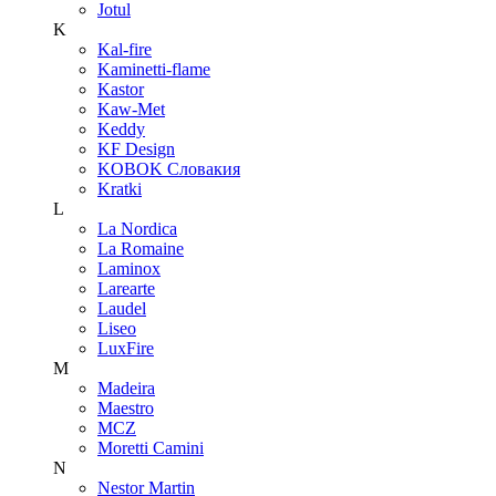
Jotul
K
Kal-fire
Kaminetti-flame
Kastor
Kaw-Met
Keddy
KF Design
KOBOK Словакия
Kratki
L
La Nordica
La Romaine
Laminox
Larearte
Laudel
Liseo
LuxFire
M
Madeira
Maestro
MCZ
Moretti Camini
N
Nestor Martin