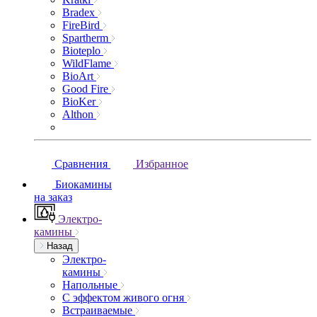
Bradex
FireBird
Spartherm
Bioteplo
WildFlame
BioArt
Good Fire
BioKer
Althon
Сравнения
Избранное
Биокамины
на заказ
Электро-
камины
Назад
Электро-
камины
Напольные
С эффектом живого огня
Встраиваемые