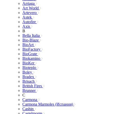
Arriaga
Art World
Artevero
Astek
Autofire
Axis
B
Bella Italia
Bio-Blaze
BioArt
BioFactory
BioGrate
Biokamino
BioKer
Bioteplo
Boley
Bradex
Brisach
British Fires
Brunner
C
Carmona
Carmona Marmoles (Испания)
Cashin
Castelmonte