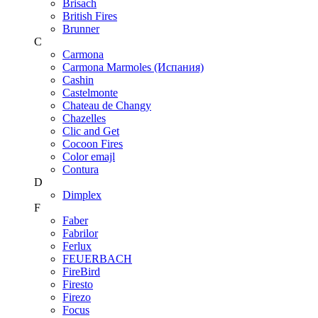
Brisach
British Fires
Brunner
C
Carmona
Carmona Marmoles (Испания)
Cashin
Castelmonte
Chateau de Changy
Chazelles
Clic and Get
Cocoon Fires
Color emajl
Contura
D
Dimplex
F
Faber
Fabrilor
Ferlux
FEUERBACH
FireBird
Firesto
Firezo
Focus