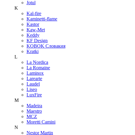
Jotul
K
Kal-fire
Kaminetti-flame
Kastor
Kaw-Met
Keddy
KF Design
KOBOK Словакия
Kratki
L
La Nordica
La Romaine
Laminox
Larearte
Laudel
Liseo
LuxFire
M
Madeira
Maestro
MCZ
Moretti Camini
N
Nestor Martin