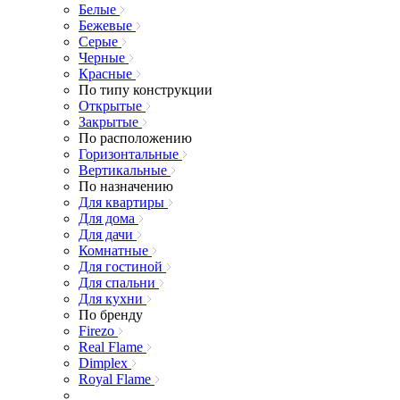
Белые
Бежевые
Серые
Черные
Красные
По типу конструкции
Открытые
Закрытые
По расположению
Горизонтальные
Вертикальные
По назначению
Для квартиры
Для дома
Для дачи
Комнатные
Для гостиной
Для спальни
Для кухни
По бренду
Firezo
Real Flame
Dimplex
Royal Flame