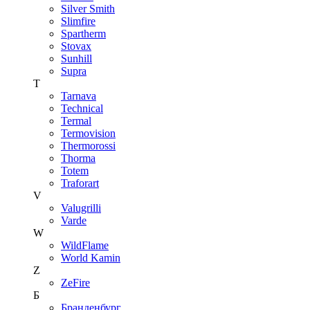
Silver Smith
Slimfire
Spartherm
Stovax
Sunhill
Supra
T
Tarnava
Technical
Termal
Termovision
Thermorossi
Thorma
Totem
Traforart
V
Valugrilli
Varde
W
WildFlame
World Kamin
Z
ZeFire
Б
Бранденбург