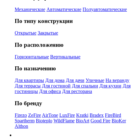
Механические
Автоматические
Полуавтоматические
По типу конструкции
Открытые
Закрытые
По расположению
Горизонтальные
Вертикальные
По назначению
Для квартиры
Для дома
Для дачи
Уличные
На веранду
Для террасы
Для гостиной
Для спальни
Для кухни
Для
гостиницы
Для офиса
Для ресторана
По бренду
Firezo
ZeFire
AirTone
LuxFire
Kratki
Bradex
FireBird
Spartherm
Bioteplo
WildFlame
BioArt
Good Fire
BioKer
Althon