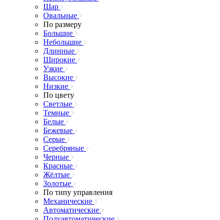
Шар
Овальные
По размеру
Большие
Небольшие
Длинные
Широкие
Узкие
Высокие
Низкие
По цвету
Светлые
Темные
Белые
Бежевые
Серые
Серебряные
Черные
Красные
Жёлтые
Золотые
По типу управления
Механические
Автоматические
Полуавтоматические