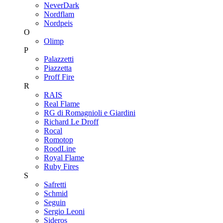
NeverDark
Nordflam
Nordpeis
O
Olimp
P
Palazzetti
Piazzetta
Proff Fire
R
RAIS
Real Flame
RG di Romagnioli e Giardini
Richard Le Droff
Rocal
Romotop
RoodLine
Royal Flame
Ruby Fires
S
Safretti
Schmid
Seguin
Sergio Leoni
Sideros