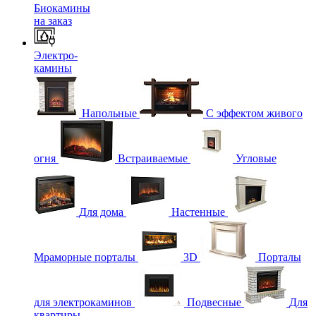
Биокамины
на заказ
Электро-
камины
Напольные
С эффектом живого
огня
Встраиваемые
Угловые
Для дома
Настенные
Мраморные порталы
3D
Порталы
для электрокаминов
Подвесные
Для
квартиры