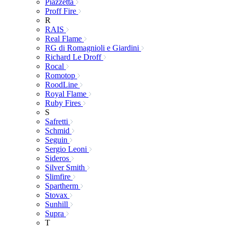
Piazzetta
Proff Fire
R
RAIS
Real Flame
RG di Romagnioli e Giardini
Richard Le Droff
Rocal
Romotop
RoodLine
Royal Flame
Ruby Fires
S
Safretti
Schmid
Seguin
Sergio Leoni
Sideros
Silver Smith
Slimfire
Spartherm
Stovax
Sunhill
Supra
T