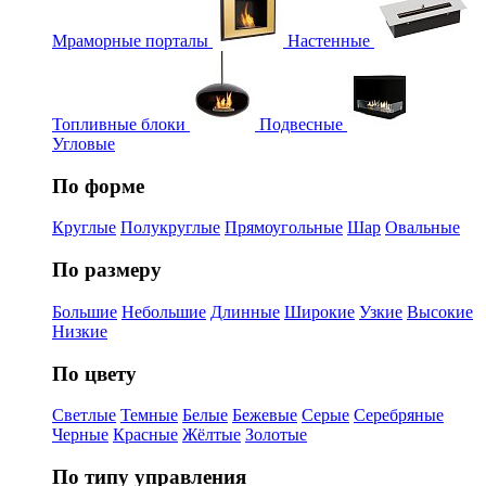
Мраморные порталы
Настенные
Топливные блоки
Подвесные
Угловые
По форме
Круглые
Полукруглые
Прямоугольные
Шар
Овальные
По размеру
Большие
Небольшие
Длинные
Широкие
Узкие
Высокие
Низкие
По цвету
Светлые
Темные
Белые
Бежевые
Серые
Серебряные
Черные
Красные
Жёлтые
Золотые
По типу управления