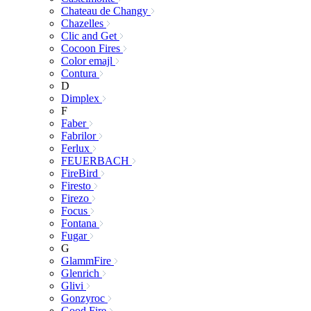
Chateau de Changy
Chazelles
Clic and Get
Cocoon Fires
Color emajl
Contura
D
Dimplex
F
Faber
Fabrilor
Ferlux
FEUERBACH
FireBird
Firesto
Firezo
Focus
Fontana
Fugar
G
GlammFire
Glenrich
Glivi
Gonzyroc
Good Fire