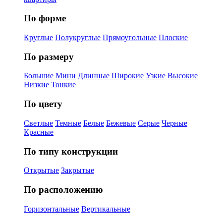
По форме
Круглые
Полукруглые
Прямоугольные
Плоские
По размеру
Большие
Мини
Длинные
Широкие
Узкие
Высокие
Низкие
Тонкие
По цвету
Светлые
Темные
Белые
Бежевые
Серые
Черные
Красные
По типу конструкции
Открытые
Закрытые
По расположению
Горизонтальные
Вертикальные