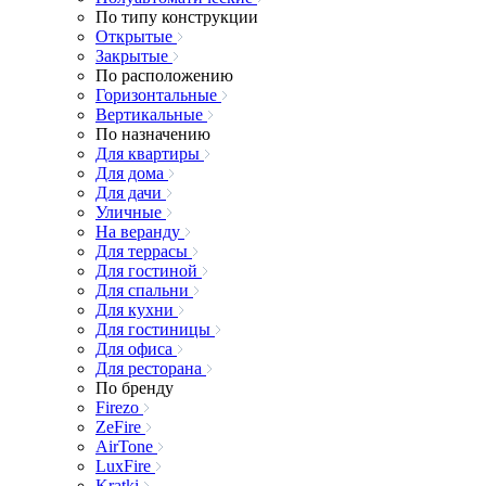
По типу конструкции
Открытые
Закрытые
По расположению
Горизонтальные
Вертикальные
По назначению
Для квартиры
Для дома
Для дачи
Уличные
На веранду
Для террасы
Для гостиной
Для спальни
Для кухни
Для гостиницы
Для офиса
Для ресторана
По бренду
Firezo
ZeFire
AirTone
LuxFire
Kratki