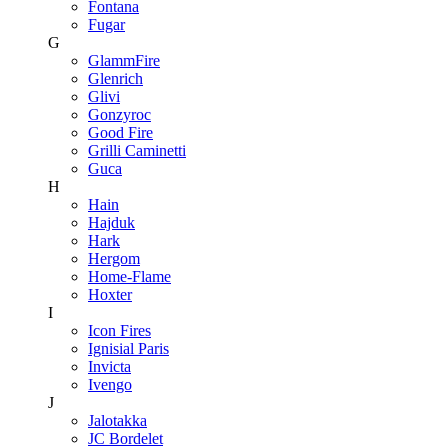
Fontana
Fugar
G
GlammFire
Glenrich
Glivi
Gonzyroc
Good Fire
Grilli Caminetti
Guca
H
Hain
Hajduk
Hark
Hergom
Home-Flame
Hoxter
I
Icon Fires
Ignisial Paris
Invicta
Ivengo
J
Jalotakka
JC Bordelet