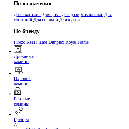
По назначению
Для квартиры
Для дома
Для дачи
Комнатные
Для
гостиной
Для спальни
Для кухни
По бренду
Firezo
Real Flame
Dimplex
Royal Flame
Дровяные
камины
Паровые
камины
Газовые
камины
Бренды
A