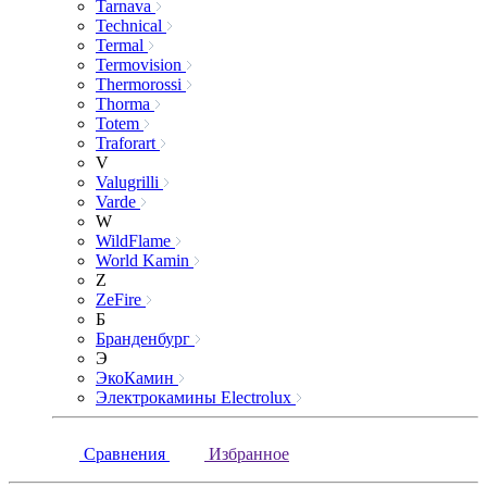
Tarnava
Technical
Termal
Termovision
Thermorossi
Thorma
Totem
Traforart
V
Valugrilli
Varde
W
WildFlame
World Kamin
Z
ZeFire
Б
Бранденбург
Э
ЭкоКамин
Электрокамины Electrolux
Сравнения
Избранное