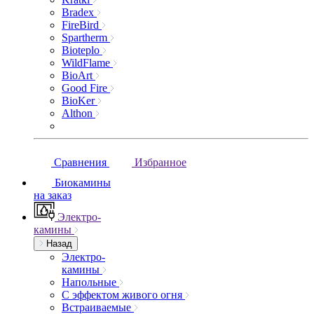
Bradex
FireBird
Spartherm
Bioteplo
WildFlame
BioArt
Good Fire
BioKer
Althon
Сравнения
Избранное
Биокамины
на заказ
Электро-
камины
Назад
Электро-
камины
Напольные
С эффектом живого огня
Встраиваемые