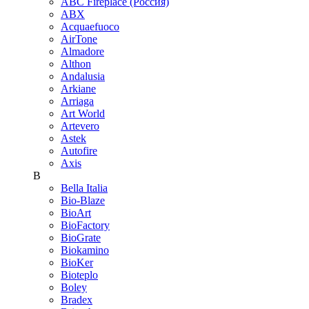
ABC Fireplace (Россия)
ABX
Acquaefuoco
AirTone
Almadore
Althon
Andalusia
Arkiane
Arriaga
Art World
Artevero
Astek
Autofire
Axis
B
Bella Italia
Bio-Blaze
BioArt
BioFactory
BioGrate
Biokamino
BioKer
Bioteplo
Boley
Bradex