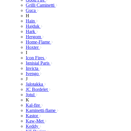
Grilli Caminetti
Guca
H
Hain
Hajduk
Hark
Hergom
Home-Flame
Hoxter
I
Icon Fires
Ignisial Paris
Invicta
Ivengo
J
Jalotakka
JC Bordelet
Jotul
K
Kal-fire
Kaminetti-flame
Kastor
Kaw-Met
Keddy