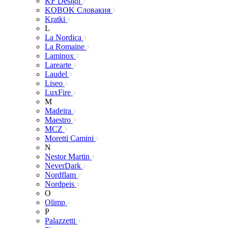
KF Design
KOBOK Словакия
Kratki
L
La Nordica
La Romaine
Laminox
Larearte
Laudel
Liseo
LuxFire
M
Madeira
Maestro
MCZ
Moretti Camini
N
Nestor Martin
NeverDark
Nordflam
Nordpeis
O
Olimp
P
Palazzetti