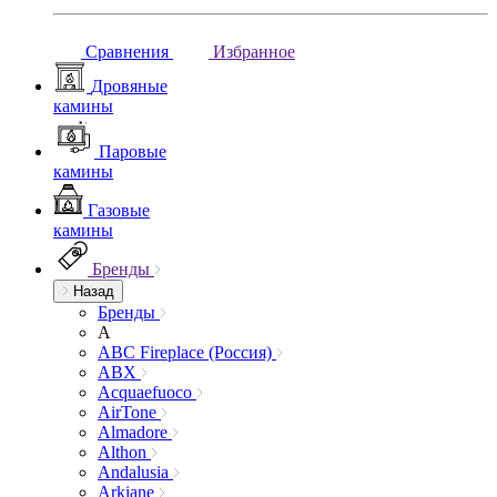
Сравнения
Избранное
Дровяные
камины
Паровые
камины
Газовые
камины
Бренды
Назад
Бренды
A
ABC Fireplace (Россия)
ABX
Acquaefuoco
AirTone
Almadore
Althon
Andalusia
Arkiane