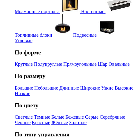
Мраморные порталы
Настенные
Топливные блоки
Подвесные
Угловые
По форме
Круглые
Полукруглые
Прямоугольные
Шар
Овальные
По размеру
Большие
Небольшие
Длинные
Широкие
Узкие
Высокие
Низкие
По цвету
Светлые
Темные
Белые
Бежевые
Серые
Серебряные
Черные
Красные
Жёлтые
Золотые
По типу управления