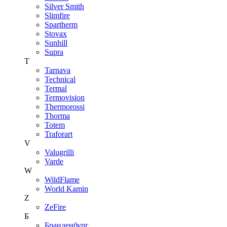
Silver Smith
Slimfire
Spartherm
Stovax
Sunhill
Supra
T
Tarnava
Technical
Termal
Termovision
Thermorossi
Thorma
Totem
Traforart
V
Valugrilli
Varde
W
WildFlame
World Kamin
Z
ZeFire
Б
Бранденбург