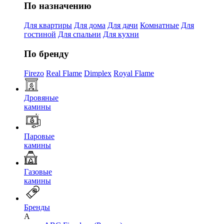
По назначению
Для квартиры
Для дома
Для дачи
Комнатные
Для
гостиной
Для спальни
Для кухни
По бренду
Firezo
Real Flame
Dimplex
Royal Flame
Дровяные
камины
Паровые
камины
Газовые
камины
Бренды
A