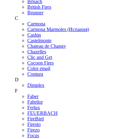
Brisach
British Fires
Brunner
C
Carmona
Carmona Marmoles (Испания)
Cashin
Castelmonte
Chateau de Changy
Chazelles
Clic and Get
Cocoon Fires
Color emajl
Contura
D
Dimplex
F
Faber
Fabrilor
Ferlux
FEUERBACH
FireBird
Firesto
Firezo
Focus