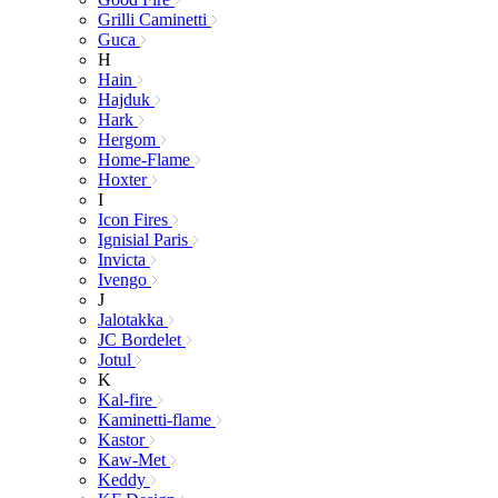
Grilli Caminetti
Guca
H
Hain
Hajduk
Hark
Hergom
Home-Flame
Hoxter
I
Icon Fires
Ignisial Paris
Invicta
Ivengo
J
Jalotakka
JC Bordelet
Jotul
K
Kal-fire
Kaminetti-flame
Kastor
Kaw-Met
Keddy