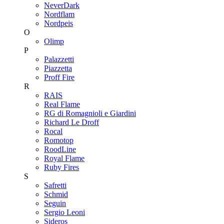
NeverDark
Nordflam
Nordpeis
O
Olimp
P
Palazzetti
Piazzetta
Proff Fire
R
RAIS
Real Flame
RG di Romagnioli e Giardini
Richard Le Droff
Rocal
Romotop
RoodLine
Royal Flame
Ruby Fires
S
Safretti
Schmid
Seguin
Sergio Leoni
Sideros