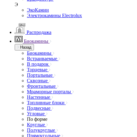
Э
ЭкоКамин
Электрокамины Electrolux
Распродажа
Биокамины
Назад
Биокамины
Встраиваемые
В подарок
Торцевые
Портальные
Сквозные
Фронтальные
Мраморные порталы
Настенные
Топливные блоки
Подвесные
Угловые
По форме
Круглые
Полукруглые
Прямоугольные