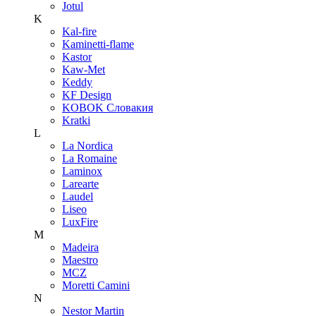
Jotul
K
Kal-fire
Kaminetti-flame
Kastor
Kaw-Met
Keddy
KF Design
KOBOK Словакия
Kratki
L
La Nordica
La Romaine
Laminox
Larearte
Laudel
Liseo
LuxFire
M
Madeira
Maestro
MCZ
Moretti Camini
N
Nestor Martin