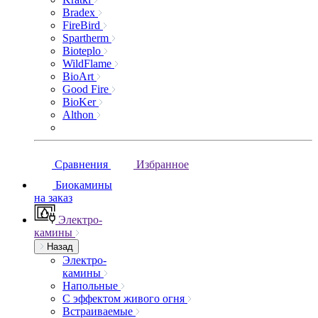
Bradex
FireBird
Spartherm
Bioteplo
WildFlame
BioArt
Good Fire
BioKer
Althon
Сравнения
Избранное
Биокамины
на заказ
Электро-
камины
Назад
Электро-
камины
Напольные
С эффектом живого огня
Встраиваемые