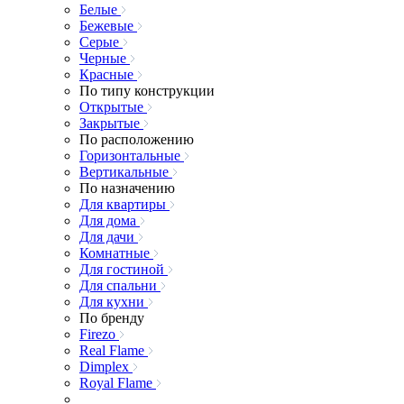
Белые
Бежевые
Серые
Черные
Красные
По типу конструкции
Открытые
Закрытые
По расположению
Горизонтальные
Вертикальные
По назначению
Для квартиры
Для дома
Для дачи
Комнатные
Для гостиной
Для спальни
Для кухни
По бренду
Firezo
Real Flame
Dimplex
Royal Flame