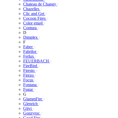
Chateau de Changy
Chazelles
Clic and Get
Cocoon Fires
Color emajl
Contura
D
Dimplex
F
Faber
Fabrilor
Ferlux
FEUERBACH
FireBird
Firesto
Firezo
Focus
Fontana
Fugar
G
GlammFire
Glenrich
Glivi
Gonzyroc
Good Fire