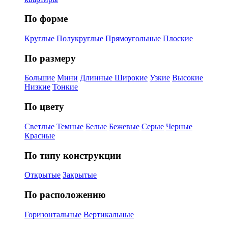
По форме
Круглые
Полукруглые
Прямоугольные
Плоские
По размеру
Большие
Мини
Длинные
Широкие
Узкие
Высокие
Низкие
Тонкие
По цвету
Светлые
Темные
Белые
Бежевые
Серые
Черные
Красные
По типу конструкции
Открытые
Закрытые
По расположению
Горизонтальные
Вертикальные