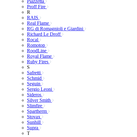
Piazzetta
Proff Fire
R
RAIS
Real Flame
RG di Romagnioli e Giardini
Richard Le Droff
Rocal
Romotop
RoodLine
Royal Flame
Ruby Fires
S
Safretti
Schmid
Seguin
Sergio Leoni
Sideros
Silver Smith
Slimfire
Spartherm
Stovax
Sunhill
Supra
T