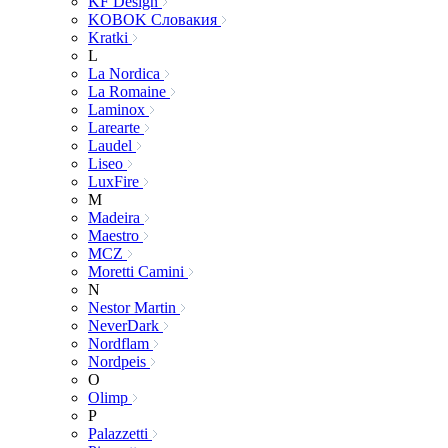
KF Design
KOBOK Словакия
Kratki
L
La Nordica
La Romaine
Laminox
Larearte
Laudel
Liseo
LuxFire
M
Madeira
Maestro
MCZ
Moretti Camini
N
Nestor Martin
NeverDark
Nordflam
Nordpeis
O
Olimp
P
Palazzetti