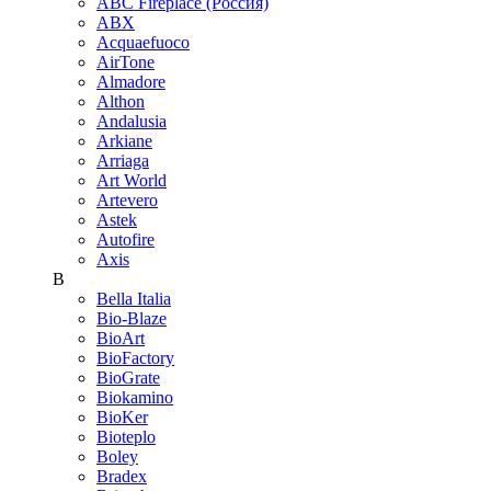
ABC Fireplace (Россия)
ABX
Acquaefuoco
AirTone
Almadore
Althon
Andalusia
Arkiane
Arriaga
Art World
Artevero
Astek
Autofire
Axis
B
Bella Italia
Bio-Blaze
BioArt
BioFactory
BioGrate
Biokamino
BioKer
Bioteplo
Boley
Bradex