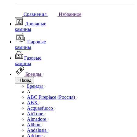
Сравнения
Избранное
Дровяные
камины
Паровые
камины
Газовые
камины
Бренды
Назад
Бренды
A
ABC Fireplace (Россия)
ABX
Acquaefuoco
AirTone
Almadore
Althon
Andalusia
Arkiane