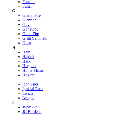
Fontana
Fugar
G
GlammFire
Glenrich
Glivi
Gonzyroc
Good Fire
Grilli Caminetti
Guca
H
Hain
Hajduk
Hark
Hergom
Home-Flame
Hoxter
I
Icon Fires
Ignisial Paris
Invicta
Ivengo
J
Jalotakka
JC Bordelet