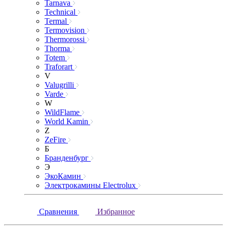
Tarnava
Technical
Termal
Termovision
Thermorossi
Thorma
Totem
Traforart
V
Valugrilli
Varde
W
WildFlame
World Kamin
Z
ZeFire
Б
Бранденбург
Э
ЭкоКамин
Электрокамины Electrolux
Сравнения
Избранное