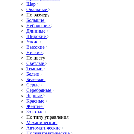
Шар
Овальные
По размеру
Большие
Небольшие
Длинные
Широкие
Узкие
Высокие
Низкие
По цвету
Светлые
Темные
Белые
Бежевые
Серые
Серебряные
Черные
Красные
Жёлтые
Золотые
По типу управления
Механические
Автоматические
Полуавтоматические