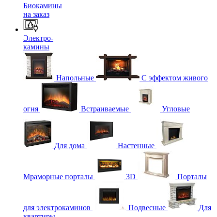
Биокамины
на заказ
Электро-
камины
Напольные
С эффектом живого
огня
Встраиваемые
Угловые
Для дома
Настенные
Мраморные порталы
3D
Порталы
для электрокаминов
Подвесные
Для
квартиры