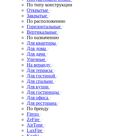
По типу конструкции
Открытые
Закрытые
По расположению
Горизонтальные
Вертикальные
По назначению
Для квартиры
Для дома
Для дачи
Уличные
На веранду
Для террасы
Для гостиной
Для спальни
Для кухни
Для гостиницы
Для офиса
Для ресторана
По бренду
Firezo
ZeFire
AirTone
LuxFire
Kratki