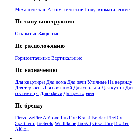
Механические
Автоматические
Полуавтоматические
По типу конструкции
Открытые
Закрытые
По расположению
Горизонтальные
Вертикальные
По назначению
Для квартиры
Для дома
Для дачи
Уличные
На веранду
Для террасы
Для гостиной
Для спальни
Для кухни
Для
гостиницы
Для офиса
Для ресторана
По бренду
Firezo
ZeFire
AirTone
LuxFire
Kratki
Bradex
FireBird
Spartherm
Bioteplo
WildFlame
BioArt
Good Fire
BioKer
Althon