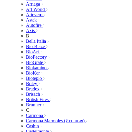
Arriaga
Art World
Artevero
Astek
Autofire
Axis
B
Bella Italia
Bio-Blaze
BioArt
BioFactory
BioGrate
Biokamino
BioKer
Bioteplo
Boley
Bradex
Brisach
British Fires
Brunner
C
Carmona
Carmona Marmoles (Испания)
Cashin
Castelmonte