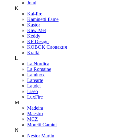
Jotul
K
Kal-fire
Kaminetti-flame
Kastor
Kaw-Met
Keddy
KF Design
KOBOK Словакия
Kratki
L
La Nordica
La Romaine
Laminox
Larearte
Laudel
Liseo
LuxFire
M
Madeira
Maestro
MCZ
Moretti Camini
N
Nestor Martin