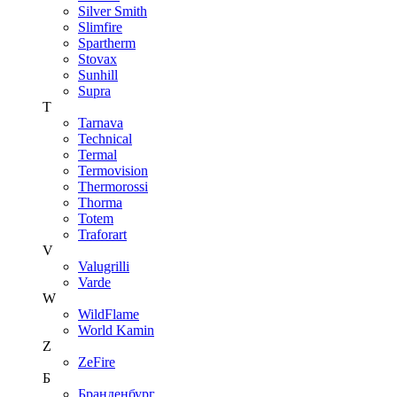
Silver Smith
Slimfire
Spartherm
Stovax
Sunhill
Supra
T
Tarnava
Technical
Termal
Termovision
Thermorossi
Thorma
Totem
Traforart
V
Valugrilli
Varde
W
WildFlame
World Kamin
Z
ZeFire
Б
Бранденбург