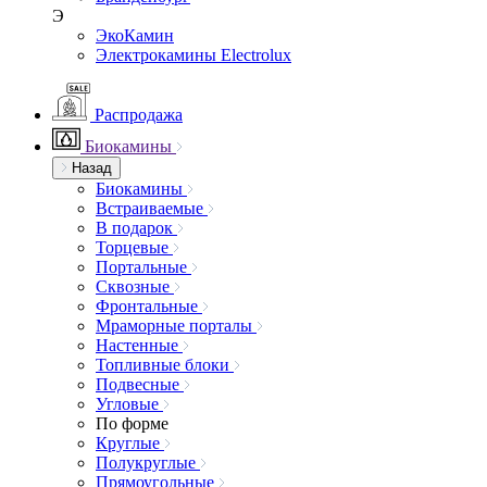
Э
ЭкоКамин
Электрокамины Electrolux
Распродажа
Биокамины
Назад
Биокамины
Встраиваемые
В подарок
Торцевые
Портальные
Сквозные
Фронтальные
Мраморные порталы
Настенные
Топливные блоки
Подвесные
Угловые
По форме
Круглые
Полукруглые
Прямоугольные