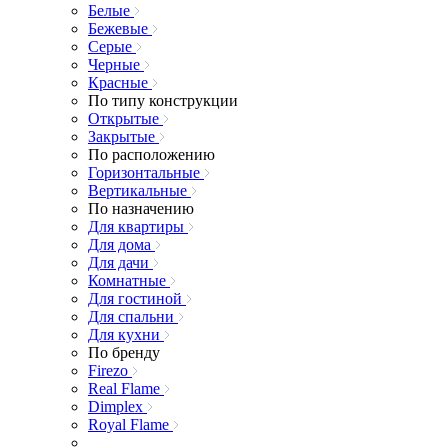
Белые
Бежевые
Серые
Черные
Красные
По типу конструкции
Открытые
Закрытые
По расположению
Горизонтальные
Вертикальные
По назначению
Для квартиры
Для дома
Для дачи
Комнатные
Для гостиной
Для спальни
Для кухни
По бренду
Firezo
Real Flame
Dimplex
Royal Flame