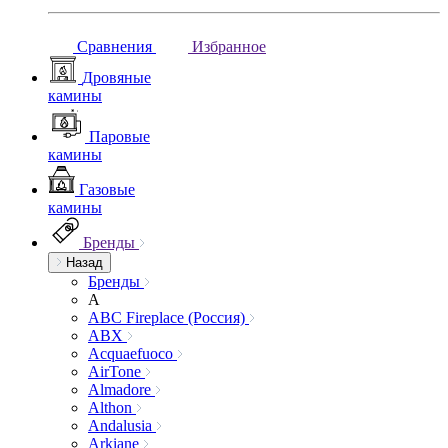
Сравнения
Избранное
Дровяные
камины
Паровые
камины
Газовые
камины
Бренды
Назад
Бренды
A
ABC Fireplace (Россия)
ABX
Acquaefuoco
AirTone
Almadore
Althon
Andalusia
Arkiane