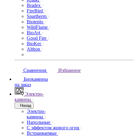
Bradex
FireBird
Spartherm
Bioteplo
WildFlame
BioArt
Good Fire
BioKer
Althon
Сравнения
Избранное
Биокамины
на заказ
Электро-
камины
Назад
Электро-
камины
Напольные
С эффектом живого огня
Встраиваемые