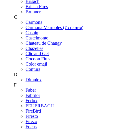
Brisach
British Fires
Brunner
C
Carmona
Carmona Marmoles (Испания)
Cashin
Castelmonte
Chateau de Changy
Chazelles
Clic and Get
Cocoon Fires
Color emajl
Contura
D
Dimplex
F
Faber
Fabrilor
Ferlux
FEUERBACH
FireBird
Firesto
Firezo
Focus