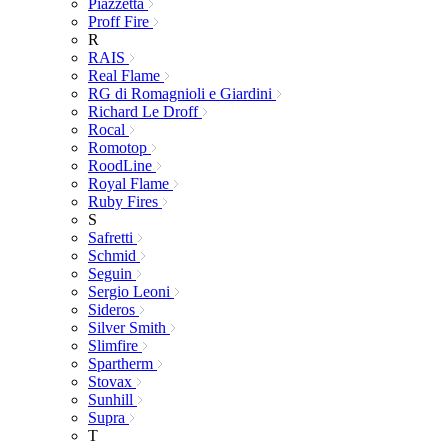
Piazzetta
Proff Fire
R
RAIS
Real Flame
RG di Romagnioli e Giardini
Richard Le Droff
Rocal
Romotop
RoodLine
Royal Flame
Ruby Fires
S
Safretti
Schmid
Seguin
Sergio Leoni
Sideros
Silver Smith
Slimfire
Spartherm
Stovax
Sunhill
Supra
T