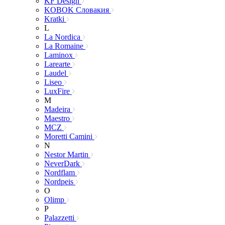
KF Design
KOBOK Словакия
Kratki
L
La Nordica
La Romaine
Laminox
Larearte
Laudel
Liseo
LuxFire
M
Madeira
Maestro
MCZ
Moretti Camini
N
Nestor Martin
NeverDark
Nordflam
Nordpeis
O
Olimp
P
Palazzetti