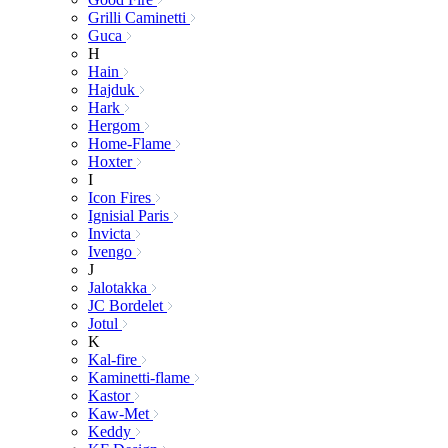
Grilli Caminetti
Guca
H
Hain
Hajduk
Hark
Hergom
Home-Flame
Hoxter
I
Icon Fires
Ignisial Paris
Invicta
Ivengo
J
Jalotakka
JC Bordelet
Jotul
K
Kal-fire
Kaminetti-flame
Kastor
Kaw-Met
Keddy