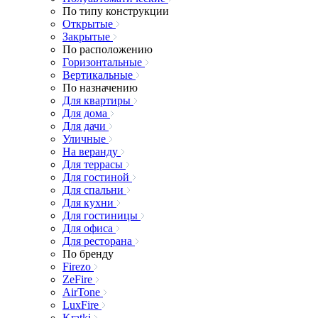
По типу конструкции
Открытые
Закрытые
По расположению
Горизонтальные
Вертикальные
По назначению
Для квартиры
Для дома
Для дачи
Уличные
На веранду
Для террасы
Для гостиной
Для спальни
Для кухни
Для гостиницы
Для офиса
Для ресторана
По бренду
Firezo
ZeFire
AirTone
LuxFire
Kratki