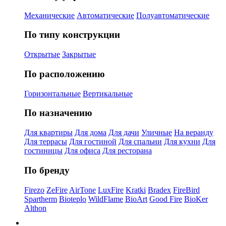
Механические
Автоматические
Полуавтоматические
По типу конструкции
Открытые
Закрытые
По расположению
Горизонтальные
Вертикальные
По назначению
Для квартиры
Для дома
Для дачи
Уличные
На веранду
Для террасы
Для гостиной
Для спальни
Для кухни
Для
гостиницы
Для офиса
Для ресторана
По бренду
Firezo
ZeFire
AirTone
LuxFire
Kratki
Bradex
FireBird
Spartherm
Bioteplo
WildFlame
BioArt
Good Fire
BioKer
Althon