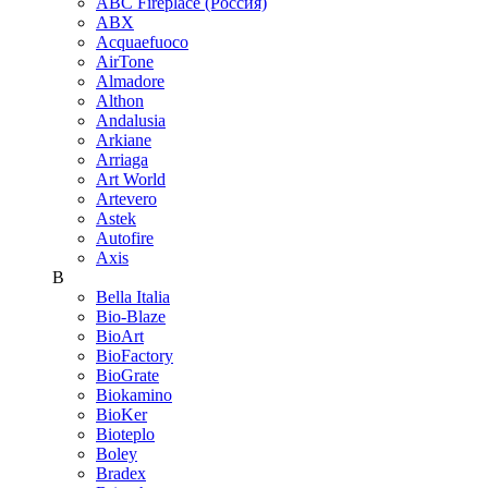
ABC Fireplace (Россия)
ABX
Acquaefuoco
AirTone
Almadore
Althon
Andalusia
Arkiane
Arriaga
Art World
Artevero
Astek
Autofire
Axis
B
Bella Italia
Bio-Blaze
BioArt
BioFactory
BioGrate
Biokamino
BioKer
Bioteplo
Boley
Bradex