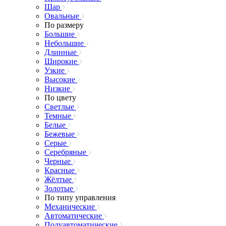
Шар
Овальные
По размеру
Большие
Небольшие
Длинные
Широкие
Узкие
Высокие
Низкие
По цвету
Светлые
Темные
Белые
Бежевые
Серые
Серебряные
Черные
Красные
Жёлтые
Золотые
По типу управления
Механические
Автоматические
Полуавтоматические