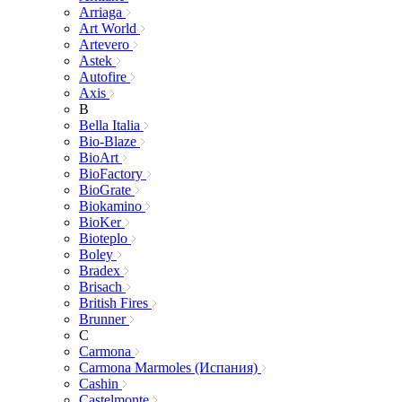
Arriaga
Art World
Artevero
Astek
Autofire
Axis
B
Bella Italia
Bio-Blaze
BioArt
BioFactory
BioGrate
Biokamino
BioKer
Bioteplo
Boley
Bradex
Brisach
British Fires
Brunner
C
Carmona
Carmona Marmoles (Испания)
Cashin
Castelmonte