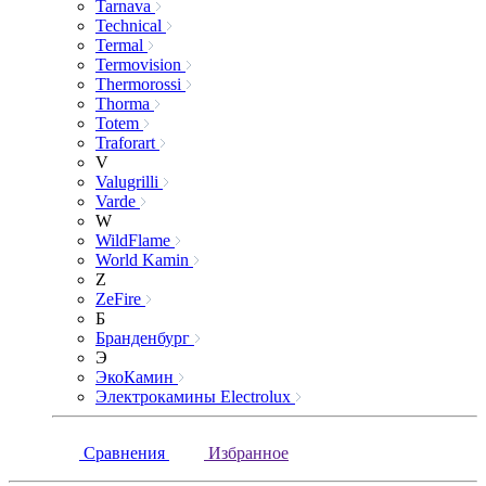
Tarnava
Technical
Termal
Termovision
Thermorossi
Thorma
Totem
Traforart
V
Valugrilli
Varde
W
WildFlame
World Kamin
Z
ZeFire
Б
Бранденбург
Э
ЭкоКамин
Электрокамины Electrolux
Сравнения
Избранное