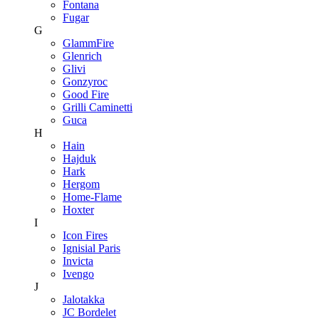
Fontana
Fugar
G
GlammFire
Glenrich
Glivi
Gonzyroc
Good Fire
Grilli Caminetti
Guca
H
Hain
Hajduk
Hark
Hergom
Home-Flame
Hoxter
I
Icon Fires
Ignisial Paris
Invicta
Ivengo
J
Jalotakka
JC Bordelet