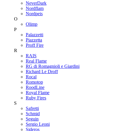
NeverDark
Nordflam
Nordpeis
O
Olimp
P
Palazzetti
Piazzetta
Proff Fire
R
RAIS
Real Flame
RG di Romagnioli e Giardini
Richard Le Droff
Rocal
Romotop
RoodLine
Royal Flame
Ruby Fires
S
Safretti
Schmid
Seguin
Sergio Leoni
Sideros