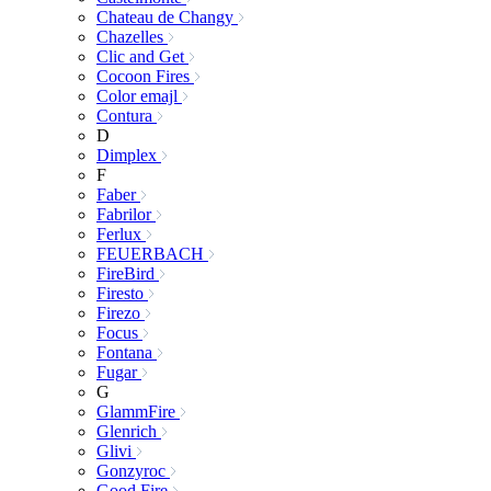
Chateau de Changy
Chazelles
Clic and Get
Cocoon Fires
Color emajl
Contura
D
Dimplex
F
Faber
Fabrilor
Ferlux
FEUERBACH
FireBird
Firesto
Firezo
Focus
Fontana
Fugar
G
GlammFire
Glenrich
Glivi
Gonzyroc
Good Fire