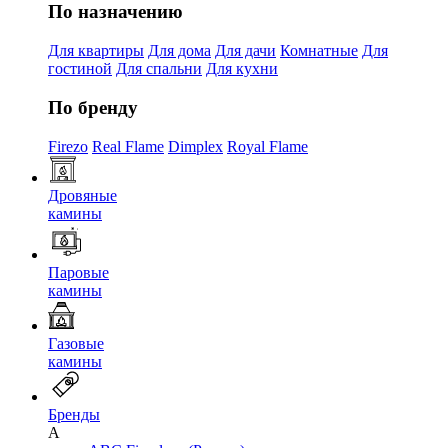
По назначению
Для квартиры
Для дома
Для дачи
Комнатные
Для
гостиной
Для спальни
Для кухни
По бренду
Firezo
Real Flame
Dimplex
Royal Flame
Дровяные
камины
Паровые
камины
Газовые
камины
Бренды
A