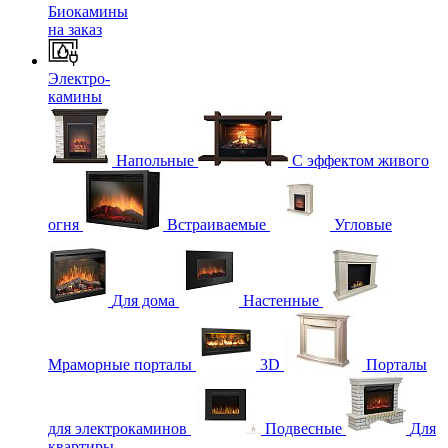
Биокамины
на заказ
Электро-
камины
Напольные
С эффектом живого
огня
Встраиваемые
Угловые
Для дома
Настенные
Мраморные порталы
3D
Порталы
для электрокаминов
Подвесные
Для
квартиры