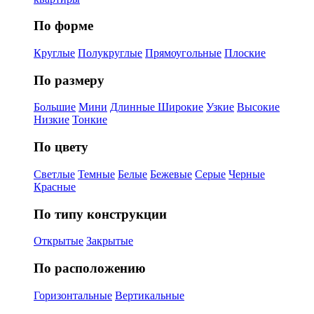
По форме
Круглые
Полукруглые
Прямоугольные
Плоские
По размеру
Большие
Мини
Длинные
Широкие
Узкие
Высокие
Низкие
Тонкие
По цвету
Светлые
Темные
Белые
Бежевые
Серые
Черные
Красные
По типу конструкции
Открытые
Закрытые
По расположению
Горизонтальные
Вертикальные