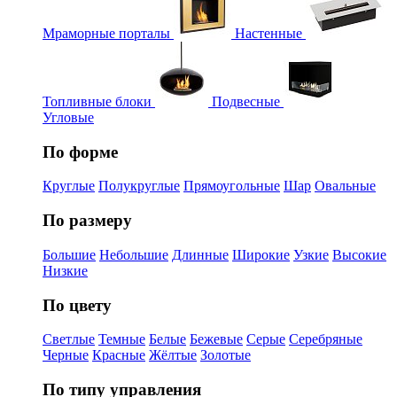
Мраморные порталы
Настенные
Топливные блоки
Подвесные
Угловые
По форме
Круглые
Полукруглые
Прямоугольные
Шар
Овальные
По размеру
Большие
Небольшие
Длинные
Широкие
Узкие
Высокие
Низкие
По цвету
Светлые
Темные
Белые
Бежевые
Серые
Серебряные
Черные
Красные
Жёлтые
Золотые
По типу управления